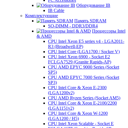
FC Accessories
Оборудование IB
IB Cable
Комплектующие
Память SDRAM
SO-DIMM - DDR3/DDR4
Процессоры Intel
& AMD
CPU Intel Xeon E5 series v4 - LGA2011-
R3 (Broadwell-EP)
CPU Intel Core (LGA1700 / Socker V)
CPU Intel Xeon 6900 - Socket E2
FCLGA7529 (Granite Rapids-AP)
CPU AMD EPYC 9000 Series (Socket
SP5)
CPU AMD EPYC 7000 Series (Socket
SP3)
CPU Intel Core & Xeon E-2300
(LGA1200v2)
CPU AMD Ryzen Series (Socket AM5)
CPU Intel Core & Xeon E-2100/2200
(LGA1151v2)
CPU Intel Core & Xeon W-1200
(LGA1200 / H5)
CPU Intel Xeon Scalable - Socket E