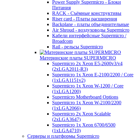
Power Supply Supermicro - Блоки
Питания
RACK - Съёмные конструктивы
Riser card - Платы расширения
Backplane - платы объединительные
Air Shroud - воздуховоды Supermicro
Кабели интерфейсные Supermicro /
Broadcom
Rail - рельсы Supermicro
Материнские платы SUPERMICRO
Supermicro 2x Xeon E5-2600v3/v4
(2xLGA2011-R3)
Supermicro 1x Xeon E-2100/2200 / Core
(1xLGA1151v2)
Supermicro 1x Xeon W-1200 / Core
(1xLGA1200)
Supermicro Motherboard Options
Supermicro 1x Xeon W-2100/2200
(1xLGA2066)
Supermicro 2x Xeon Scalable
(2xLGA3647)
Supermicro 1x Xeon 6700/6500
(1xLGA4710)
Серверы и платформы Supermicro