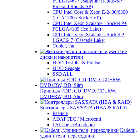
FCLGA4677 (Sapphire Rapids-SP,
Emerald Rapids-SP)
CPU Intel Core & Xeon E-2400/6300
(LGA1700 / Socket V0)
CPU Intel Xeon Scalable - Socket P+
FCLGA4189 (Ice Lake)
CPU Intel Xeon Scalable - Socket P
LGA3647 (Cascade Lake)
Cooler, Fan
Жесткие
диски и накопители
HDD Toshiba & Fujitsu
HDD Seagate
SSD ALL
Приводы FDD, CD, DVD, CD±RW,
DVD±RW, BD, Slim
Контроллеры SAS/SATA (HBA & RAID)
Разные
ADAPTEC / Microsemi
LSI Logic/Broadcom
Кабели,
удлинители, переходники