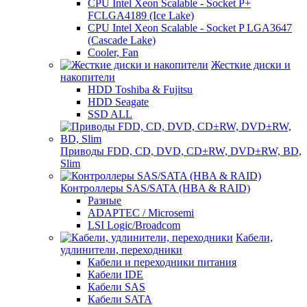
CPU Intel Xeon Scalable - Socket P+
FCLGA4189 (Ice Lake)
CPU Intel Xeon Scalable - Socket P LGA3647
(Cascade Lake)
Cooler, Fan
Жесткие диски и
накопители
HDD Toshiba & Fujitsu
HDD Seagate
SSD ALL
Приводы FDD, CD, DVD, CD±RW, DVD±RW, BD,
Slim
Контроллеры SAS/SATA (HBA & RAID)
Разные
ADAPTEC / Microsemi
LSI Logic/Broadcom
Кабели,
удлинители, переходники
Кабели и переходники питания
Кабели IDE
Кабели SAS
Кабели SATA