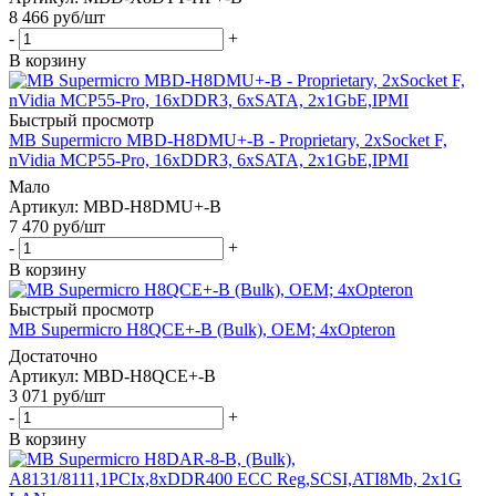
8 466
руб
/шт
-
+
В корзину
Быстрый просмотр
MB Supermicro MBD-H8DMU+-B - Proprietary, 2xSocket F,
nVidia MCP55-Pro, 16xDDR3, 6xSATA, 2x1GbE,IPMI
Мало
Артикул: MBD-H8DMU+-B
7 470
руб
/шт
-
+
В корзину
Быстрый просмотр
MB Supermicro H8QCE+-B (Bulk), OEM; 4xOpteron
Достаточно
Артикул: MBD-H8QCE+-B
3 071
руб
/шт
-
+
В корзину