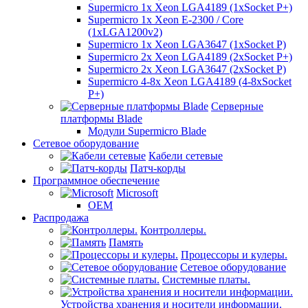
Supermicro 1x Xeon LGA4189 (1xSocket P+)
Supermicro 1x Xeon E-2300 / Core
(1xLGA1200v2)
Supermicro 1x Xeon LGA3647 (1xSocket P)
Supermicro 2x Xeon LGA4189 (2xSocket P+)
Supermicro 2x Xeon LGA3647 (2xSocket P)
Supermicro 4-8x Xeon LGA4189 (4-8xSocket
P+)
Серверные
платформы Blade
Модули Supermicro Blade
Сетевое оборудование
Кабели сетевые
Патч-корды
Программное обеспечение
Microsoft
OEM
Распродажа
Контроллеры.
Память
Процессоры и кулеры.
Сетевое оборудование
Системные платы.
Устройства хранения и носители информации.