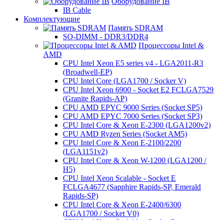
Оборудование IB
IB Cable
Комплектующие
Память SDRAM
SO-DIMM - DDR3/DDR4
Процессоры Intel &
AMD
CPU Intel Xeon E5 series v4 - LGA2011-R3
(Broadwell-EP)
CPU Intel Core (LGA1700 / Socker V)
CPU Intel Xeon 6900 - Socket E2 FCLGA7529
(Granite Rapids-AP)
CPU AMD EPYC 9000 Series (Socket SP5)
CPU AMD EPYC 7000 Series (Socket SP3)
CPU Intel Core & Xeon E-2300 (LGA1200v2)
CPU AMD Ryzen Series (Socket AM5)
CPU Intel Core & Xeon E-2100/2200
(LGA1151v2)
CPU Intel Core & Xeon W-1200 (LGA1200 /
H5)
CPU Intel Xeon Scalable - Socket E
FCLGA4677 (Sapphire Rapids-SP, Emerald
Rapids-SP)
CPU Intel Core & Xeon E-2400/6300
(LGA1700 / Socket V0)