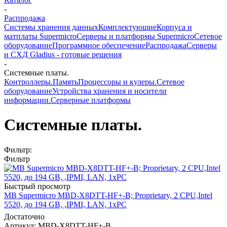
-
Распродажа
Системы хранения данных
Комплектующие
Корпуса и
матплаты Supermicro
Серверы и платформы Supermicro
Сетевое
оборудование
Программное обеспечение
Распродажа
Серверы
и СХД Gladius - готовые решения
-
Системные платы.
Контроллеры.
Память
Процессоры и кулеры.
Сетевое
оборудование
Устройства хранения и носители
информации.
Серверные платформы
Системные платы.
Фильтр:
Фильтр
Быстрый просмотр
MB Supermicro MBD-X8DTT-HF+-B; Proprietary, 2 CPU,Intel
5520, до 194 GB, ,IPMI, LAN, 1xPC
Достаточно
Артикул: MBD-X8DTT-HF+-B