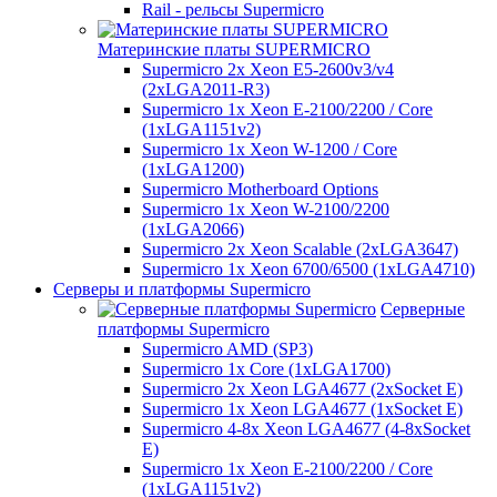
Rail - рельсы Supermicro
Материнские платы SUPERMICRO
Supermicro 2x Xeon E5-2600v3/v4
(2xLGA2011-R3)
Supermicro 1x Xeon E-2100/2200 / Core
(1xLGA1151v2)
Supermicro 1x Xeon W-1200 / Core
(1xLGA1200)
Supermicro Motherboard Options
Supermicro 1x Xeon W-2100/2200
(1xLGA2066)
Supermicro 2x Xeon Scalable (2xLGA3647)
Supermicro 1x Xeon 6700/6500 (1xLGA4710)
Серверы и платформы Supermicro
Серверные
платформы Supermicro
Supermicro AMD (SP3)
Supermicro 1x Core (1xLGA1700)
Supermicro 2x Xeon LGA4677 (2xSocket E)
Supermicro 1x Xeon LGA4677 (1xSocket E)
Supermicro 4-8x Xeon LGA4677 (4-8xSocket
E)
Supermicro 1x Xeon E-2100/2200 / Core
(1xLGA1151v2)