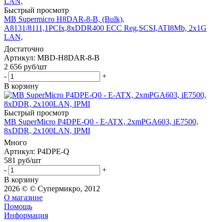
Быстрый просмотр
MB Supermicro H8DAR-8-B, (Bulk),
A8131/8111,1PCIx,8xDDR400 ECC Reg,SCSI,ATI8Mb, 2x1G
LAN,
Достаточно
Артикул: MBD-H8DAR-8-B
2 656
руб
/шт
-
+
В корзину
Быстрый просмотр
MB SuperMicro P4DPE-Q0 - E-ATX, 2xmPGA603, iE7500,
8xDDR, 2x100LAN, IPMI
Много
Артикул: P4DPE-Q
581
руб
/шт
-
+
В корзину
2026 © © Супермикро, 2012
О магазине
Помощь
Информация