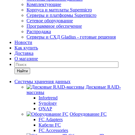
Комплектующие
Корпуса и матплаты Supermicro
Серверы и платформы Supermicro
Сетевое оборудование
Программное обеспечение
Распродажа
Серверы и СХД Gladius - готовые решения
Новости
Как купить
Доставка
О магазине
Найти
Системы хранения данных
Дисковые RAID-
массивы
Infortrend
Synology
QNAP
Оборудование FC
FC Adapters
Кабели FC
FC Accessories