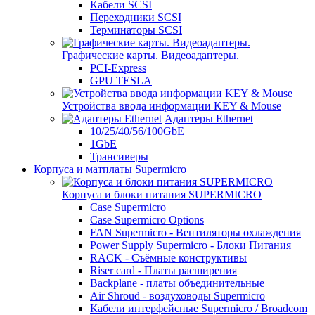
Кабели SCSI
Переходники SCSI
Терминаторы SCSI
Графические карты. Видеоадаптеры.
PCI-Express
GPU TESLA
Устройства ввода информации KEY & Mouse
Адаптеры Ethernet
10/25/40/56/100GbE
1GbE
Трансиверы
Корпуса и матплаты Supermicro
Корпуса и блоки питания SUPERMICRO
Case Supermicro
Case Supermicro Options
FAN Supermicro - Вентиляторы охлаждения
Power Supply Supermicro - Блоки Питания
RACK - Съёмные конструктивы
Riser card - Платы расширения
Backplane - платы объединительные
Air Shroud - воздуховоды Supermicro
Кабели интерфейсные Supermicro / Broadcom