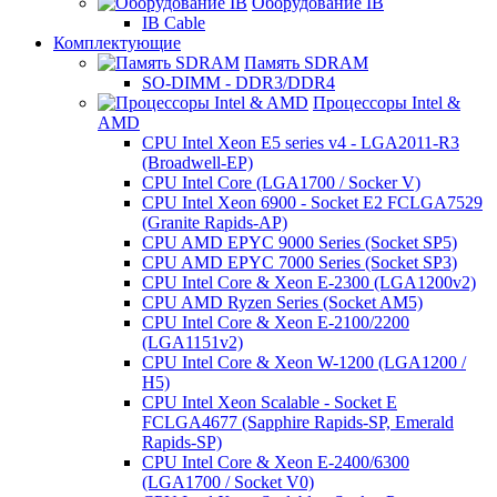
Оборудование IB
IB Cable
Комплектующие
Память SDRAM
SO-DIMM - DDR3/DDR4
Процессоры Intel &
AMD
CPU Intel Xeon E5 series v4 - LGA2011-R3
(Broadwell-EP)
CPU Intel Core (LGA1700 / Socker V)
CPU Intel Xeon 6900 - Socket E2 FCLGA7529
(Granite Rapids-AP)
CPU AMD EPYC 9000 Series (Socket SP5)
CPU AMD EPYC 7000 Series (Socket SP3)
CPU Intel Core & Xeon E-2300 (LGA1200v2)
CPU AMD Ryzen Series (Socket AM5)
CPU Intel Core & Xeon E-2100/2200
(LGA1151v2)
CPU Intel Core & Xeon W-1200 (LGA1200 /
H5)
CPU Intel Xeon Scalable - Socket E
FCLGA4677 (Sapphire Rapids-SP, Emerald
Rapids-SP)
CPU Intel Core & Xeon E-2400/6300
(LGA1700 / Socket V0)