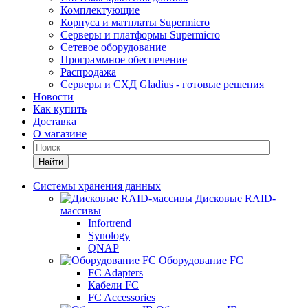
Комплектующие
Корпуса и матплаты Supermicro
Серверы и платформы Supermicro
Сетевое оборудование
Программное обеспечение
Распродажа
Серверы и СХД Gladius - готовые решения
Новости
Как купить
Доставка
О магазине
Найти
Системы хранения данных
Дисковые RAID-
массивы
Infortrend
Synology
QNAP
Оборудование FC
FC Adapters
Кабели FC
FC Accessories