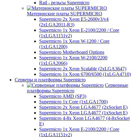
Rail - рельсы Supermicro
Материнские платы SUPERMICRO
Supermicro 2x Xeon E5-2600v3/v4
(2xLGA2011-R3)
Supermicro 1x Xeon E-2100/2200 / Core
(1xLGA1151v2)
Supermicro 1x Xeon W-1200 / Core
(1xLGA1200)
Supermicro Motherboard Options
Supermicro 1x Xeon W-2100/2200
(1xLGA2066)
Supermicro 2x Xeon Scalable (2xLGA3647)
Supermicro 1x Xeon 6700/6500 (1xLGA4710)
Серверы и платформы Supermicro
Серверные
платформы Supermicro
Supermicro AMD (SP3)
Supermicro 1x Core (1xLGA1700)
Supermicro 2x Xeon LGA4677 (2xSocket E)
Supermicro 1x Xeon LGA4677 (1xSocket E)
Supermicro 4-8x Xeon LGA4677 (4-8xSocket
E)
Supermicro 1x Xeon E-2100/2200 / Core
(1xLGA1151v2)