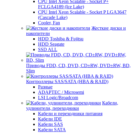
CPU Intel Xeon Scalable - Socket P+
FCLGA4189 (Ice Lake)
CPU Intel Xeon Scalable - Socket P LGA3647
(Cascade Lake)
Cooler, Fan
Жесткие диски и
накопители
HDD Toshiba & Fujitsu
HDD Seagate
SSD ALL
Приводы FDD, CD, DVD, CD±RW, DVD±RW, BD,
Slim
Контроллеры SAS/SATA (HBA & RAID)
Разные
ADAPTEC / Microsemi
LSI Logic/Broadcom
Кабели,
удлинители, переходники
Кабели и переходники питания
Кабели IDE
Кабели SAS
Кабели SATA