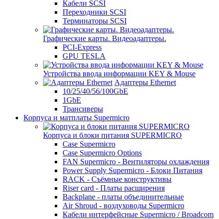
Кабели SCSI
Переходники SCSI
Терминаторы SCSI
Графические карты. Видеоадаптеры.
PCI-Express
GPU TESLA
Устройства ввода информации KEY & Mouse
Адаптеры Ethernet
10/25/40/56/100GbE
1GbE
Трансиверы
Корпуса и матплаты Supermicro
Корпуса и блоки питания SUPERMICRO
Case Supermicro
Case Supermicro Options
FAN Supermicro - Вентиляторы охлаждения
Power Supply Supermicro - Блоки Питания
RACK - Съёмные конструктивы
Riser card - Платы расширения
Backplane - платы объединительные
Air Shroud - воздуховоды Supermicro
Кабели интерфейсные Supermicro / Broadcom