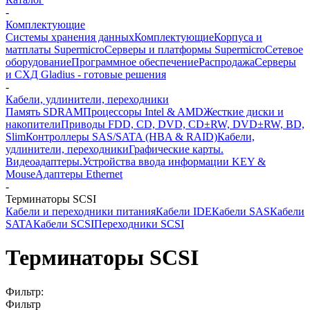
-
Комплектующие
Системы хранения данных
Комплектующие
Корпуса и
матплаты Supermicro
Серверы и платформы Supermicro
Сетевое
оборудование
Программное обеспечение
Распродажа
Серверы
и СХД Gladius - готовые решения
-
Кабели, удлинители, переходники
Память SDRAM
Процессоры Intel & AMD
Жесткие диски и
накопители
Приводы FDD, CD, DVD, CD±RW, DVD±RW, BD,
Slim
Контроллеры SAS/SATA (HBA & RAID)
Кабели,
удлинители, переходники
Графические карты.
Видеоадаптеры.
Устройства ввода информации KEY &
Mouse
Адаптеры Ethernet
-
Терминаторы SCSI
Кабели и переходники питания
Кабели IDE
Кабели SAS
Кабели
SATA
Кабели SCSI
Переходники SCSI
Терминаторы SCSI
Фильтр:
Фильтр