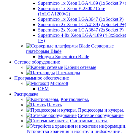
Supermicro 1x Xeon LGA4189 (1xSocket P+)
Supermicro 1x Xeon E-2300 / Core
(1xLGA1200v2)
Supermicro 1x Xeon LGA3647 (1xSocket P)
Supermicro 2x Xeon LGA4189 (2xSocket P+)
Supermicro 2x Xeon LGA3647 (2xSocket P)
Supermicro 4-8x Xeon LGA4189 (4-8xSocket
P+)
Серверные
платформы Blade
Модули Supermicro Blade
Сетевое оборудование
Кабели сетевые
Патч-корды
Программное обеспечение
Microsoft
OEM
Распродажа
Контроллеры.
Память
Процессоры и кулеры.
Сетевое оборудование
Системные платы.
Устройства хранения и носители информации.