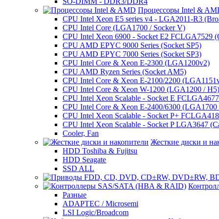
SO-DIMM - DDR3/DDR4
Процессоры Intel & A
CPU Intel Xeon E5 series v4 - LGA2011-R3 (Bro
CPU Intel Core (LGA1700 / Socker V)
CPU Intel Xeon 6900 - Socket E2 FCLGA7529 (G
CPU AMD EPYC 9000 Series (Socket SP5)
CPU AMD EPYC 7000 Series (Socket SP3)
CPU Intel Core & Xeon E-2300 (LGA1200v2)
CPU AMD Ryzen Series (Socket AM5)
CPU Intel Core & Xeon E-2100/2200 (LGA1151
CPU Intel Core & Xeon W-1200 (LGA1200 / H5
CPU Intel Xeon Scalable - Socket E FCLGA4677 
CPU Intel Core & Xeon E-2400/6300 (LGA1700 /
CPU Intel Xeon Scalable - Socket P+ FCLGA4189
CPU Intel Xeon Scalable - Socket P LGA3647 (C
Cooler, Fan
Жесткие диски и на
HDD Toshiba & Fujitsu
HDD Seagate
SSD ALL
Контрол
Разные
ADAPTEC / Microsemi
LSI Logic/Broadcom