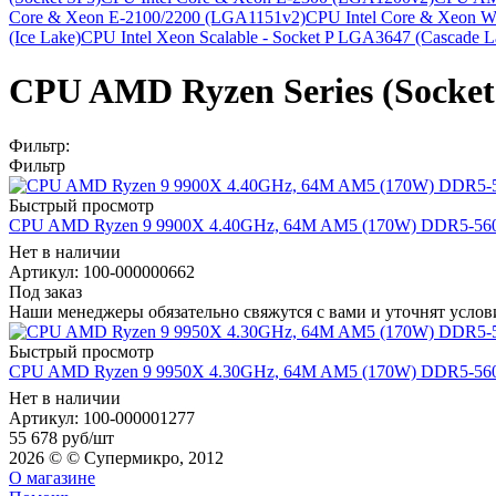
Core & Xeon E-2100/2200 (LGA1151v2)
CPU Intel Core & Xeon W
(Ice Lake)
CPU Intel Xeon Scalable - Socket P LGA3647 (Cascade L
CPU AMD Ryzen Series (Socke
Фильтр:
Фильтр
Быстрый просмотр
CPU AMD Ryzen 9 9900X 4.40GHz, 64M AM5 (170W) DDR5-5600,
Нет в наличии
Артикул: 100-000000662
Под заказ
Наши менеджеры обязательно свяжутся с вами и уточнят услови
Быстрый просмотр
CPU AMD Ryzen 9 9950X 4.30GHz, 64M AM5 (170W) DDR5-5600,
Нет в наличии
Артикул: 100-000001277
55 678
руб
/шт
2026 © © Супермикро, 2012
О магазине