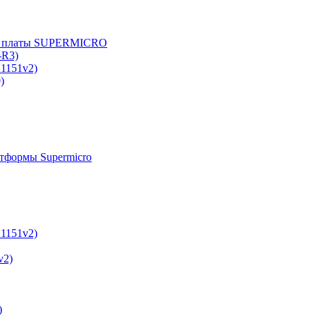
е платы SUPERMICRO
-R3)
A1151v2)
)
тформы Supermicro
A1151v2)
v2)
)