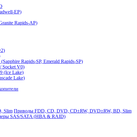
MD
adwell-EP)
ranite Rapids-AP)
v2)
)
(Sapphire Rapids-SP, Emerald Rapids-SP)
 Socket V0)
 (Ice Lake)
ascade Lake)
копители
Приводы FDD, CD, DVD, CD±RW, DVD±RW, BD, Slim
леры SAS/SATA (HBA & RAID)