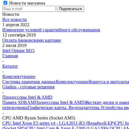
Новости магазина
Новости
Все новости
1 апреля 2022
Изменение условий гарантийного обслуживания
12 сентября 2019
Оплата банковскими картами
2 июля 2019
Intel Optane M15
Главная
-
Каталог
-
Комплектующие
Системы хранения данных
Комплектующие
Корпуса и матплаты
Gladius - готовые решения
-
Процессоры Intel & AMD
Память SDRAM
Процессоры Intel & AMD
Жесткие диски и нако
переходники
Графические карты. Видеоадаптеры.
Устройства в
-
CPU AMD Ryzen Series (Socket AM5)
CPU Intel Xeon E5 series v4 - LGA2011-R3 (Broadwell-EP)
CPU In
(Socket SP5)
CPU Intel Core & Xeon E-2300 (LGA1200v2)
CPU AMD