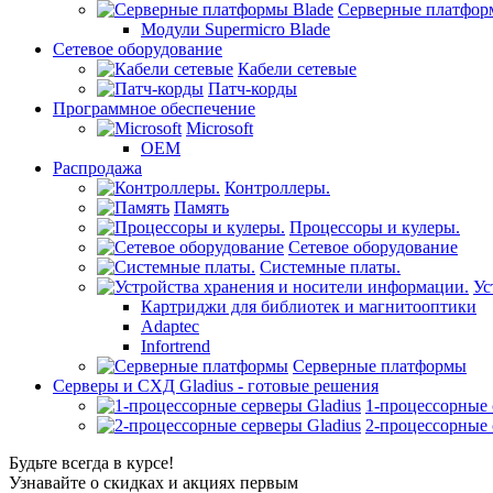
Серверные платфор
Модули Supermicro Blade
Сетевое оборудование
Кабели сетевые
Патч-корды
Программное обеспечение
Microsoft
OEM
Распродажа
Контроллеры.
Память
Процессоры и кулеры.
Сетевое оборудование
Системные платы.
Ус
Картриджи для библиотек и магнитооптики
Adaptec
Infortrend
Серверные платформы
Серверы и СХД Gladius - готовые решения
1-процессорные 
2-процессорные 
Будьте всегда в курсе!
Узнавайте о скидках и акциях первым