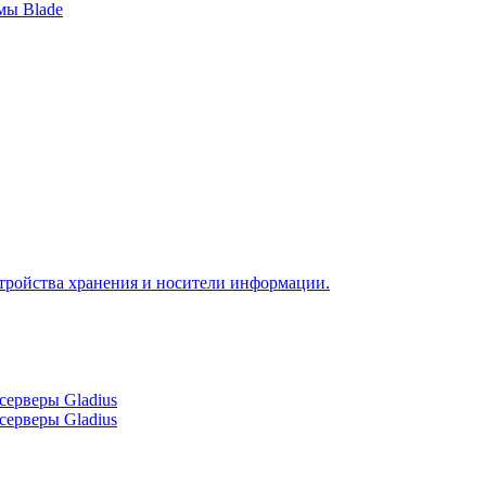
мы Blade
тройства хранения и носители информации.
серверы Gladius
серверы Gladius