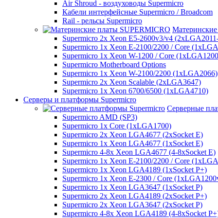
Air Shroud - воздуховоды Supermicro
Кабели интерфейсные Supermicro / Broadcom
Rail - рельсы Supermicro
Матерински
Supermicro 2x Xeon E5-2600v3/v4 (2xLGA2011
Supermicro 1x Xeon E-2100/2200 / Core (1xLG
Supermicro 1x Xeon W-1200 / Core (1xLGA1200
Supermicro Motherboard Options
Supermicro 1x Xeon W-2100/2200 (1xLGA2066)
Supermicro 2x Xeon Scalable (2xLGA3647)
Supermicro 1x Xeon 6700/6500 (1xLGA4710)
Серверы и платформы Supermicro
Серверные пла
Supermicro AMD (SP3)
Supermicro 1x Core (1xLGA1700)
Supermicro 2x Xeon LGA4677 (2xSocket E)
Supermicro 1x Xeon LGA4677 (1xSocket E)
Supermicro 4-8x Xeon LGA4677 (4-8xSocket E)
Supermicro 1x Xeon E-2100/2200 / Core (1xLG
Supermicro 1x Xeon LGA4189 (1xSocket P+)
Supermicro 1x Xeon E-2300 / Core (1xLGA1200
Supermicro 1x Xeon LGA3647 (1xSocket P)
Supermicro 2x Xeon LGA4189 (2xSocket P+)
Supermicro 2x Xeon LGA3647 (2xSocket P)
Supermicro 4-8x Xeon LGA4189 (4-8xSocket P+