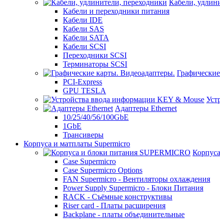
Кабели, удлин
Кабели и переходники питания
Кабели IDE
Кабели SAS
Кабели SATA
Кабели SCSI
Переходники SCSI
Терминаторы SCSI
Графические
PCI-Express
GPU TESLA
Уст
Адаптеры Ethernet
10/25/40/56/100GbE
1GbE
Трансиверы
Корпуса и матплаты Supermicro
Корпус
Case Supermicro
Case Supermicro Options
FAN Supermicro - Вентиляторы охлаждения
Power Supply Supermicro - Блоки Питания
RACK - Съёмные конструктивы
Riser card - Платы расширения
Backplane - платы объединительные