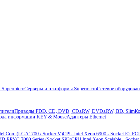
 Supermicro
Серверы и платформы Supermicro
Сетевое оборудова
пители
Приводы FDD, CD, DVD, CD±RW, DVD±RW, BD, Slim
Ко
вода информации KEY & Mouse
Адаптеры Ethernet
tel Core (LGA1700 / Socker V)
CPU Intel Xeon 6900 - Socket E2 FC
 EPYC 7000 Series (Socket SP3)
CPU Intel Xeon Scalable - Socke