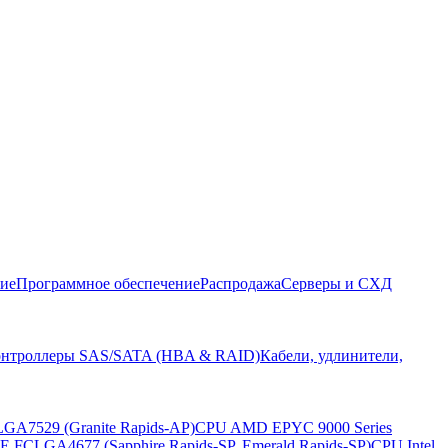
ние
Программное обеспечение
Распродажа
Серверы и СХД
нтроллеры SAS/SATA (HBA & RAID)
Кабели, удлинители,
LGA7529 (Granite Rapids-AP)
CPU AMD EPYC 9000 Series
t E FCLGA4677 (Sapphire Rapids-SP, Emerald Rapids-SP)
CPU Intel