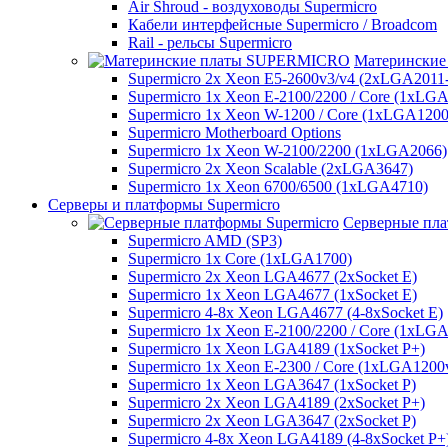
Air Shroud - воздуховоды Supermicro
Кабели интерфейсные Supermicro / Broadcom
Rail - рельсы Supermicro
Матерински
Supermicro 2x Xeon E5-2600v3/v4 (2xLGA2011
Supermicro 1x Xeon E-2100/2200 / Core (1xLG
Supermicro 1x Xeon W-1200 / Core (1xLGA1200
Supermicro Motherboard Options
Supermicro 1x Xeon W-2100/2200 (1xLGA2066)
Supermicro 2x Xeon Scalable (2xLGA3647)
Supermicro 1x Xeon 6700/6500 (1xLGA4710)
Серверы и платформы Supermicro
Серверные пла
Supermicro AMD (SP3)
Supermicro 1x Core (1xLGA1700)
Supermicro 2x Xeon LGA4677 (2xSocket E)
Supermicro 1x Xeon LGA4677 (1xSocket E)
Supermicro 4-8x Xeon LGA4677 (4-8xSocket E)
Supermicro 1x Xeon E-2100/2200 / Core (1xLG
Supermicro 1x Xeon LGA4189 (1xSocket P+)
Supermicro 1x Xeon E-2300 / Core (1xLGA1200
Supermicro 1x Xeon LGA3647 (1xSocket P)
Supermicro 2x Xeon LGA4189 (2xSocket P+)
Supermicro 2x Xeon LGA3647 (2xSocket P)
Supermicro 4-8x Xeon LGA4189 (4-8xSocket P+