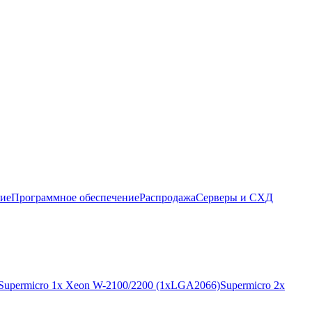
ние
Программное обеспечение
Распродажа
Серверы и СХД
Supermicro 1x Xeon W-2100/2200 (1xLGA2066)
Supermicro 2x