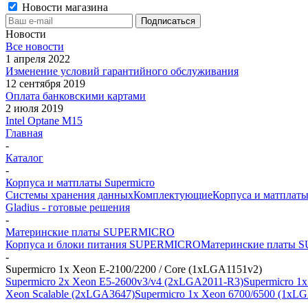
Новости магазина
Новости
Все новости
1 апреля 2022
Изменение условий гарантийного обслуживания
12 сентября 2019
Оплата банковскими картами
2 июля 2019
Intel Optane M15
Главная
-
Каталог
-
Корпуса и матплаты Supermicro
Системы хранения данных
Комплектующие
Корпуса и матплаты
Gladius - готовые решения
-
Материнские платы SUPERMICRO
Корпуса и блоки питания SUPERMICRO
Материнские платы
-
Supermicro 1x Xeon E-2100/2200 / Core (1xLGA1151v2)
Supermicro 2x Xeon E5-2600v3/v4 (2xLGA2011-R3)
Supermicro 1
Xeon Scalable (2xLGA3647)
Supermicro 1x Xeon 6700/6500 (1xL