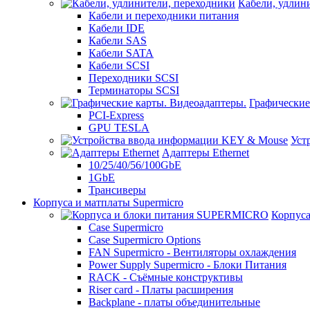
Кабели, удлин
Кабели и переходники питания
Кабели IDE
Кабели SAS
Кабели SATA
Кабели SCSI
Переходники SCSI
Терминаторы SCSI
Графические
PCI-Express
GPU TESLA
Уст
Адаптеры Ethernet
10/25/40/56/100GbE
1GbE
Трансиверы
Корпуса и матплаты Supermicro
Корпус
Case Supermicro
Case Supermicro Options
FAN Supermicro - Вентиляторы охлаждения
Power Supply Supermicro - Блоки Питания
RACK - Съёмные конструктивы
Riser card - Платы расширения
Backplane - платы объединительные