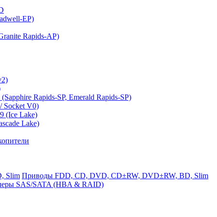
MD
adwell-EP)
ranite Rapids-AP)
v2)
)
(Sapphire Rapids-SP, Emerald Rapids-SP)
 Socket V0)
 (Ice Lake)
ascade Lake)
копители
Приводы FDD, CD, DVD, CD±RW, DVD±RW, BD, Slim
леры SAS/SATA (HBA & RAID)