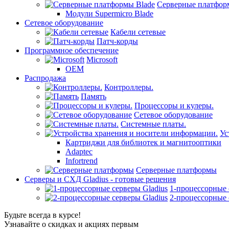
Серверные платфор
Модули Supermicro Blade
Сетевое оборудование
Кабели сетевые
Патч-корды
Программное обеспечение
Microsoft
OEM
Распродажа
Контроллеры.
Память
Процессоры и кулеры.
Сетевое оборудование
Системные платы.
Ус
Картриджи для библиотек и магнитооптики
Adaptec
Infortrend
Серверные платформы
Серверы и СХД Gladius - готовые решения
1-процессорные 
2-процессорные 
Будьте всегда в курсе!
Узнавайте о скидках и акциях первым