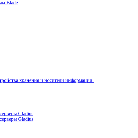
мы Blade
тройства хранения и носители информации.
серверы Gladius
серверы Gladius