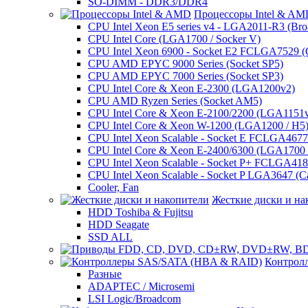
SO-DIMM - DDR3/DDR4
Процессоры Intel & A
CPU Intel Xeon E5 series v4 - LGA2011-R3 (Bro
CPU Intel Core (LGA1700 / Socker V)
CPU Intel Xeon 6900 - Socket E2 FCLGA7529 (G
CPU AMD EPYC 9000 Series (Socket SP5)
CPU AMD EPYC 7000 Series (Socket SP3)
CPU Intel Core & Xeon E-2300 (LGA1200v2)
CPU AMD Ryzen Series (Socket AM5)
CPU Intel Core & Xeon E-2100/2200 (LGA1151
CPU Intel Core & Xeon W-1200 (LGA1200 / H5
CPU Intel Xeon Scalable - Socket E FCLGA4677 
CPU Intel Core & Xeon E-2400/6300 (LGA1700 /
CPU Intel Xeon Scalable - Socket P+ FCLGA4189
CPU Intel Xeon Scalable - Socket P LGA3647 (C
Cooler, Fan
Жесткие диски и на
HDD Toshiba & Fujitsu
HDD Seagate
SSD ALL
Контрол
Разные
ADAPTEC / Microsemi
LSI Logic/Broadcom