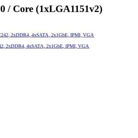
0 / Core (1xLGA1151v2)
42, 2xDDR4, 4xSATA, 2x1GbE, IPMI, VGA