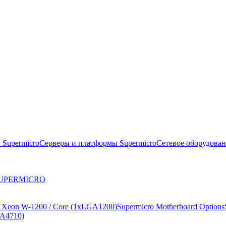
 Supermicro
Серверы и платформы Supermicro
Сетевое оборудова
 SUPERMICRO
x Xeon W-1200 / Core (1xLGA1200)
Supermicro Motherboard Options
GA4710)