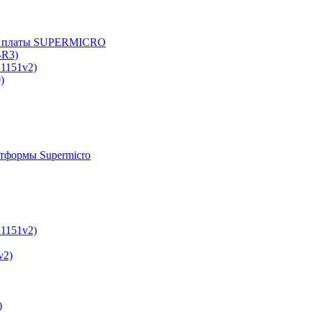
е платы SUPERMICRO
-R3)
A1151v2)
)
тформы Supermicro
A1151v2)
v2)
)