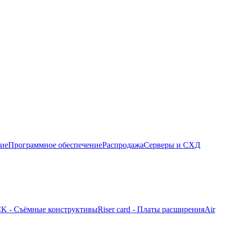
ние
Программное обеспечение
Распродажа
Серверы и СХД
K - Съёмные конструктивы
Riser card - Платы расширения
Air