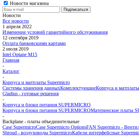
Новости магазина
Новости
Все новости
1 апреля 2022
Изменение условий гарантийного обслуживания
12 сентября 2019
Оплата банковскими картами
2 июля 2019
Intel Optane M15
Главная
-
Каталог
-
Корпуса и матплаты Supermicro
Системы хранения данных
Комплектующие
Корпуса и матплаты
Gladius - готовые решения
-
Корпуса и блоки питания SUPERMICRO
Корпуса и блоки питания SUPERMICRO
Материнские платы
-
Backplane - платы объединительные
Case Supermicro
Case Supermicro Options
FAN Supermicro - Венти
Shroud - воздуховоды Supermicro
Кабели интерфейсные Supermic