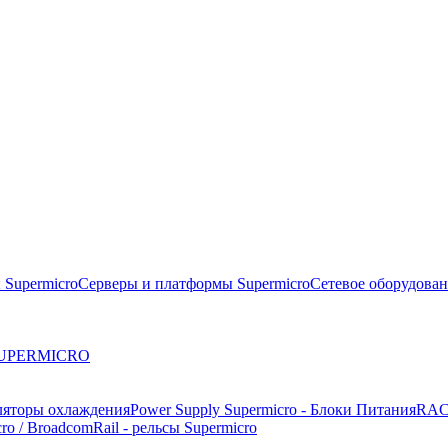
 Supermicro
Серверы и платформы Supermicro
Сетевое оборудова
 SUPERMICRO
ляторы охлаждения
Power Supply Supermicro - Блоки Питания
RAC
ro / Broadcom
Rail - рельсы Supermicro