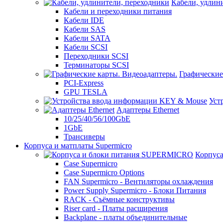
Кабели, удлин
Кабели и переходники питания
Кабели IDE
Кабели SAS
Кабели SATA
Кабели SCSI
Переходники SCSI
Терминаторы SCSI
Графические
PCI-Express
GPU TESLA
Уст
Адаптеры Ethernet
10/25/40/56/100GbE
1GbE
Трансиверы
Корпуса и матплаты Supermicro
Корпус
Case Supermicro
Case Supermicro Options
FAN Supermicro - Вентиляторы охлаждения
Power Supply Supermicro - Блоки Питания
RACK - Съёмные конструктивы
Riser card - Платы расширения
Backplane - платы объединительные