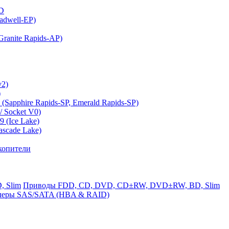
MD
adwell-EP)
ranite Rapids-AP)
v2)
)
(Sapphire Rapids-SP, Emerald Rapids-SP)
 Socket V0)
 (Ice Lake)
ascade Lake)
копители
Приводы FDD, CD, DVD, CD±RW, DVD±RW, BD, Slim
леры SAS/SATA (HBA & RAID)