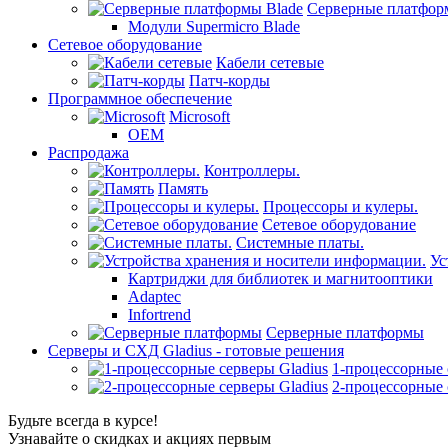
Серверные платфор
Модули Supermicro Blade
Сетевое оборудование
Кабели сетевые
Патч-корды
Программное обеспечение
Microsoft
OEM
Распродажа
Контроллеры.
Память
Процессоры и кулеры.
Сетевое оборудование
Системные платы.
Ус
Картриджи для библиотек и магнитооптики
Adaptec
Infortrend
Серверные платформы
Серверы и СХД Gladius - готовые решения
1-процессорные 
2-процессорные 
Будьте всегда в курсе!
Узнавайте о скидках и акциях первым