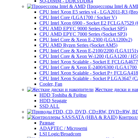
SO-DIMM - DDR3/DDR4
Процессоры Intel & A
CPU Intel Xeon E5 series v4 - LGA2011-R3 (Bro
CPU Intel Core (LGA1700 / Socker V)
CPU Intel Xeon 6900 - Socket E2 FCLGA7529 (G
CPU AMD EPYC 9000 Series (Socket SP5)
CPU AMD EPYC 7000 Series (Socket SP3)
CPU Intel Core & Xeon E-2300 (LGA1200v2)
CPU AMD Ryzen Series (Socket AM5)
CPU Intel Core & Xeon E-2100/2200 (LGA1151
CPU Intel Core & Xeon W-1200 (LGA1200 / H5
CPU Intel Xeon Scalable - Socket E FCLGA4677 
CPU Intel Core & Xeon E-2400/6300 (LGA1700 /
CPU Intel Xeon Scalable - Socket P+ FCLGA4189
CPU Intel Xeon Scalable - Socket P LGA3647 (C
Cooler, Fan
Жесткие диски и на
HDD Toshiba & Fujitsu
HDD Seagate
SSD ALL
Контрол
Разные
ADAPTEC / Microsemi
LSI Logic/Broadcom