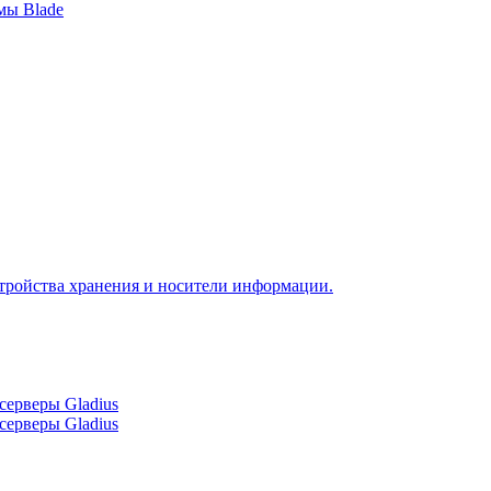
мы Blade
тройства хранения и носители информации.
серверы Gladius
серверы Gladius