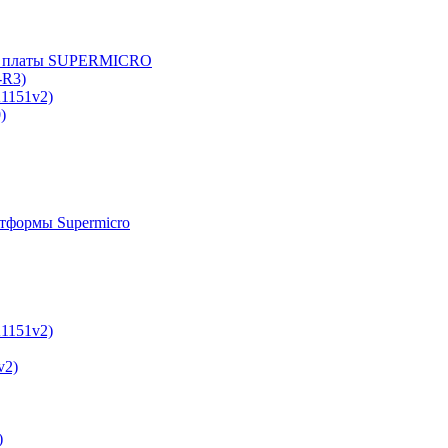
е платы SUPERMICRO
-R3)
A1151v2)
)
тформы Supermicro
A1151v2)
v2)
)