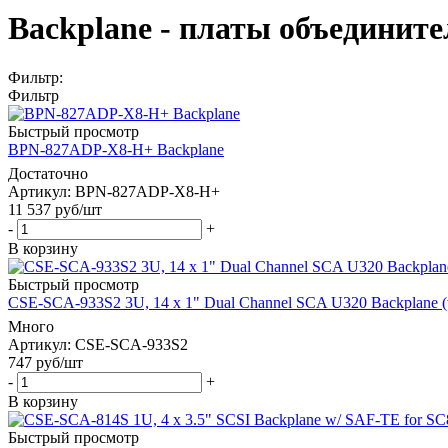
Backplane - платы объединит
Фильтр:
Фильтр
Быстрый просмотр
BPN-827ADP-X8-H+ Backplane
Достаточно
Артикул: BPN-827ADP-X8-H+
11 537
руб
/шт
-
+
В корзину
Быстрый просмотр
CSE-SCA-933S2 3U, 14 x 1" Dual Channel SCA U320 Backplane (
Много
Артикул: CSE-SCA-933S2
747
руб
/шт
-
+
В корзину
Быстрый просмотр