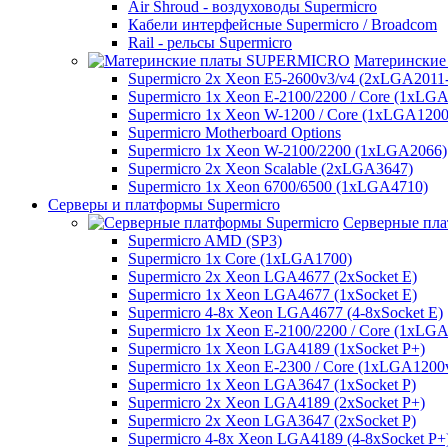
Air Shroud - воздуховоды Supermicro
Кабели интерфейсные Supermicro / Broadcom
Rail - рельсы Supermicro
Матерински
Supermicro 2x Xeon E5-2600v3/v4 (2xLGA2011
Supermicro 1x Xeon E-2100/2200 / Core (1xLG
Supermicro 1x Xeon W-1200 / Core (1xLGA1200
Supermicro Motherboard Options
Supermicro 1x Xeon W-2100/2200 (1xLGA2066)
Supermicro 2x Xeon Scalable (2xLGA3647)
Supermicro 1x Xeon 6700/6500 (1xLGA4710)
Серверы и платформы Supermicro
Серверные пла
Supermicro AMD (SP3)
Supermicro 1x Core (1xLGA1700)
Supermicro 2x Xeon LGA4677 (2xSocket E)
Supermicro 1x Xeon LGA4677 (1xSocket E)
Supermicro 4-8x Xeon LGA4677 (4-8xSocket E)
Supermicro 1x Xeon E-2100/2200 / Core (1xLG
Supermicro 1x Xeon LGA4189 (1xSocket P+)
Supermicro 1x Xeon E-2300 / Core (1xLGA1200
Supermicro 1x Xeon LGA3647 (1xSocket P)
Supermicro 2x Xeon LGA4189 (2xSocket P+)
Supermicro 2x Xeon LGA3647 (2xSocket P)
Supermicro 4-8x Xeon LGA4189 (4-8xSocket P+