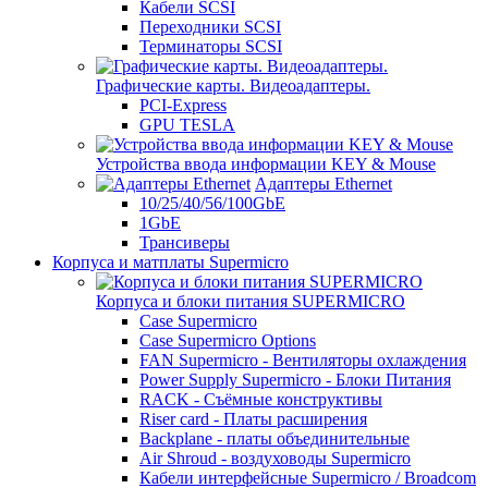
Кабели SCSI
Переходники SCSI
Терминаторы SCSI
Графические карты. Видеоадаптеры.
PCI-Express
GPU TESLA
Устройства ввода информации KEY & Mouse
Адаптеры Ethernet
10/25/40/56/100GbE
1GbE
Трансиверы
Корпуса и матплаты Supermicro
Корпуса и блоки питания SUPERMICRO
Case Supermicro
Case Supermicro Options
FAN Supermicro - Вентиляторы охлаждения
Power Supply Supermicro - Блоки Питания
RACK - Съёмные конструктивы
Riser card - Платы расширения
Backplane - платы объединительные
Air Shroud - воздуховоды Supermicro
Кабели интерфейсные Supermicro / Broadcom