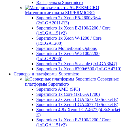
Rail - рельсы Supermicro
Материнские платы SUPERMICRO
Supermicro 2x Xeon E5-2600v3/v4
(2xLGA2011-R3)
Supermicro 1x Xeon E-2100/2200 / Core
(1xLGA1151v2)
Supermicro 1x Xeon W-1200 / Core
(1xLGA1200)
Supermicro Motherboard Options
Supermicro 1x Xeon W-2100/2200
(1xLGA2066)
Supermicro 2x Xeon Scalable (2xLGA3647)
Supermicro 1x Xeon 6700/6500 (1xLGA4710)
Серверы и платформы Supermicro
Серверные
платформы Supermicro
Supermicro AMD (SP3)
Supermicro 1x Core (1xLGA1700)
Supermicro 2x Xeon LGA4677 (2xSocket E)
Supermicro 1x Xeon LGA4677 (1xSocket E)
Supermicro 4-8x Xeon LGA4677 (4-8xSocket
E)
Supermicro 1x Xeon E-2100/2200 / Core
(1xLGA1151v2)