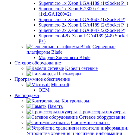
Supermicro 1x Xeon LGA4189 (1xSocket P+)
Supermicro 1x Xeon E-2300 / Core
(1xLGA1200v2)
Supermicro 1x Xeon LGA3647 (1xSocket P)
Supermicro 2x Xeon LGA4189 (2xSocket P+)
Supermicro 2x Xeon LGA3647 (2xSocket P)
Supermicro 4-8x Xeon LGA4189 (4-8xSocket
P+)
Серверные
платформы Blade
Модули Supermicro Blade
Сетевое оборудование
Кабели сетевые
Патч-корды
Программное обеспечение
Microsoft
OEM
Распродажа
Контроллеры.
Память
Процессоры и кулеры.
Сетевое оборудование
Системные платы.
Устройства хранения и носители информации.