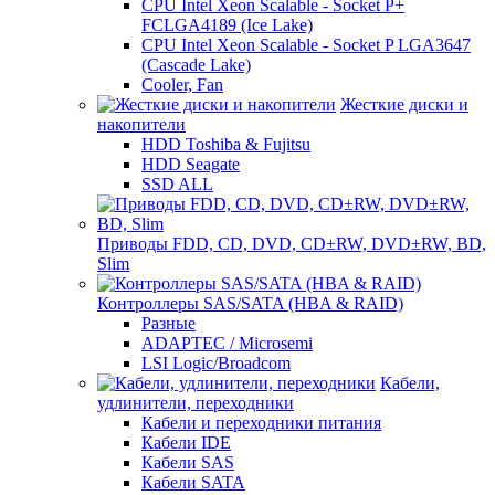
CPU Intel Xeon Scalable - Socket P+
FCLGA4189 (Ice Lake)
CPU Intel Xeon Scalable - Socket P LGA3647
(Cascade Lake)
Cooler, Fan
Жесткие диски и
накопители
HDD Toshiba & Fujitsu
HDD Seagate
SSD ALL
Приводы FDD, CD, DVD, CD±RW, DVD±RW, BD,
Slim
Контроллеры SAS/SATA (HBA & RAID)
Разные
ADAPTEC / Microsemi
LSI Logic/Broadcom
Кабели,
удлинители, переходники
Кабели и переходники питания
Кабели IDE
Кабели SAS
Кабели SATA