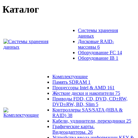
Каталог
Системы хранения
данных
Дисковые RAID-
массивы
6
Оборудование FC
14
Оборудование IB
1
Комплектующие
Память SDRAM
1
Процессоры Intel & AMD
161
Жесткие диски и накопители
75
Приводы FDD, CD, DVD, CD±RW,
DVD±RW, BD, Slim
5
Контроллеры SAS/SATA (HBA &
RAID)
38
Кабели, удлинители, переходники
25
Графические карты.
Видеоадаптеры.
26
Устройства ввода информации KEY &