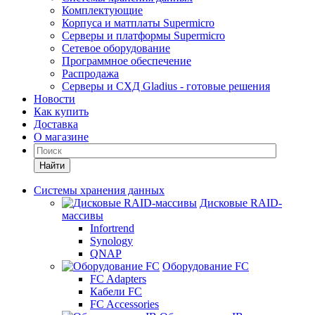
Комплектующие
Корпуса и матплаты Supermicro
Серверы и платформы Supermicro
Сетевое оборудование
Программное обеспечение
Распродажа
Серверы и СХД Gladius - готовые решения
Новости
Как купить
Доставка
О магазине
Найти
Системы хранения данных
Дисковые RAID-
массивы
Infortrend
Synology
QNAP
Оборудование FC
FC Adapters
Кабели FC
FC Accessories