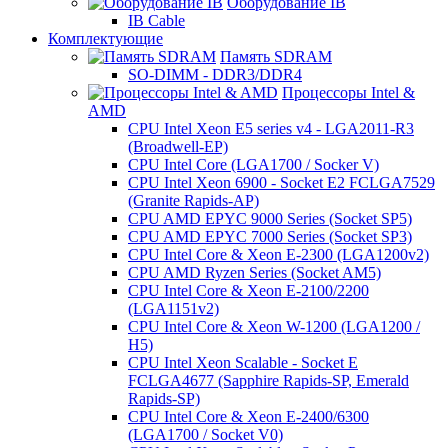
Оборудование IB
IB Cable
Комплектующие
Память SDRAM
SO-DIMM - DDR3/DDR4
Процессоры Intel &
AMD
CPU Intel Xeon E5 series v4 - LGA2011-R3
(Broadwell-EP)
CPU Intel Core (LGA1700 / Socker V)
CPU Intel Xeon 6900 - Socket E2 FCLGA7529
(Granite Rapids-AP)
CPU AMD EPYC 9000 Series (Socket SP5)
CPU AMD EPYC 7000 Series (Socket SP3)
CPU Intel Core & Xeon E-2300 (LGA1200v2)
CPU AMD Ryzen Series (Socket AM5)
CPU Intel Core & Xeon E-2100/2200
(LGA1151v2)
CPU Intel Core & Xeon W-1200 (LGA1200 /
H5)
CPU Intel Xeon Scalable - Socket E
FCLGA4677 (Sapphire Rapids-SP, Emerald
Rapids-SP)
CPU Intel Core & Xeon E-2400/6300
(LGA1700 / Socket V0)