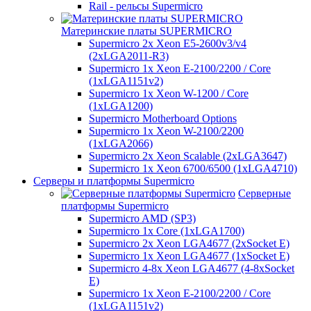
Rail - рельсы Supermicro
Материнские платы SUPERMICRO
Supermicro 2x Xeon E5-2600v3/v4
(2xLGA2011-R3)
Supermicro 1x Xeon E-2100/2200 / Core
(1xLGA1151v2)
Supermicro 1x Xeon W-1200 / Core
(1xLGA1200)
Supermicro Motherboard Options
Supermicro 1x Xeon W-2100/2200
(1xLGA2066)
Supermicro 2x Xeon Scalable (2xLGA3647)
Supermicro 1x Xeon 6700/6500 (1xLGA4710)
Серверы и платформы Supermicro
Серверные
платформы Supermicro
Supermicro AMD (SP3)
Supermicro 1x Core (1xLGA1700)
Supermicro 2x Xeon LGA4677 (2xSocket E)
Supermicro 1x Xeon LGA4677 (1xSocket E)
Supermicro 4-8x Xeon LGA4677 (4-8xSocket
E)
Supermicro 1x Xeon E-2100/2200 / Core
(1xLGA1151v2)