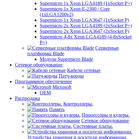
Supermicro 1x Xeon LGA4189 (1xSocket P+)
Supermicro 1x Xeon E-2300 / Core
(1xLGA1200v2)
Supermicro 1x Xeon LGA3647 (1xSocket P)
Supermicro 2x Xeon LGA4189 (2xSocket P+)
Supermicro 2x Xeon LGA3647 (2xSocket P)
Supermicro 4-8x Xeon LGA4189 (4-8xSocket
P+)
Серверные
платформы Blade
Модули Supermicro Blade
Сетевое оборудование
Кабели сетевые
Патч-корды
Программное обеспечение
Microsoft
OEM
Распродажа
Контроллеры.
Память
Процессоры и кулеры.
Сетевое оборудование
Системные платы.
Устройства хранения и носители информации.