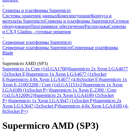
-
Серверы и платформы Supermicro
Системы хранения данных
Комплектующие
Корпуса и
матплаты Supermicro
Серверы и платформы Supermicro
Сетевое
оборудование
Программное обеспечение
Распродажа
Серверы
и СХД Gladius - готовые решения
-
Серверные платформы Supermicro
Серверные платформы Supermicro
Серверные платформы
Blade
-
Supermicro AMD (SP3)
Supermicro 1x Core (1xLGA1700)
Supermicro 2x Xeon LGA4677
(2xSocket E)
Supermicro 1x Xeon LGA4677 (1xSocket
E)
Supermicro 4-8x Xeon LGA4677 (4-8xSocket E)
Supermicro 1x
Xeon E-2100/2200 / Core (1xLGA1151v2)
Supermicro 1x Xeon
LGA4189 (1xSocket P+)
Supermicro 1x Xeon E-2300 / Core
(1xLGA1200v2)
Supermicro 2x Xeon LGA4189 (2xSocket
P+)
Supermicro 1x Xeon LGA3647 (1xSocket P)
Supermicro 2x
Xeon LGA3647 (2xSocket P)
Supermicro 4-8x Xeon LGA4189 (4-
8xSocket P+)
Supermicro AMD (SP3)