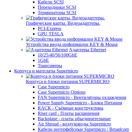
Кабели SCSI
Переходники SCSI
Терминаторы SCSI
Графические карты. Видеоадаптеры.
PCI-Express
GPU TESLA
Устройства ввода информации KEY & Mouse
Адаптеры Ethernet
10/25/40/56/100GbE
1GbE
Трансиверы
Корпуса и матплаты Supermicro
Корпуса и блоки питания SUPERMICRO
Case Supermicro
Case Supermicro Options
FAN Supermicro - Вентиляторы охлаждения
Power Supply Supermicro - Блоки Питания
RACK - Съёмные конструктивы
Riser card - Платы расширения
Backplane - платы объединительные
Air Shroud - воздуховоды Supermicro
Кабели интерфейсные Supermicro / Broadcom