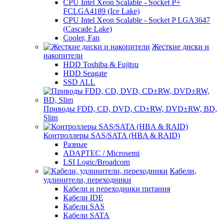
CPU Intel Xeon Scalable - Socket P+
FCLGA4189 (Ice Lake)
CPU Intel Xeon Scalable - Socket P LGA3647
(Cascade Lake)
Cooler, Fan
Жесткие диски и
накопители
HDD Toshiba & Fujitsu
HDD Seagate
SSD ALL
Приводы FDD, CD, DVD, CD±RW, DVD±RW, BD,
Slim
Контроллеры SAS/SATA (HBA & RAID)
Разные
ADAPTEC / Microsemi
LSI Logic/Broadcom
Кабели,
удлинители, переходники
Кабели и переходники питания
Кабели IDE
Кабели SAS
Кабели SATA