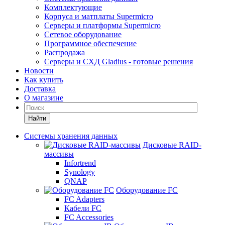
Комплектующие
Корпуса и матплаты Supermicro
Серверы и платформы Supermicro
Сетевое оборудование
Программное обеспечение
Распродажа
Серверы и СХД Gladius - готовые решения
Новости
Как купить
Доставка
О магазине
Найти
Системы хранения данных
Дисковые RAID-
массивы
Infortrend
Synology
QNAP
Оборудование FC
FC Adapters
Кабели FC
FC Accessories