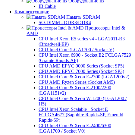
Оборудование IB
IB Cable
Комплектующие
Память SDRAM
SO-DIMM - DDR3/DDR4
Процессоры Intel &
AMD
CPU Intel Xeon E5 series v4 - LGA2011-R3
(Broadwell-EP)
CPU Intel Core (LGA1700 / Socker V)
CPU Intel Xeon 6900 - Socket E2 FCLGA7529
(Granite Rapids-AP)
CPU AMD EPYC 9000 Series (Socket SP5)
CPU AMD EPYC 7000 Series (Socket SP3)
CPU Intel Core & Xeon E-2300 (LGA1200v2)
CPU AMD Ryzen Series (Socket AM5)
CPU Intel Core & Xeon E-2100/2200
(LGA1151v2)
CPU Intel Core & Xeon W-1200 (LGA1200 /
H5)
CPU Intel Xeon Scalable - Socket E
FCLGA4677 (Sapphire Rapids-SP, Emerald
Rapids-SP)
CPU Intel Core & Xeon E-2400/6300
(LGA1700 / Socket V0)