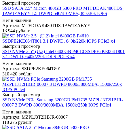
Быстрый просмотр
SSD SATA 2.5" Micron 480GB 5300 PRO MTFDDAK480TDS-
1AW1ZABYY 1.5 DWPD 540/410MB/s, 85k/36k IOPS
Нет в наличии
Артикул: MTFDDAK480TDS-1AW1ZABYY
13 944
руб
/шт
Быстрый просмотр
SSD NVMe 2.5" (U.2) Intel 6400GB P4610 SSDPE2KE064T801
3.1 DWPD, 640k/220k IOPS PCIe3 x4
Нет в наличии
Артикул: SSDPE2KE064T801
310 420
руб
/шт
Быстрый просмотр
SSD NVMe PCIe Samsung 3200GB PM1735 MZPLJ3T2HBJR-
00007 3 DWPD 8000/3800MB/s, 1500k/250k IOPS PCIe4
Нет в наличии
Артикул: MZPLJ3T2HBJR-00007
118 275
руб
/шт