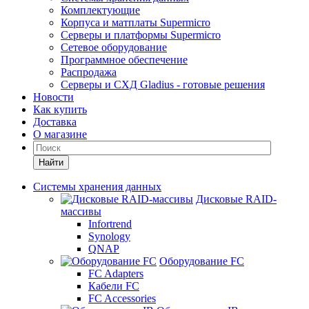
Комплектующие
Корпуса и матплаты Supermicro
Серверы и платформы Supermicro
Сетевое оборудование
Программное обеспечение
Распродажа
Серверы и СХД Gladius - готовые решения
Новости
Как купить
Доставка
О магазине
Найти
Системы хранения данных
Дисковые RAID-
массивы
Infortrend
Synology
QNAP
Оборудование FC
FC Adapters
Кабели FC
FC Accessories