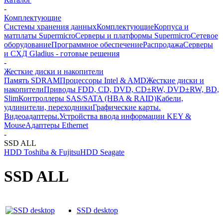
-
Комплектующие
Системы хранения данных
Комплектующие
Корпуса и
матплаты Supermicro
Серверы и платформы Supermicro
Сетевое
оборудование
Программное обеспечение
Распродажа
Серверы
и СХД Gladius - готовые решения
-
Жесткие диски и накопители
Память SDRAM
Процессоры Intel & AMD
Жесткие диски и
накопители
Приводы FDD, CD, DVD, CD±RW, DVD±RW, BD,
Slim
Контроллеры SAS/SATA (HBA & RAID)
Кабели,
удлинители, переходники
Графические карты.
Видеоадаптеры.
Устройства ввода информации KEY &
Mouse
Адаптеры Ethernet
-
SSD ALL
HDD Toshiba & Fujitsu
HDD Seagate
SSD ALL
SSD desktop