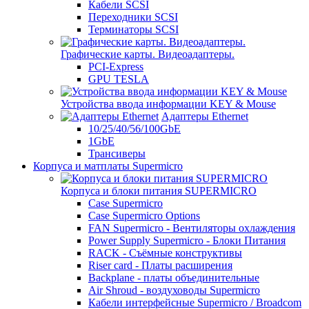
Кабели SCSI
Переходники SCSI
Терминаторы SCSI
Графические карты. Видеоадаптеры.
PCI-Express
GPU TESLA
Устройства ввода информации KEY & Mouse
Адаптеры Ethernet
10/25/40/56/100GbE
1GbE
Трансиверы
Корпуса и матплаты Supermicro
Корпуса и блоки питания SUPERMICRO
Case Supermicro
Case Supermicro Options
FAN Supermicro - Вентиляторы охлаждения
Power Supply Supermicro - Блоки Питания
RACK - Съёмные конструктивы
Riser card - Платы расширения
Backplane - платы объединительные
Air Shroud - воздуховоды Supermicro
Кабели интерфейсные Supermicro / Broadcom