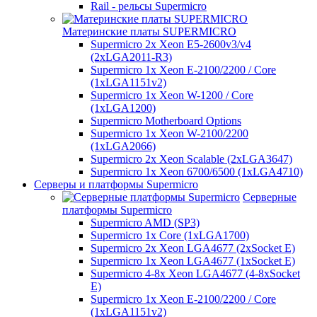
Rail - рельсы Supermicro
Материнские платы SUPERMICRO
Supermicro 2x Xeon E5-2600v3/v4
(2xLGA2011-R3)
Supermicro 1x Xeon E-2100/2200 / Core
(1xLGA1151v2)
Supermicro 1x Xeon W-1200 / Core
(1xLGA1200)
Supermicro Motherboard Options
Supermicro 1x Xeon W-2100/2200
(1xLGA2066)
Supermicro 2x Xeon Scalable (2xLGA3647)
Supermicro 1x Xeon 6700/6500 (1xLGA4710)
Серверы и платформы Supermicro
Серверные
платформы Supermicro
Supermicro AMD (SP3)
Supermicro 1x Core (1xLGA1700)
Supermicro 2x Xeon LGA4677 (2xSocket E)
Supermicro 1x Xeon LGA4677 (1xSocket E)
Supermicro 4-8x Xeon LGA4677 (4-8xSocket
E)
Supermicro 1x Xeon E-2100/2200 / Core
(1xLGA1151v2)