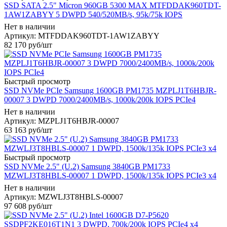
SSD SATA 2.5" Micron 960GB 5300 MAX MTFDDAK960TDT-
1AW1ZABYY 5 DWPD 540/520MB/s, 95k/75k IOPS
Нет в наличии
Артикул: MTFDDAK960TDT-1AW1ZABYY
82 170
руб
/шт
Быстрый просмотр
SSD NVMe PCIe Samsung 1600GB PM1735 MZPLJ1T6HBJR-
00007 3 DWPD 7000/2400MB/s, 1000k/200k IOPS PCIe4
Нет в наличии
Артикул: MZPLJ1T6HBJR-00007
63 163
руб
/шт
Быстрый просмотр
SSD NVMe 2.5" (U.2) Samsung 3840GB PM1733
MZWLJ3T8HBLS-00007 1 DWPD, 1500k/135k IOPS PCIe3 x4
Нет в наличии
Артикул: MZWLJ3T8HBLS-00007
97 608
руб
/шт