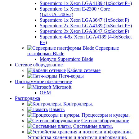
Supermicro 1x Xeon LGA4189 (1xSocket P+)
Supermicro 1x Xeon E-2300 / Core
(1xLGA1200v2)
Supermicro 1x Xeon LGA3647 (1xSocket P)
Supermicro 2x Xeon LGA4189 (2xSocket P+)
Supermicro 2x Xeon LGA3647 (2xSocket P)
Supermicro 4-8x Xeon LGA4189 (4-8xSocket
P+)
Серверные
платформы Blade
Модули Supermicro Blade
Сетевое оборудование
Кабели сетевые
Патч-корды
Программное обеспечение
Microsoft
OEM
Распродажа
Контроллеры.
Память
Процессоры и кулеры.
Сетевое оборудование
Системные платы.
Устройства хранения и носители информации.