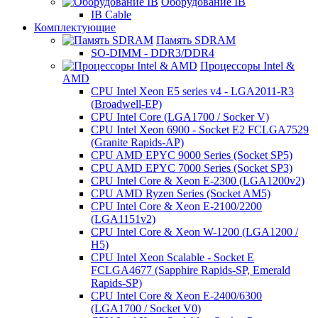
Оборудование IB
IB Cable
Комплектующие
Память SDRAM
SO-DIMM - DDR3/DDR4
Процессоры Intel &
AMD
CPU Intel Xeon E5 series v4 - LGA2011-R3
(Broadwell-EP)
CPU Intel Core (LGA1700 / Socker V)
CPU Intel Xeon 6900 - Socket E2 FCLGA7529
(Granite Rapids-AP)
CPU AMD EPYC 9000 Series (Socket SP5)
CPU AMD EPYC 7000 Series (Socket SP3)
CPU Intel Core & Xeon E-2300 (LGA1200v2)
CPU AMD Ryzen Series (Socket AM5)
CPU Intel Core & Xeon E-2100/2200
(LGA1151v2)
CPU Intel Core & Xeon W-1200 (LGA1200 /
H5)
CPU Intel Xeon Scalable - Socket E
FCLGA4677 (Sapphire Rapids-SP, Emerald
Rapids-SP)
CPU Intel Core & Xeon E-2400/6300
(LGA1700 / Socket V0)