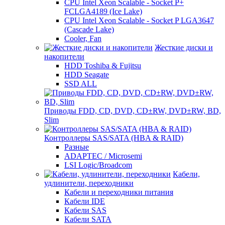
CPU Intel Xeon Scalable - Socket P+
FCLGA4189 (Ice Lake)
CPU Intel Xeon Scalable - Socket P LGA3647
(Cascade Lake)
Cooler, Fan
Жесткие диски и
накопители
HDD Toshiba & Fujitsu
HDD Seagate
SSD ALL
Приводы FDD, CD, DVD, CD±RW, DVD±RW, BD,
Slim
Контроллеры SAS/SATA (HBA & RAID)
Разные
ADAPTEC / Microsemi
LSI Logic/Broadcom
Кабели,
удлинители, переходники
Кабели и переходники питания
Кабели IDE
Кабели SAS
Кабели SATA