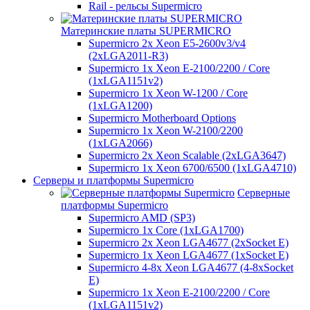
Rail - рельсы Supermicro
Материнские платы SUPERMICRO
Supermicro 2x Xeon E5-2600v3/v4
(2xLGA2011-R3)
Supermicro 1x Xeon E-2100/2200 / Core
(1xLGA1151v2)
Supermicro 1x Xeon W-1200 / Core
(1xLGA1200)
Supermicro Motherboard Options
Supermicro 1x Xeon W-2100/2200
(1xLGA2066)
Supermicro 2x Xeon Scalable (2xLGA3647)
Supermicro 1x Xeon 6700/6500 (1xLGA4710)
Серверы и платформы Supermicro
Серверные
платформы Supermicro
Supermicro AMD (SP3)
Supermicro 1x Core (1xLGA1700)
Supermicro 2x Xeon LGA4677 (2xSocket E)
Supermicro 1x Xeon LGA4677 (1xSocket E)
Supermicro 4-8x Xeon LGA4677 (4-8xSocket
E)
Supermicro 1x Xeon E-2100/2200 / Core
(1xLGA1151v2)