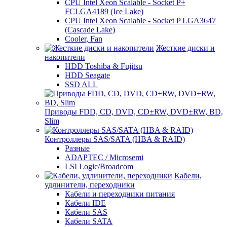
CPU Intel Xeon Scalable - Socket P+
FCLGA4189 (Ice Lake)
CPU Intel Xeon Scalable - Socket P LGA3647
(Cascade Lake)
Cooler, Fan
Жесткие диски и
накопители
HDD Toshiba & Fujitsu
HDD Seagate
SSD ALL
Приводы FDD, CD, DVD, CD±RW, DVD±RW, BD,
Slim
Контроллеры SAS/SATA (HBA & RAID)
Разные
ADAPTEC / Microsemi
LSI Logic/Broadcom
Кабели,
удлинители, переходники
Кабели и переходники питания
Кабели IDE
Кабели SAS
Кабели SATA