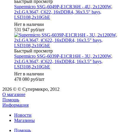
Быстрый просмотр
Supermicro SSG-6049P-E1CR36H - 4U, 2x1200W,
2xLGA3647, C622, 16xDDR4, 36x3.5" bays,
LSI3108,2x10GbE
Нет в наличии
531 947
руб
/шт
Быстрый просмотр
Supermicro SSG-6039P-E1CR16H - 3U, 2x1200W,
2xLGA3647, iC622, 16xDDR4, 16x3.5" bays,
LSI3108,2x10GbE
Нет в наличии
478 080
руб
/шт
2026 © © Супермикро, 2012
О магазине
Помощь
Информация
Новости
Магазины
Помощь