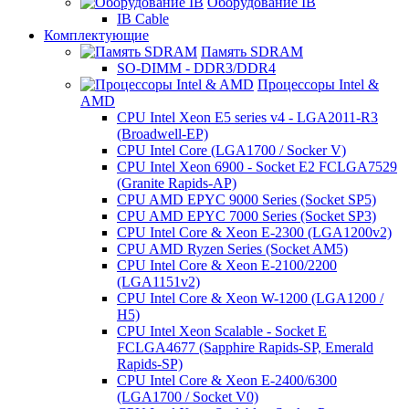
Оборудование IB
IB Cable
Комплектующие
Память SDRAM
SO-DIMM - DDR3/DDR4
Процессоры Intel &
AMD
CPU Intel Xeon E5 series v4 - LGA2011-R3
(Broadwell-EP)
CPU Intel Core (LGA1700 / Socker V)
CPU Intel Xeon 6900 - Socket E2 FCLGA7529
(Granite Rapids-AP)
CPU AMD EPYC 9000 Series (Socket SP5)
CPU AMD EPYC 7000 Series (Socket SP3)
CPU Intel Core & Xeon E-2300 (LGA1200v2)
CPU AMD Ryzen Series (Socket AM5)
CPU Intel Core & Xeon E-2100/2200
(LGA1151v2)
CPU Intel Core & Xeon W-1200 (LGA1200 /
H5)
CPU Intel Xeon Scalable - Socket E
FCLGA4677 (Sapphire Rapids-SP, Emerald
Rapids-SP)
CPU Intel Core & Xeon E-2400/6300
(LGA1700 / Socket V0)