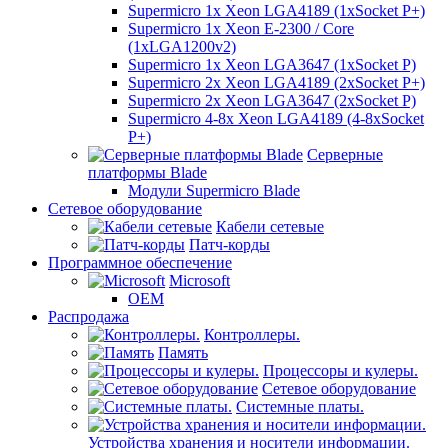
Supermicro 1x Xeon LGA4189 (1xSocket P+)
Supermicro 1x Xeon E-2300 / Core
(1xLGA1200v2)
Supermicro 1x Xeon LGA3647 (1xSocket P)
Supermicro 2x Xeon LGA4189 (2xSocket P+)
Supermicro 2x Xeon LGA3647 (2xSocket P)
Supermicro 4-8x Xeon LGA4189 (4-8xSocket
P+)
Серверные
платформы Blade
Модули Supermicro Blade
Сетевое оборудование
Кабели сетевые
Патч-корды
Программное обеспечение
Microsoft
OEM
Распродажа
Контроллеры.
Память
Процессоры и кулеры.
Сетевое оборудование
Системные платы.
Устройства хранения и носители информации.