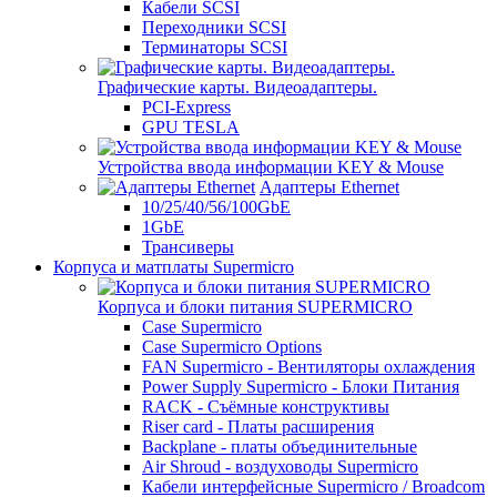
Кабели SCSI
Переходники SCSI
Терминаторы SCSI
Графические карты. Видеоадаптеры.
PCI-Express
GPU TESLA
Устройства ввода информации KEY & Mouse
Адаптеры Ethernet
10/25/40/56/100GbE
1GbE
Трансиверы
Корпуса и матплаты Supermicro
Корпуса и блоки питания SUPERMICRO
Case Supermicro
Case Supermicro Options
FAN Supermicro - Вентиляторы охлаждения
Power Supply Supermicro - Блоки Питания
RACK - Съёмные конструктивы
Riser card - Платы расширения
Backplane - платы объединительные
Air Shroud - воздуховоды Supermicro
Кабели интерфейсные Supermicro / Broadcom