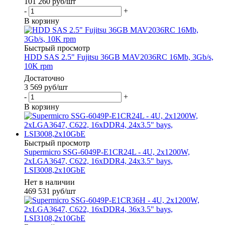
101 260
руб
/шт
-
+
В корзину
Быстрый просмотр
HDD SAS 2.5" Fujitsu 36GB MAV2036RC 16Mb, 3Gb/s,
10K rpm
Достаточно
3 569
руб
/шт
-
+
В корзину
Быстрый просмотр
Supermicro SSG-6049P-E1CR24L - 4U, 2x1200W,
2xLGA3647, C622, 16xDDR4, 24x3.5" bays,
LSI3008,2x10GbE
Нет в наличии
469 531
руб
/шт