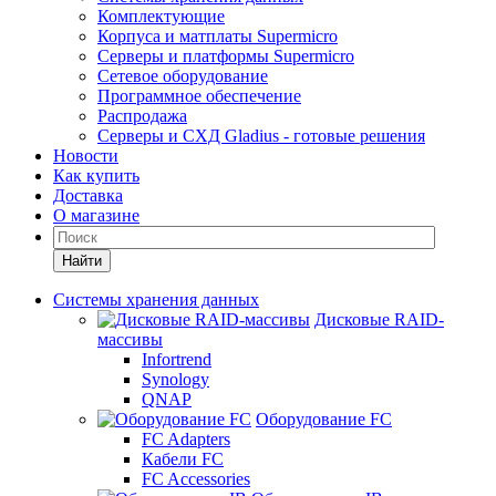
Комплектующие
Корпуса и матплаты Supermicro
Серверы и платформы Supermicro
Сетевое оборудование
Программное обеспечение
Распродажа
Серверы и СХД Gladius - готовые решения
Новости
Как купить
Доставка
О магазине
Найти
Системы хранения данных
Дисковые RAID-
массивы
Infortrend
Synology
QNAP
Оборудование FC
FC Adapters
Кабели FC
FC Accessories