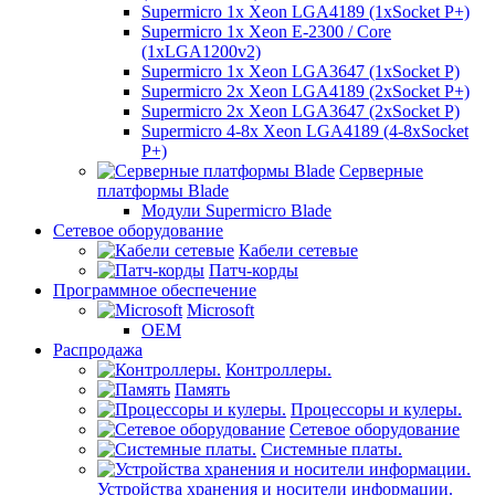
Supermicro 1x Xeon LGA4189 (1xSocket P+)
Supermicro 1x Xeon E-2300 / Core
(1xLGA1200v2)
Supermicro 1x Xeon LGA3647 (1xSocket P)
Supermicro 2x Xeon LGA4189 (2xSocket P+)
Supermicro 2x Xeon LGA3647 (2xSocket P)
Supermicro 4-8x Xeon LGA4189 (4-8xSocket
P+)
Серверные
платформы Blade
Модули Supermicro Blade
Сетевое оборудование
Кабели сетевые
Патч-корды
Программное обеспечение
Microsoft
OEM
Распродажа
Контроллеры.
Память
Процессоры и кулеры.
Сетевое оборудование
Системные платы.
Устройства хранения и носители информации.