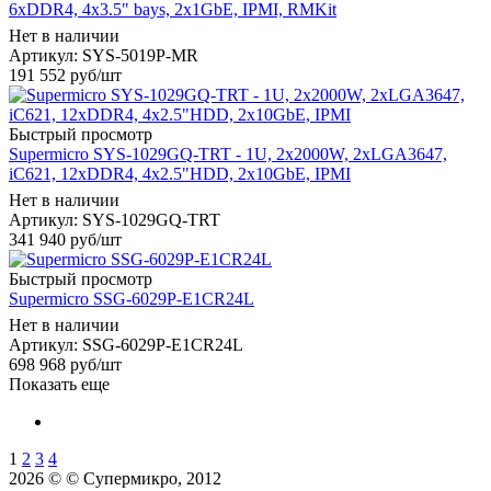
6xDDR4, 4x3.5" bays, 2x1GbE, IPMI, RMKit
Нет в наличии
Артикул: SYS-5019P-MR
191 552
руб
/шт
Быстрый просмотр
Supermicro SYS-1029GQ-TRT - 1U, 2x2000W, 2xLGA3647,
iC621, 12xDDR4, 4x2.5"HDD, 2x10GbE, IPMI
Нет в наличии
Артикул: SYS-1029GQ-TRT
341 940
руб
/шт
Быстрый просмотр
Supermicro SSG-6029P-E1CR24L
Нет в наличии
Артикул: SSG-6029P-E1CR24L
698 968
руб
/шт
Показать еще
1
2
3
4
2026 © © Супермикро, 2012