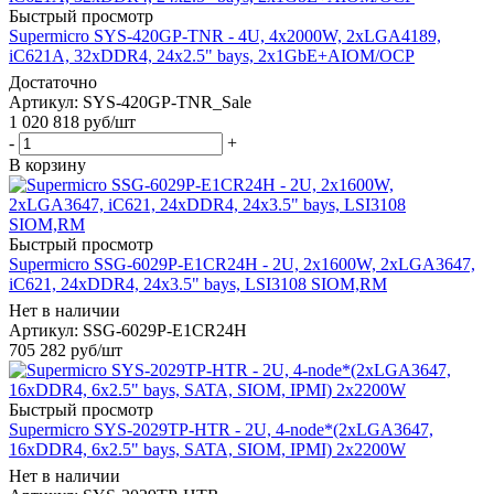
Быстрый просмотр
Supermicro SYS-420GP-TNR - 4U, 4x2000W, 2xLGA4189,
iC621A, 32xDDR4, 24x2.5" bays, 2x1GbE+AIOM/OCP
Достаточно
Артикул: SYS-420GP-TNR_Sale
1 020 818
руб
/шт
-
+
В корзину
Быстрый просмотр
Supermicro SSG-6029P-E1CR24H - 2U, 2x1600W, 2xLGA3647,
iC621, 24xDDR4, 24x3.5" bays, LSI3108 SIOM,RM
Нет в наличии
Артикул: SSG-6029P-E1CR24H
705 282
руб
/шт
Быстрый просмотр
Supermicro SYS-2029TP-HTR - 2U, 4-node*(2xLGA3647,
16xDDR4, 6x2.5" bays, SATA, SIOM, IPMI) 2x2200W
Нет в наличии