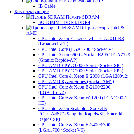
Оборудование IB
IB Cable
Комплектующие
Память SDRAM
SO-DIMM - DDR3/DDR4
Процессоры Intel &
AMD
CPU Intel Xeon E5 series v4 - LGA2011-R3
(Broadwell-EP)
CPU Intel Core (LGA1700 / Socker V)
CPU Intel Xeon 6900 - Socket E2 FCLGA7529
(Granite Rapids-AP)
CPU AMD EPYC 9000 Series (Socket SP5)
CPU AMD EPYC 7000 Series (Socket SP3)
CPU Intel Core & Xeon E-2300 (LGA1200v2)
CPU AMD Ryzen Series (Socket AM5)
CPU Intel Core & Xeon E-2100/2200
(LGA1151v2)
CPU Intel Core & Xeon W-1200 (LGA1200 /
H5)
CPU Intel Xeon Scalable - Socket E
FCLGA4677 (Sapphire Rapids-SP, Emerald
Rapids-SP)
CPU Intel Core & Xeon E-2400/6300
(LGA1700 / Socket V0)