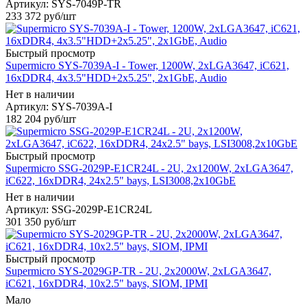
Артикул: SYS-7049P-TR
233 372
руб
/шт
Быстрый просмотр
Supermicro SYS-7039A-I - Tower, 1200W, 2xLGA3647, iC621,
16xDDR4, 4x3.5"HDD+2x5.25", 2x1GbE, Audio
Нет в наличии
Артикул: SYS-7039A-I
182 204
руб
/шт
Быстрый просмотр
Supermicro SSG-2029P-E1CR24L - 2U, 2x1200W, 2xLGA3647,
iC622, 16xDDR4, 24x2.5" bays, LSI3008,2x10GbE
Нет в наличии
Артикул: SSG-2029P-E1CR24L
301 350
руб
/шт
Быстрый просмотр
Supermicro SYS-2029GP-TR - 2U, 2x2000W, 2xLGA3647,
iC621, 16xDDR4, 10x2.5" bays, SIOM, IPMI
Мало