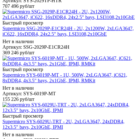
Артикул: SYS-2029TP-HTR
707 496
руб
/шт
Быстрый просмотр
Supermicro SSG-2029P-E1CR24H - 2U, 2x1200W, 2xLGA3647,
iC622, 16xDDR4, 24x2.5" bays, LSI3108,2x10GbE
Нет в наличии
Артикул: SSG-2029P-E1CR24H
369 246
руб
/шт
Быстрый просмотр
Supermicro SYS-6019P-MT - 1U, 500W, 2xLGA3647, iC621,
8xDDR4, 4x3.5" bays, 2x1GbE, IPMI, RMKit
Нет в наличии
Артикул: SYS-6019P-MT
155 226
руб
/шт
Быстрый просмотр
Supermicro SYS-6029U-TRT - 2U, 2xLGA3647, 24xDDR4,
12x3.5" bays, 2x10GbE, IPMI
Нет в наличии