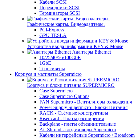
Кабели SCSI
Переходники SCSI
Терминаторы SCSI
Графические карты. Видеоадаптеры.
PCI-Express
GPU TESLA
Устройства ввода информации KEY & Mouse
Адаптеры Ethernet
10/25/40/56/100GbE
1GbE
Трансиверы
Корпуса и матплаты Supermicro
Корпуса и блоки питания SUPERMICRO
Case Supermicro
Case Supermicro Options
FAN Supermicro - Вентиляторы охлаждения
Power Supply Supermicro - Блоки Питания
RACK - Съёмные конструктивы
Riser card - Платы расширения
Backplane - платы объединительные
Air Shroud - воздуховоды Supermicro
Кабели интерфейсные Supermicro / Broadcom