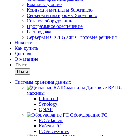
Комплектующие
Корпуса и матплаты Supermicro
Серверы и платформы Supermicro
Сетевое оборудование
Программное обеспечение
Распродажа
Серверы и СХД Gladius - готовые решения
Новости
Как купить
Доставка
О магазине
Найти
Системы хранения данных
Дисковые RAID-
массивы
Infortrend
Synology
QNAP
Оборудование FC
FC Adapters
Кабели FC
FC Accessories