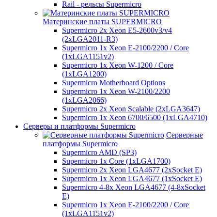
Rail - рельсы Supermicro
Материнские платы SUPERMICRO
Supermicro 2x Xeon E5-2600v3/v4
(2xLGA2011-R3)
Supermicro 1x Xeon E-2100/2200 / Core
(1xLGA1151v2)
Supermicro 1x Xeon W-1200 / Core
(1xLGA1200)
Supermicro Motherboard Options
Supermicro 1x Xeon W-2100/2200
(1xLGA2066)
Supermicro 2x Xeon Scalable (2xLGA3647)
Supermicro 1x Xeon 6700/6500 (1xLGA4710)
Серверы и платформы Supermicro
Серверные
платформы Supermicro
Supermicro AMD (SP3)
Supermicro 1x Core (1xLGA1700)
Supermicro 2x Xeon LGA4677 (2xSocket E)
Supermicro 1x Xeon LGA4677 (1xSocket E)
Supermicro 4-8x Xeon LGA4677 (4-8xSocket
E)
Supermicro 1x Xeon E-2100/2200 / Core
(1xLGA1151v2)