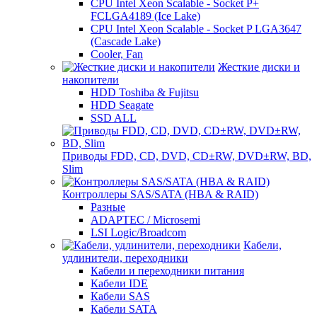
CPU Intel Xeon Scalable - Socket P+
FCLGA4189 (Ice Lake)
CPU Intel Xeon Scalable - Socket P LGA3647
(Cascade Lake)
Cooler, Fan
Жесткие диски и
накопители
HDD Toshiba & Fujitsu
HDD Seagate
SSD ALL
Приводы FDD, CD, DVD, CD±RW, DVD±RW, BD,
Slim
Контроллеры SAS/SATA (HBA & RAID)
Разные
ADAPTEC / Microsemi
LSI Logic/Broadcom
Кабели,
удлинители, переходники
Кабели и переходники питания
Кабели IDE
Кабели SAS
Кабели SATA