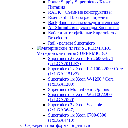
Power Supply Supermicro - Блоки
Питания
RACK - Съёмные конструктивы
Riser card - Платы расширения
Backplane - платы объединительные
Air Shroud - воздуховоды Supermicro
Кабели интерфейсные Supermicro /
Broadcom
Rail - рельсы Supermicro
Материнские платы SUPERMICRO
Supermicro 2x Xeon E5-2600v3/v4
(2xLGA2011-R3)
Supermicro 1x Xeon E-2100/2200 / Core
(1xLGA1151v2)
Supermicro 1x Xeon W-1200 / Core
(1xLGA1200)
Supermicro Motherboard Options
Supermicro 1x Xeon W-2100/2200
(1xLGA2066)
Supermicro 2x Xeon Scalable
(2xLGA3647)
Supermicro 1x Xeon 6700/6500
(1xLGA4710)
Серверы и платформы Supermicro