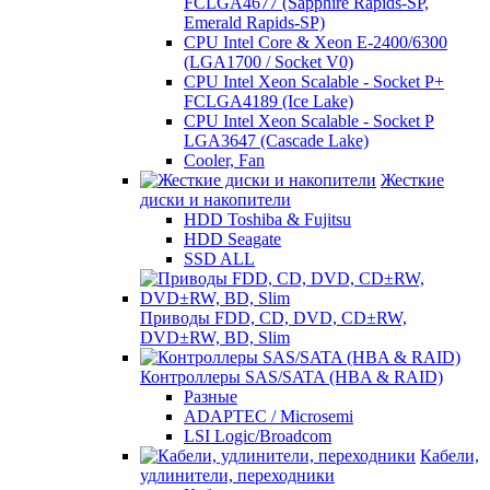
FCLGA4677 (Sapphire Rapids-SP,
Emerald Rapids-SP)
CPU Intel Core & Xeon E-2400/6300
(LGA1700 / Socket V0)
CPU Intel Xeon Scalable - Socket P+
FCLGA4189 (Ice Lake)
CPU Intel Xeon Scalable - Socket P
LGA3647 (Cascade Lake)
Cooler, Fan
Жесткие
диски и накопители
HDD Toshiba & Fujitsu
HDD Seagate
SSD ALL
Приводы FDD, CD, DVD, CD±RW,
DVD±RW, BD, Slim
Контроллеры SAS/SATA (HBA & RAID)
Разные
ADAPTEC / Microsemi
LSI Logic/Broadcom
Кабели,
удлинители, переходники