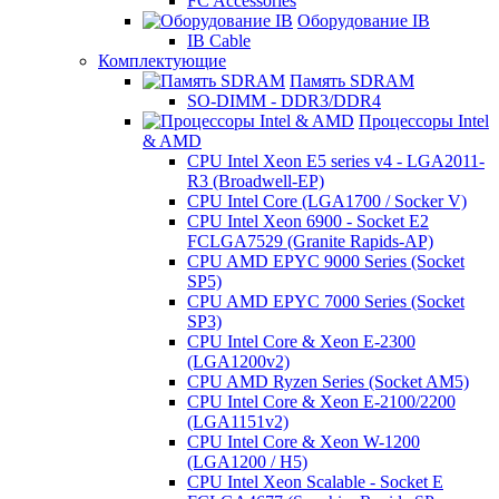
FC Accessories
Оборудование IB
IB Cable
Комплектующие
Память SDRAM
SO-DIMM - DDR3/DDR4
Процессоры Intel
& AMD
CPU Intel Xeon E5 series v4 - LGA2011-
R3 (Broadwell-EP)
CPU Intel Core (LGA1700 / Socker V)
CPU Intel Xeon 6900 - Socket E2
FCLGA7529 (Granite Rapids-AP)
CPU AMD EPYC 9000 Series (Socket
SP5)
CPU AMD EPYC 7000 Series (Socket
SP3)
CPU Intel Core & Xeon E-2300
(LGA1200v2)
CPU AMD Ryzen Series (Socket AM5)
CPU Intel Core & Xeon E-2100/2200
(LGA1151v2)
CPU Intel Core & Xeon W-1200
(LGA1200 / H5)
CPU Intel Xeon Scalable - Socket E