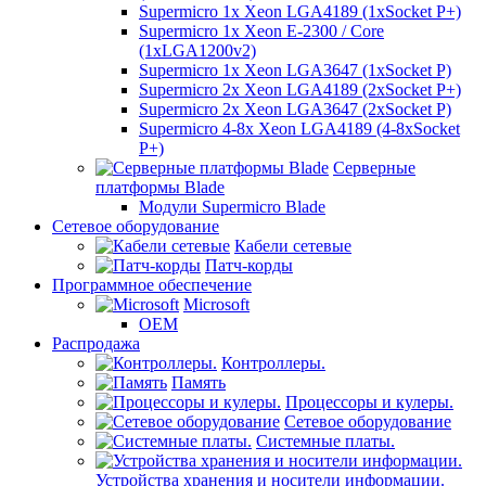
Supermicro 1x Xeon LGA4189 (1xSocket P+)
Supermicro 1x Xeon E-2300 / Core
(1xLGA1200v2)
Supermicro 1x Xeon LGA3647 (1xSocket P)
Supermicro 2x Xeon LGA4189 (2xSocket P+)
Supermicro 2x Xeon LGA3647 (2xSocket P)
Supermicro 4-8x Xeon LGA4189 (4-8xSocket
P+)
Серверные
платформы Blade
Модули Supermicro Blade
Сетевое оборудование
Кабели сетевые
Патч-корды
Программное обеспечение
Microsoft
OEM
Распродажа
Контроллеры.
Память
Процессоры и кулеры.
Сетевое оборудование
Системные платы.
Устройства хранения и носители информации.