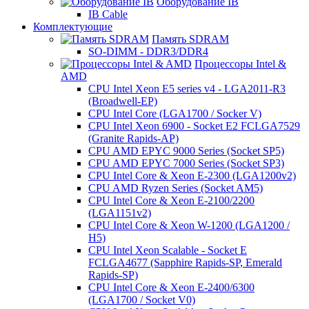
Оборудование IB
IB Cable
Комплектующие
Память SDRAM
SO-DIMM - DDR3/DDR4
Процессоры Intel &
AMD
CPU Intel Xeon E5 series v4 - LGA2011-R3
(Broadwell-EP)
CPU Intel Core (LGA1700 / Socker V)
CPU Intel Xeon 6900 - Socket E2 FCLGA7529
(Granite Rapids-AP)
CPU AMD EPYC 9000 Series (Socket SP5)
CPU AMD EPYC 7000 Series (Socket SP3)
CPU Intel Core & Xeon E-2300 (LGA1200v2)
CPU AMD Ryzen Series (Socket AM5)
CPU Intel Core & Xeon E-2100/2200
(LGA1151v2)
CPU Intel Core & Xeon W-1200 (LGA1200 /
H5)
CPU Intel Xeon Scalable - Socket E
FCLGA4677 (Sapphire Rapids-SP, Emerald
Rapids-SP)
CPU Intel Core & Xeon E-2400/6300
(LGA1700 / Socket V0)