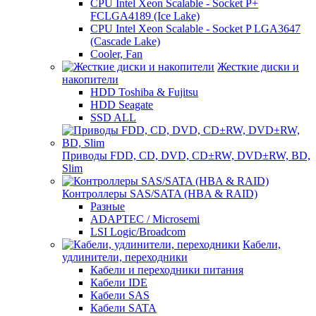
CPU Intel Xeon Scalable - Socket P+
FCLGA4189 (Ice Lake)
CPU Intel Xeon Scalable - Socket P LGA3647
(Cascade Lake)
Cooler, Fan
Жесткие диски и
накопители
HDD Toshiba & Fujitsu
HDD Seagate
SSD ALL
Приводы FDD, CD, DVD, CD±RW, DVD±RW, BD,
Slim
Контроллеры SAS/SATA (HBA & RAID)
Разные
ADAPTEC / Microsemi
LSI Logic/Broadcom
Кабели,
удлинители, переходники
Кабели и переходники питания
Кабели IDE
Кабели SAS
Кабели SATA