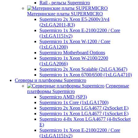
Rail - рельсы Supermicro
Материнские платы SUPERMICRO
Supermicro 2x Xeon E5-2600v3/v4
(2xLGA2011-R3)
Supermicro 1x Xeon E-2100/2200 / Core
(1xLGA1151v2)
Supermicro 1x Xeon W-1200 / Core
(1xLGA1200)
Supermicro Motherboard Options
Supermicro 1x Xeon W-2100/2200
(1xLGA2066)
Supermicro 2x Xeon Scalable (2xLGA3647)
Supermicro 1x Xeon 6700/6500 (1xLGA4710)
Серверы и платформы Supermicro
Серверные
платформы Supermicro
Supermicro AMD (SP3)
Supermicro 1x Core (1xLGA1700)
Supermicro 2x Xeon LGA4677 (2xSocket E)
Supermicro 1x Xeon LGA4677 (1xSocket E)
Supermicro 4-8x Xeon LGA4677 (4-8xSocket
E)
Supermicro 1x Xeon E-2100/2200 / Core
(1xLGA1151v2)