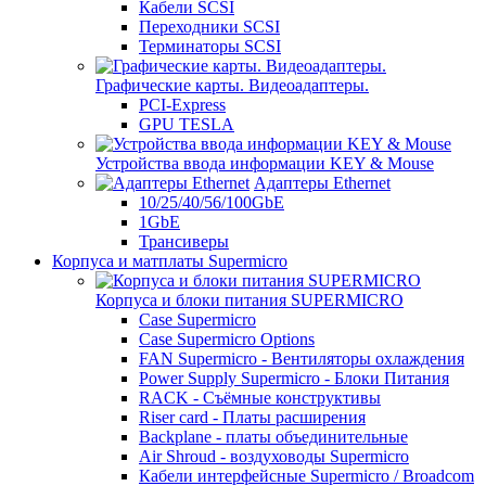
Кабели SCSI
Переходники SCSI
Терминаторы SCSI
Графические карты. Видеоадаптеры.
PCI-Express
GPU TESLA
Устройства ввода информации KEY & Mouse
Адаптеры Ethernet
10/25/40/56/100GbE
1GbE
Трансиверы
Корпуса и матплаты Supermicro
Корпуса и блоки питания SUPERMICRO
Case Supermicro
Case Supermicro Options
FAN Supermicro - Вентиляторы охлаждения
Power Supply Supermicro - Блоки Питания
RACK - Съёмные конструктивы
Riser card - Платы расширения
Backplane - платы объединительные
Air Shroud - воздуховоды Supermicro
Кабели интерфейсные Supermicro / Broadcom