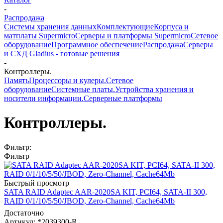
-
Распродажа
Системы хранения данных
Комплектующие
Корпуса и
матплаты Supermicro
Серверы и платформы Supermicro
Сетевое
оборудование
Программное обеспечение
Распродажа
Серверы
и СХД Gladius - готовые решения
-
Контроллеры.
Память
Процессоры и кулеры.
Сетевое
оборудование
Системные платы.
Устройства хранения и
носители информации.
Серверные платформы
Контроллеры.
Фильтр:
Фильтр
Быстрый просмотр
SATA RAID Adaptec AAR-2020SA KIT, PCI64, SATA-II 300,
RAID 0/1/10/5/50/JBOD, Zero-Channel, Cache64Mb
Достаточно
Артикул: *2039300-R