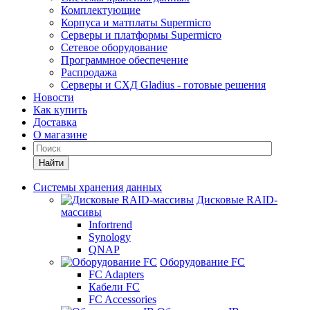
Комплектующие
Корпуса и матплаты Supermicro
Серверы и платформы Supermicro
Сетевое оборудование
Программное обеспечение
Распродажа
Серверы и СХД Gladius - готовые решения
Новости
Как купить
Доставка
О магазине
Найти
Системы хранения данных
Дисковые RAID-
массивы
Infortrend
Synology
QNAP
Оборудование FC
FC Adapters
Кабели FC
FC Accessories