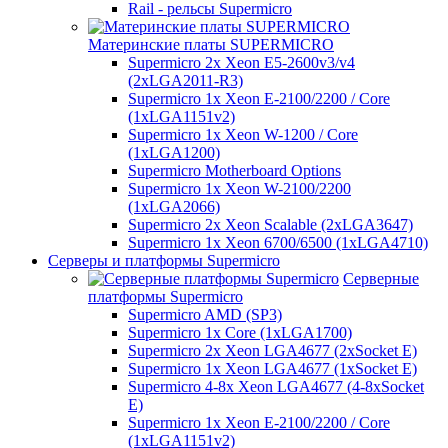
Rail - рельсы Supermicro
Материнские платы SUPERMICRO
Supermicro 2x Xeon E5-2600v3/v4
(2xLGA2011-R3)
Supermicro 1x Xeon E-2100/2200 / Core
(1xLGA1151v2)
Supermicro 1x Xeon W-1200 / Core
(1xLGA1200)
Supermicro Motherboard Options
Supermicro 1x Xeon W-2100/2200
(1xLGA2066)
Supermicro 2x Xeon Scalable (2xLGA3647)
Supermicro 1x Xeon 6700/6500 (1xLGA4710)
Серверы и платформы Supermicro
Серверные
платформы Supermicro
Supermicro AMD (SP3)
Supermicro 1x Core (1xLGA1700)
Supermicro 2x Xeon LGA4677 (2xSocket E)
Supermicro 1x Xeon LGA4677 (1xSocket E)
Supermicro 4-8x Xeon LGA4677 (4-8xSocket
E)
Supermicro 1x Xeon E-2100/2200 / Core
(1xLGA1151v2)