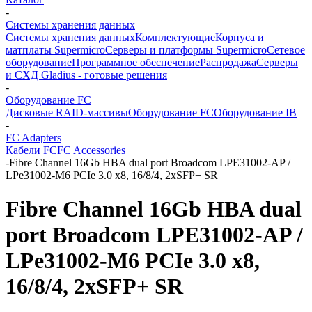
-
Системы хранения данных
Системы хранения данных
Комплектующие
Корпуса и
матплаты Supermicro
Серверы и платформы Supermicro
Сетевое
оборудование
Программное обеспечение
Распродажа
Серверы
и СХД Gladius - готовые решения
-
Оборудование FC
Дисковые RAID-массивы
Оборудование FC
Оборудование IB
-
FC Adapters
Кабели FC
FC Accessories
-
Fibre Channel 16Gb HBA dual port Broadcom LPE31002-AP /
LPe31002-M6 PCIe 3.0 x8, 16/8/4, 2xSFP+ SR
Fibre Channel 16Gb HBA dual
port Broadcom LPE31002-AP /
LPe31002-M6 PCIe 3.0 x8,
16/8/4, 2xSFP+ SR