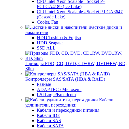
CPU Intel Xeon Scalable - Socket P+
FCLGA4189 (Ice Lake)
CPU Intel Xeon Scalable - Socket P LGA3647
(Cascade Lake)
Cooler, Fan
Жесткие диски и
накопители
HDD Toshiba & Fujitsu
HDD Seagate
SSD ALL
Приводы FDD, CD, DVD, CD±RW, DVD±RW, BD,
Slim
Контроллеры SAS/SATA (HBA & RAID)
Разные
ADAPTEC / Microsemi
LSI Logic/Broadcom
Кабели,
удлинители, переходники
Кабели и переходники питания
Кабели IDE
Кабели SAS
Кабели SATA