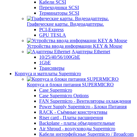
Кабели SCSI
Переходники SCSI
Терминаторы SCSI
Графические карты. Видеоадаптеры.
PCI-Express
GPU TESLA
Устройства ввода информации KEY & Mouse
Адаптеры Ethernet
10/25/40/56/100GbE
1GbE
Трансиверы
Корпуса и матплаты Supermicro
Корпуса и блоки питания SUPERMICRO
Case Supermicro
Case Supermicro Options
FAN Supermicro - Вентиляторы охлаждения
Power Supply Supermicro - Блоки Питания
RACK - Съёмные конструктивы
Riser card - Платы расширения
Backplane - платы объединительные
Air Shroud - воздуховоды Supermicro
Кабели интерфейсные Supermicro / Broadcom