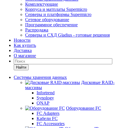
Комплектующие
Корпуса и матплаты Supermicro
Серверы и платформы Supermicro
Сетевое оборудование
Программное обеспечение
Распродажа
Серверы и СХД Gladius - готовые решения
Новости
Как купить
Доставка
О магазине
Найти
Системы хранения данных
Дисковые RAID-
массивы
Infortrend
Synology
QNAP
Оборудование FC
FC Adapters
Кабели FC
FC Accessories