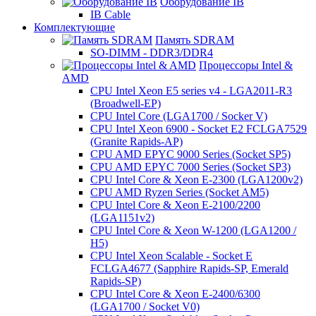
Оборудование IB
IB Cable
Комплектующие
Память SDRAM
SO-DIMM - DDR3/DDR4
Процессоры Intel &
AMD
CPU Intel Xeon E5 series v4 - LGA2011-R3
(Broadwell-EP)
CPU Intel Core (LGA1700 / Socker V)
CPU Intel Xeon 6900 - Socket E2 FCLGA7529
(Granite Rapids-AP)
CPU AMD EPYC 9000 Series (Socket SP5)
CPU AMD EPYC 7000 Series (Socket SP3)
CPU Intel Core & Xeon E-2300 (LGA1200v2)
CPU AMD Ryzen Series (Socket AM5)
CPU Intel Core & Xeon E-2100/2200
(LGA1151v2)
CPU Intel Core & Xeon W-1200 (LGA1200 /
H5)
CPU Intel Xeon Scalable - Socket E
FCLGA4677 (Sapphire Rapids-SP, Emerald
Rapids-SP)
CPU Intel Core & Xeon E-2400/6300
(LGA1700 / Socket V0)