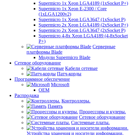
Supermicro 1x Xeon LGA4189 (1xSocket P+)
Supermicro 1x Xeon E-2300 / Core
(1xLGA1200v2)
Supermicro 1x Xeon LGA3647 (1xSocket P)
Supermicro 2x Xeon LGA4189 (2xSocket P+)
Supermicro 2x Xeon LGA3647 (2xSocket P)
Supermicro 4-8x Xeon LGA4189 (4-8xSocket
P+)
Серверные
платформы Blade
Модули Supermicro Blade
Сетевое оборудование
Кабели сетевые
Патч-корды
Программное обеспечение
Microsoft
OEM
Распродажа
Контроллеры.
Память
Процессоры и кулеры.
Сетевое оборудование
Системные платы.
Устройства хранения и носители информации.