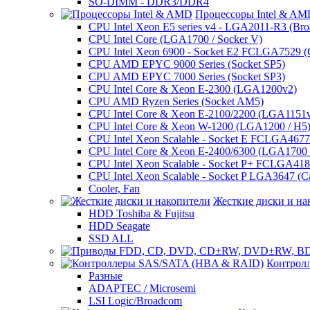
SO-DIMM - DDR3/DDR4
Процессоры Intel & A
CPU Intel Xeon E5 series v4 - LGA2011-R3 (Bro
CPU Intel Core (LGA1700 / Socker V)
CPU Intel Xeon 6900 - Socket E2 FCLGA7529 (G
CPU AMD EPYC 9000 Series (Socket SP5)
CPU AMD EPYC 7000 Series (Socket SP3)
CPU Intel Core & Xeon E-2300 (LGA1200v2)
CPU AMD Ryzen Series (Socket AM5)
CPU Intel Core & Xeon E-2100/2200 (LGA1151
CPU Intel Core & Xeon W-1200 (LGA1200 / H5
CPU Intel Xeon Scalable - Socket E FCLGA4677 
CPU Intel Core & Xeon E-2400/6300 (LGA1700 /
CPU Intel Xeon Scalable - Socket P+ FCLGA4189
CPU Intel Xeon Scalable - Socket P LGA3647 (C
Cooler, Fan
Жесткие диски и на
HDD Toshiba & Fujitsu
HDD Seagate
SSD ALL
Контрол
Разные
ADAPTEC / Microsemi
LSI Logic/Broadcom