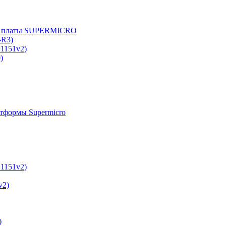
е платы SUPERMICRO
-R3)
A1151v2)
)
тформы Supermicro
A1151v2)
v2)
)