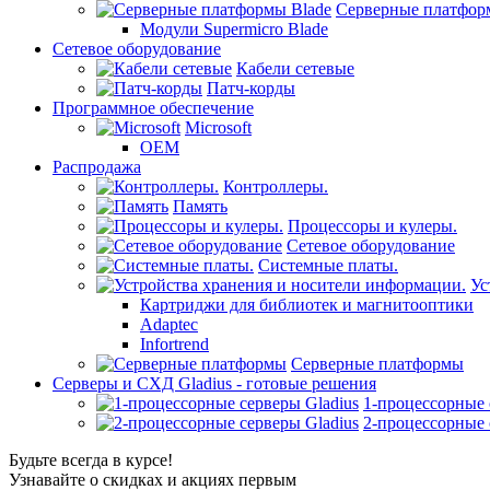
Серверные платфор
Модули Supermicro Blade
Сетевое оборудование
Кабели сетевые
Патч-корды
Программное обеспечение
Microsoft
OEM
Распродажа
Контроллеры.
Память
Процессоры и кулеры.
Сетевое оборудование
Системные платы.
Ус
Картриджи для библиотек и магнитооптики
Adaptec
Infortrend
Серверные платформы
Серверы и СХД Gladius - готовые решения
1-процессорные 
2-процессорные 
Будьте всегда в курсе!
Узнавайте о скидках и акциях первым