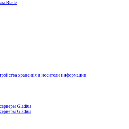
мы Blade
тройства хранения и носители информации.
серверы Gladius
серверы Gladius