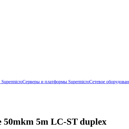
 Supermicro
Серверы и платформы Supermicro
Сетевое оборудова
e 50mkm 5m LC-ST duplex