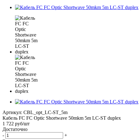
Артикул:
CBL_opt_LC-ST_5m
Кабель FC FC Optic Shortwave 50mkm 5m LC-ST duplex
1 722
руб
/шт
Достаточно
-
+