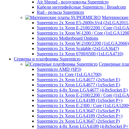
Air Shroud - воздуховоды Supermicro
Кабели интерфейсные Supermicro / Broadcom
Rail - рельсы Supermicro
Матерински
Supermicro 2x Xeon E5-2600v3/v4 (2xLGA2011
Supermicro 1x Xeon E-2100/2200 / Core (1xLG
Supermicro 1x Xeon W-1200 / Core (1xLGA1200
Supermicro Motherboard Options
Supermicro 1x Xeon W-2100/2200 (1xLGA2066)
Supermicro 2x Xeon Scalable (2xLGA3647)
Supermicro 1x Xeon 6700/6500 (1xLGA4710)
Серверы и платформы Supermicro
Серверные пла
Supermicro AMD (SP3)
Supermicro 1x Core (1xLGA1700)
Supermicro 2x Xeon LGA4677 (2xSocket E)
Supermicro 1x Xeon LGA4677 (1xSocket E)
Supermicro 4-8x Xeon LGA4677 (4-8xSocket E)
Supermicro 1x Xeon E-2100/2200 / Core (1xLG
Supermicro 1x Xeon LGA4189 (1xSocket P+)
Supermicro 1x Xeon E-2300 / Core (1xLGA1200
Supermicro 1x Xeon LGA3647 (1xSocket P)
Supermicro 2x Xeon LGA4189 (2xSocket P+)
Supermicro 2x Xeon LGA3647 (2xSocket P)
Supermicro 4-8x Xeon LGA4189 (4-8xSocket P+