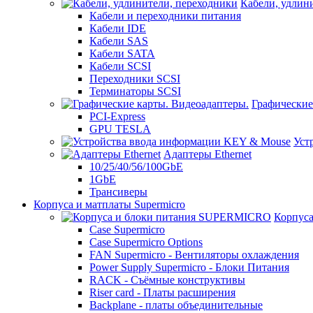
Кабели, удлин
Кабели и переходники питания
Кабели IDE
Кабели SAS
Кабели SATA
Кабели SCSI
Переходники SCSI
Терминаторы SCSI
Графические
PCI-Express
GPU TESLA
Уст
Адаптеры Ethernet
10/25/40/56/100GbE
1GbE
Трансиверы
Корпуса и матплаты Supermicro
Корпус
Case Supermicro
Case Supermicro Options
FAN Supermicro - Вентиляторы охлаждения
Power Supply Supermicro - Блоки Питания
RACK - Съёмные конструктивы
Riser card - Платы расширения
Backplane - платы объединительные