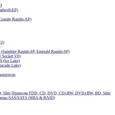
MD
adwell-EP)
ranite Rapids-AP)
v2)
)
(Sapphire Rapids-SP, Emerald Rapids-SP)
 Socket V0)
 (Ice Lake)
ascade Lake)
копители
Приводы FDD, CD, DVD, CD±RW, DVD±RW, BD, Slim
леры SAS/SATA (HBA & RAID)