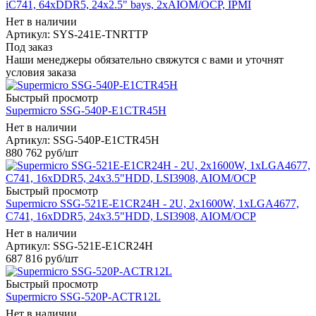
iC741, 64xDDR5, 24x2.5" bays, 2xAIOM/OCP, IPMI
Нет в наличии
Артикул: SYS-241E-TNRTTP
Под заказ
Наши менеджеры обязательно свяжутся с вами и уточнят
условия заказа
Быстрый просмотр
Supermicro SSG-540P-E1CTR45H
Нет в наличии
Артикул: SSG-540P-E1CTR45H
880 762
руб
/шт
Быстрый просмотр
Supermicro SSG-521E-E1CR24H - 2U, 2x1600W, 1xLGA4677,
C741, 16xDDR5, 24x3.5"HDD, LSI3908, AIOM/OCP
Нет в наличии
Артикул: SSG-521E-E1CR24H
687 816
руб
/шт
Быстрый просмотр
Supermicro SSG-520P-ACTR12L
Нет в наличии