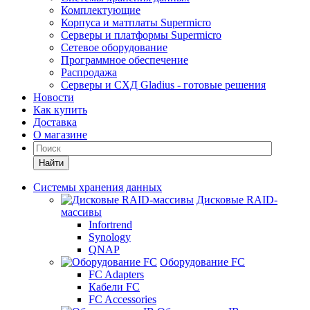
Комплектующие
Корпуса и матплаты Supermicro
Серверы и платформы Supermicro
Сетевое оборудование
Программное обеспечение
Распродажа
Серверы и СХД Gladius - готовые решения
Новости
Как купить
Доставка
О магазине
Найти
Системы хранения данных
Дисковые RAID-
массивы
Infortrend
Synology
QNAP
Оборудование FC
FC Adapters
Кабели FC
FC Accessories