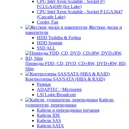
CPU Intel Xeon Scalable - Socket P+
FCLGA4189 (Ice Lake)
CPU Intel Xeon Scalable - Socket P LGA3647
(Cascade Lake)
Cooler, Fan
Жесткие диски и
накопители
HDD Toshiba & Fujitsu
HDD Seagate
SSD ALL
Приводы FDD, CD, DVD, CD±RW, DVD±RW, BD,
Slim
Контроллеры SAS/SATA (HBA & RAID)
Разные
ADAPTEC / Microsemi
LSI Logic/Broadcom
Кабели,
удлинители, переходники
Кабели и переходники питания
Кабели IDE
Кабели SAS
Кабели SATA