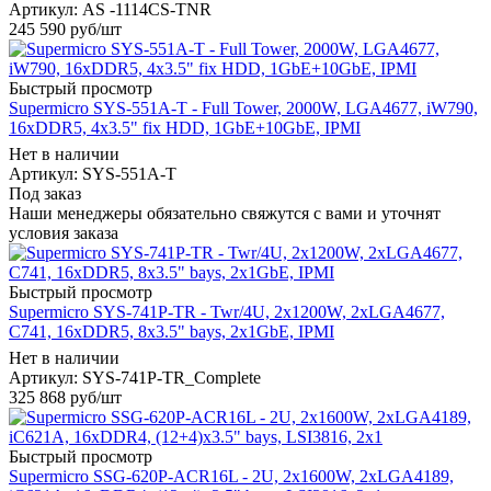
Артикул: AS -1114CS-TNR
245 590
руб
/шт
Быстрый просмотр
Supermicro SYS-551A-T - Full Tower, 2000W, LGA4677, iW790,
16xDDR5, 4x3.5" fix HDD, 1GbE+10GbE, IPMI
Нет в наличии
Артикул: SYS-551A-T
Под заказ
Наши менеджеры обязательно свяжутся с вами и уточнят
условия заказа
Быстрый просмотр
Supermicro SYS-741P-TR - Twr/4U, 2x1200W, 2xLGA4677,
C741, 16xDDR5, 8x3.5" bays, 2x1GbE, IPMI
Нет в наличии
Артикул: SYS-741P-TR_Complete
325 868
руб
/шт
Быстрый просмотр
Supermicro SSG-620P-ACR16L - 2U, 2x1600W, 2xLGA4189,