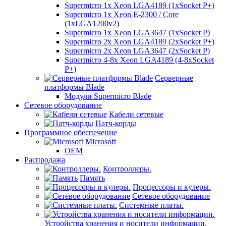
Supermicro 1x Xeon LGA4189 (1xSocket P+)
Supermicro 1x Xeon E-2300 / Core
(1xLGA1200v2)
Supermicro 1x Xeon LGA3647 (1xSocket P)
Supermicro 2x Xeon LGA4189 (2xSocket P+)
Supermicro 2x Xeon LGA3647 (2xSocket P)
Supermicro 4-8x Xeon LGA4189 (4-8xSocket
P+)
Серверные
платформы Blade
Модули Supermicro Blade
Сетевое оборудование
Кабели сетевые
Патч-корды
Программное обеспечение
Microsoft
OEM
Распродажа
Контроллеры.
Память
Процессоры и кулеры.
Сетевое оборудование
Системные платы.
Устройства хранения и носители информации.