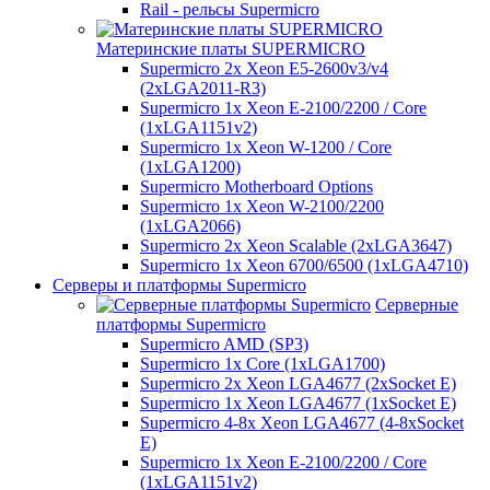
Rail - рельсы Supermicro
Материнские платы SUPERMICRO
Supermicro 2x Xeon E5-2600v3/v4
(2xLGA2011-R3)
Supermicro 1x Xeon E-2100/2200 / Core
(1xLGA1151v2)
Supermicro 1x Xeon W-1200 / Core
(1xLGA1200)
Supermicro Motherboard Options
Supermicro 1x Xeon W-2100/2200
(1xLGA2066)
Supermicro 2x Xeon Scalable (2xLGA3647)
Supermicro 1x Xeon 6700/6500 (1xLGA4710)
Серверы и платформы Supermicro
Серверные
платформы Supermicro
Supermicro AMD (SP3)
Supermicro 1x Core (1xLGA1700)
Supermicro 2x Xeon LGA4677 (2xSocket E)
Supermicro 1x Xeon LGA4677 (1xSocket E)
Supermicro 4-8x Xeon LGA4677 (4-8xSocket
E)
Supermicro 1x Xeon E-2100/2200 / Core
(1xLGA1151v2)