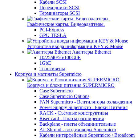
Кабели SCSI
Переходники SCSI
Терминаторы SCSI
Графические карты. Видеоадаптеры.
PCI-Express
GPU TESLA
Устройства ввода информации KEY & Mouse
Адаптеры Ethernet
10/25/40/56/100GbE
1GbE
Трансиверы
Корпуса и матплаты Supermicro
Корпуса и блоки питания SUPERMICRO
Case Supermicro
Case Supermicro Options
FAN Supermicro - Вентиляторы охлаждения
Power Supply Supermicro - Блоки Питания
RACK - Съёмные конструктивы
Riser card - Платы расширения
Backplane - платы объединительные
Air Shroud - воздуховоды Supermicro
Кабели интерфейсные Supermicro / Broadcom