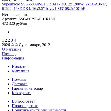
Supermicro SSG-6039P-E1CR16H - 3U, 2x1200W, 2xLGA3647,
iC622, 16xDDR4, 16x3.5" bays, LSI3108,2x10GbE
Нет в наличии
Артикул: SSG-6039P-E1CR16H
472 320
руб
/шт
1
2
2
3
4
2026 © © Супермикро, 2012
О магазине
Помощь
Информация
Новости
Магазины
Помощь
Доставка
Гарантия на товар
Как купить
Вопрос-ответ
Производители
Политика конфиденциальности