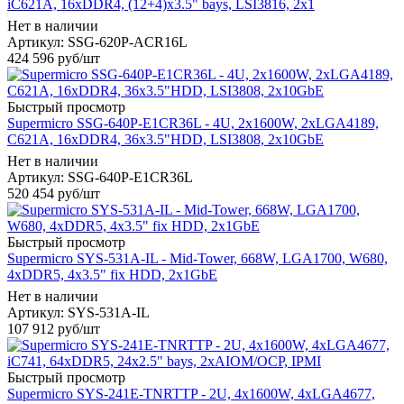
iC621A, 16xDDR4, (12+4)x3.5" bays, LSI3816, 2x1
Нет в наличии
Артикул: SSG-620P-ACR16L
424 596
руб
/шт
Быстрый просмотр
Supermicro SSG-640P-E1CR36L - 4U, 2x1600W, 2xLGA4189,
C621A, 16xDDR4, 36x3.5"HDD, LSI3808, 2x10GbE
Нет в наличии
Артикул: SSG-640P-E1CR36L
520 454
руб
/шт
Быстрый просмотр
Supermicro SYS-531A-IL - Mid-Tower, 668W, LGA1700, W680,
4xDDR5, 4x3.5" fix HDD, 2x1GbE
Нет в наличии
Артикул: SYS-531A-IL
107 912
руб
/шт
Быстрый просмотр
Supermicro SYS-241E-TNRTTP - 2U, 4x1600W, 4xLGA4677,