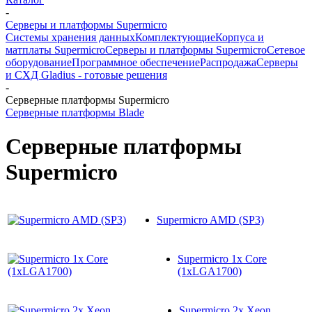
-
Серверы и платформы Supermicro
Системы хранения данных
Комплектующие
Корпуса и
матплаты Supermicro
Серверы и платформы Supermicro
Сетевое
оборудование
Программное обеспечение
Распродажа
Серверы
и СХД Gladius - готовые решения
-
Серверные платформы Supermicro
Серверные платформы Blade
Серверные платформы
Supermicro
Supermicro AMD (SP3)
Supermicro 1x Core
(1xLGA1700)
Supermicro 2x Xeon