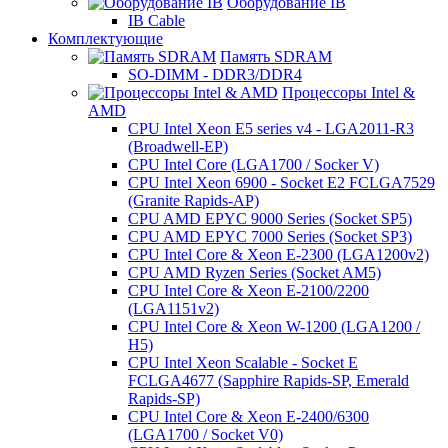
Оборудование IB
IB Cable
Комплектующие
Память SDRAM
SO-DIMM - DDR3/DDR4
Процессоры Intel &
AMD
CPU Intel Xeon E5 series v4 - LGA2011-R3
(Broadwell-EP)
CPU Intel Core (LGA1700 / Socker V)
CPU Intel Xeon 6900 - Socket E2 FCLGA7529
(Granite Rapids-AP)
CPU AMD EPYC 9000 Series (Socket SP5)
CPU AMD EPYC 7000 Series (Socket SP3)
CPU Intel Core & Xeon E-2300 (LGA1200v2)
CPU AMD Ryzen Series (Socket AM5)
CPU Intel Core & Xeon E-2100/2200
(LGA1151v2)
CPU Intel Core & Xeon W-1200 (LGA1200 /
H5)
CPU Intel Xeon Scalable - Socket E
FCLGA4677 (Sapphire Rapids-SP, Emerald
Rapids-SP)
CPU Intel Core & Xeon E-2400/6300
(LGA1700 / Socket V0)