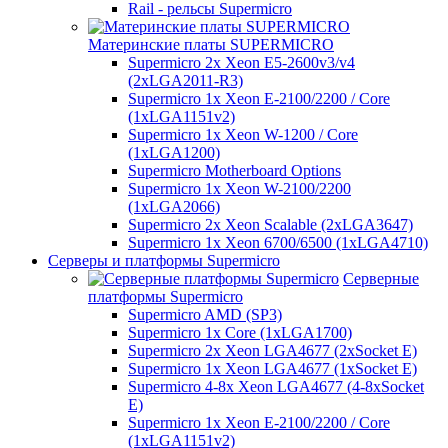
Rail - рельсы Supermicro
Материнские платы SUPERMICRO
Supermicro 2x Xeon E5-2600v3/v4
(2xLGA2011-R3)
Supermicro 1x Xeon E-2100/2200 / Core
(1xLGA1151v2)
Supermicro 1x Xeon W-1200 / Core
(1xLGA1200)
Supermicro Motherboard Options
Supermicro 1x Xeon W-2100/2200
(1xLGA2066)
Supermicro 2x Xeon Scalable (2xLGA3647)
Supermicro 1x Xeon 6700/6500 (1xLGA4710)
Серверы и платформы Supermicro
Серверные
платформы Supermicro
Supermicro AMD (SP3)
Supermicro 1x Core (1xLGA1700)
Supermicro 2x Xeon LGA4677 (2xSocket E)
Supermicro 1x Xeon LGA4677 (1xSocket E)
Supermicro 4-8x Xeon LGA4677 (4-8xSocket
E)
Supermicro 1x Xeon E-2100/2200 / Core
(1xLGA1151v2)