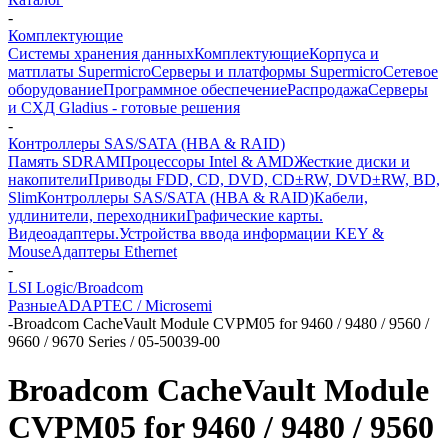
-
Комплектующие
Системы хранения данных
Комплектующие
Корпуса и
матплаты Supermicro
Серверы и платформы Supermicro
Сетевое
оборудование
Программное обеспечение
Распродажа
Серверы
и СХД Gladius - готовые решения
-
Контроллеры SAS/SATA (HBA & RAID)
Память SDRAM
Процессоры Intel & AMD
Жесткие диски и
накопители
Приводы FDD, CD, DVD, CD±RW, DVD±RW, BD,
Slim
Контроллеры SAS/SATA (HBA & RAID)
Кабели,
удлинители, переходники
Графические карты.
Видеоадаптеры.
Устройства ввода информации KEY &
Mouse
Адаптеры Ethernet
-
LSI Logic/Broadcom
Разные
ADAPTEC / Microsemi
-
Broadcom CacheVault Module CVPM05 for 9460 / 9480 / 9560 /
9660 / 9670 Series / 05-50039-00
Broadcom CacheVault Module
CVPM05 for 9460 / 9480 / 9560