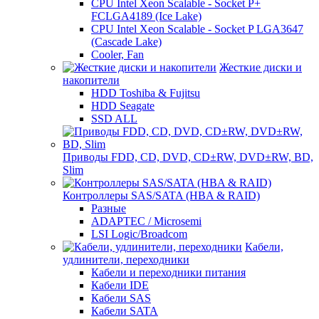
CPU Intel Xeon Scalable - Socket P+
FCLGA4189 (Ice Lake)
CPU Intel Xeon Scalable - Socket P LGA3647
(Cascade Lake)
Cooler, Fan
Жесткие диски и
накопители
HDD Toshiba & Fujitsu
HDD Seagate
SSD ALL
Приводы FDD, CD, DVD, CD±RW, DVD±RW, BD,
Slim
Контроллеры SAS/SATA (HBA & RAID)
Разные
ADAPTEC / Microsemi
LSI Logic/Broadcom
Кабели,
удлинители, переходники
Кабели и переходники питания
Кабели IDE
Кабели SAS
Кабели SATA