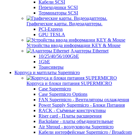
Кабели SCSI
Переходники SCSI
Терминаторы SCSI
Графические карты. Видеоадаптеры.
PCI-Express
GPU TESLA
Устройства ввода информации KEY & Mouse
Адаптеры Ethernet
10/25/40/56/100GbE
1GbE
Трансиверы
Корпуса и матплаты Supermicro
Корпуса и блоки питания SUPERMICRO
Case Supermicro
Case Supermicro Options
FAN Supermicro - Вентиляторы охлаждения
Power Supply Supermicro - Блоки Питания
RACK - Съёмные конструктивы
Riser card - Платы расширения
Backplane - платы объединительные
Air Shroud - воздуховоды Supermicro
Кабели интерфейсные Supermicro / Broadcom