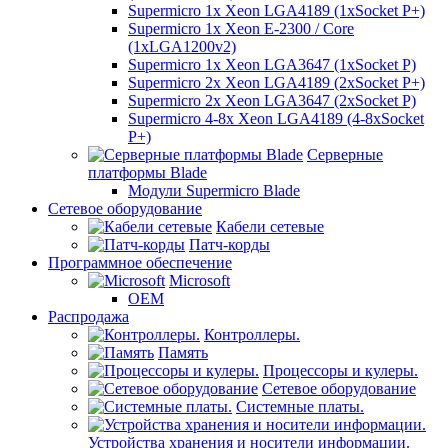
Supermicro 1x Xeon LGA4189 (1xSocket P+)
Supermicro 1x Xeon E-2300 / Core
(1xLGA1200v2)
Supermicro 1x Xeon LGA3647 (1xSocket P)
Supermicro 2x Xeon LGA4189 (2xSocket P+)
Supermicro 2x Xeon LGA3647 (2xSocket P)
Supermicro 4-8x Xeon LGA4189 (4-8xSocket
P+)
Серверные
платформы Blade
Модули Supermicro Blade
Сетевое оборудование
Кабели сетевые
Патч-корды
Программное обеспечение
Microsoft
OEM
Распродажа
Контроллеры.
Память
Процессоры и кулеры.
Сетевое оборудование
Системные платы.
Устройства хранения и носители информации.