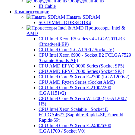
Оборудование IB
IB Cable
Комплектующие
Память SDRAM
SO-DIMM - DDR3/DDR4
Процессоры Intel &
AMD
CPU Intel Xeon E5 series v4 - LGA2011-R3
(Broadwell-EP)
CPU Intel Core (LGA1700 / Socker V)
CPU Intel Xeon 6900 - Socket E2 FCLGA7529
(Granite Rapids-AP)
CPU AMD EPYC 9000 Series (Socket SP5)
CPU AMD EPYC 7000 Series (Socket SP3)
CPU Intel Core & Xeon E-2300 (LGA1200v2)
CPU AMD Ryzen Series (Socket AM5)
CPU Intel Core & Xeon E-2100/2200
(LGA1151v2)
CPU Intel Core & Xeon W-1200 (LGA1200 /
H5)
CPU Intel Xeon Scalable - Socket E
FCLGA4677 (Sapphire Rapids-SP, Emerald
Rapids-SP)
CPU Intel Core & Xeon E-2400/6300
(LGA1700 / Socket V0)