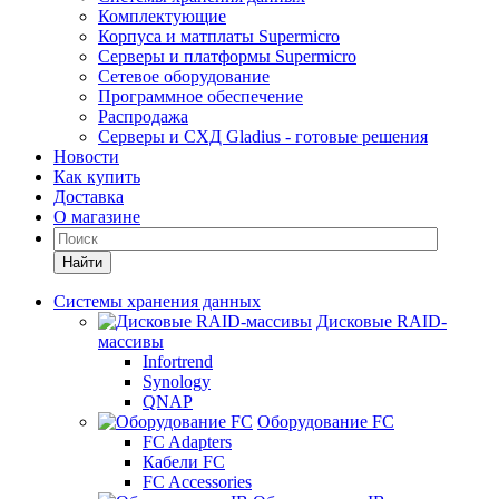
Комплектующие
Корпуса и матплаты Supermicro
Серверы и платформы Supermicro
Сетевое оборудование
Программное обеспечение
Распродажа
Серверы и СХД Gladius - готовые решения
Новости
Как купить
Доставка
О магазине
Найти
Системы хранения данных
Дисковые RAID-
массивы
Infortrend
Synology
QNAP
Оборудование FC
FC Adapters
Кабели FC
FC Accessories