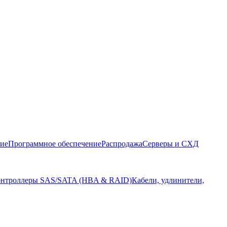
ние
Программное обеспечение
Распродажа
Серверы и СХД
нтроллеры SAS/SATA (HBA & RAID)
Кабели, удлинители,