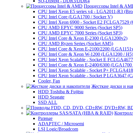
SO-DIMM - DDR3/DDR4
Процессоры Intel & A
CPU Intel Xeon E5 series v4 - LGA2011-R3 (Bro
CPU Intel Core (LGA1700 / Socker V)
CPU Intel Xeon 6900 - Socket E2 FCLGA7529 (G
CPU AMD EPYC 9000 Series (Socket SP5)
CPU AMD EPYC 7000 Series (Socket SP3)
CPU Intel Core & Xeon E-2300 (LGA1200v2)
CPU AMD Ryzen Series (Socket AM5)
CPU Intel Core & Xeon E-2100/2200 (LGA1151
CPU Intel Core & Xeon W-1200 (LGA1200 / H5
CPU Intel Xeon Scalable - Socket E FCLGA4677 
CPU Intel Core & Xeon E-2400/6300 (LGA1700 /
CPU Intel Xeon Scalable - Socket P+ FCLGA4189
CPU Intel Xeon Scalable - Socket P LGA3647 (C
Cooler, Fan
Жесткие диски и на
HDD Toshiba & Fujitsu
HDD Seagate
SSD ALL
Контрол
Разные
ADAPTEC / Microsemi
LSI Logic/Broadcom