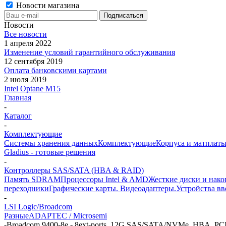
Новости магазина
Новости
Все новости
1 апреля 2022
Изменение условий гарантийного обслуживания
12 сентября 2019
Оплата банковскими картами
2 июля 2019
Intel Optane M15
Главная
-
Каталог
-
Комплектующие
Системы хранения данных
Комплектующие
Корпуса и матплаты
Gladius - готовые решения
-
Контроллеры SAS/SATA (HBA & RAID)
Память SDRAM
Процессоры Intel & AMD
Жесткие диски и нако
переходники
Графические карты. Видеоадаптеры.
Устройства в
-
LSI Logic/Broadcom
Разные
ADAPTEC / Microsemi
-
Broadcom 9400-8e - 8ext-ports, 12G SAS/SATA/NVMe, HBA, PCI-