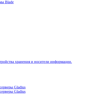
мы Blade
тройства хранения и носители информации.
серверы Gladius
серверы Gladius