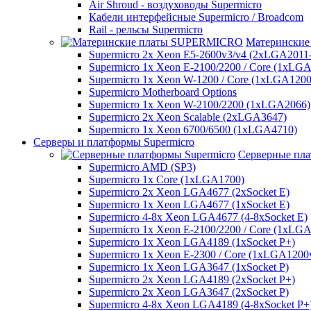
Air Shroud - воздуховоды Supermicro
Кабели интерфейсные Supermicro / Broadcom
Rail - рельсы Supermicro
Матерински
Supermicro 2x Xeon E5-2600v3/v4 (2xLGA2011
Supermicro 1x Xeon E-2100/2200 / Core (1xLG
Supermicro 1x Xeon W-1200 / Core (1xLGA1200
Supermicro Motherboard Options
Supermicro 1x Xeon W-2100/2200 (1xLGA2066)
Supermicro 2x Xeon Scalable (2xLGA3647)
Supermicro 1x Xeon 6700/6500 (1xLGA4710)
Серверы и платформы Supermicro
Серверные пла
Supermicro AMD (SP3)
Supermicro 1x Core (1xLGA1700)
Supermicro 2x Xeon LGA4677 (2xSocket E)
Supermicro 1x Xeon LGA4677 (1xSocket E)
Supermicro 4-8x Xeon LGA4677 (4-8xSocket E)
Supermicro 1x Xeon E-2100/2200 / Core (1xLG
Supermicro 1x Xeon LGA4189 (1xSocket P+)
Supermicro 1x Xeon E-2300 / Core (1xLGA1200
Supermicro 1x Xeon LGA3647 (1xSocket P)
Supermicro 2x Xeon LGA4189 (2xSocket P+)
Supermicro 2x Xeon LGA3647 (2xSocket P)
Supermicro 4-8x Xeon LGA4189 (4-8xSocket P+