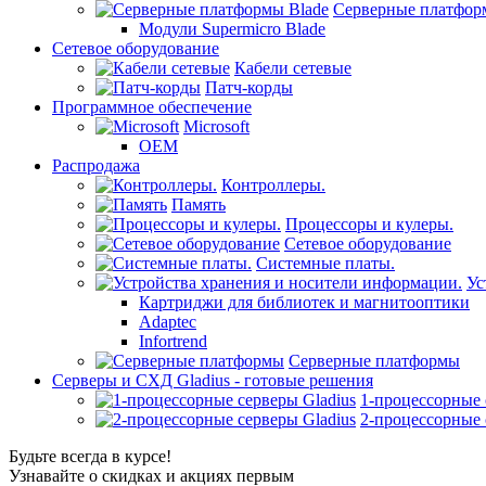
Серверные платфор
Модули Supermicro Blade
Сетевое оборудование
Кабели сетевые
Патч-корды
Программное обеспечение
Microsoft
OEM
Распродажа
Контроллеры.
Память
Процессоры и кулеры.
Сетевое оборудование
Системные платы.
Ус
Картриджи для библиотек и магнитооптики
Adaptec
Infortrend
Серверные платформы
Серверы и СХД Gladius - готовые решения
1-процессорные 
2-процессорные 
Будьте всегда в курсе!
Узнавайте о скидках и акциях первым