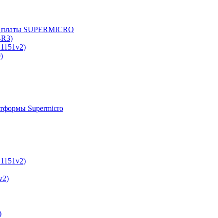
е платы SUPERMICRO
-R3)
A1151v2)
)
тформы Supermicro
A1151v2)
v2)
)