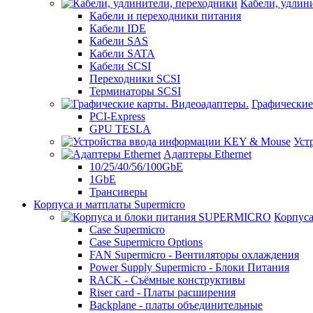
Кабели, удлин
Кабели и переходники питания
Кабели IDE
Кабели SAS
Кабели SATA
Кабели SCSI
Переходники SCSI
Терминаторы SCSI
Графические
PCI-Express
GPU TESLA
Уст
Адаптеры Ethernet
10/25/40/56/100GbE
1GbE
Трансиверы
Корпуса и матплаты Supermicro
Корпус
Case Supermicro
Case Supermicro Options
FAN Supermicro - Вентиляторы охлаждения
Power Supply Supermicro - Блоки Питания
RACK - Съёмные конструктивы
Riser card - Платы расширения
Backplane - платы объединительные