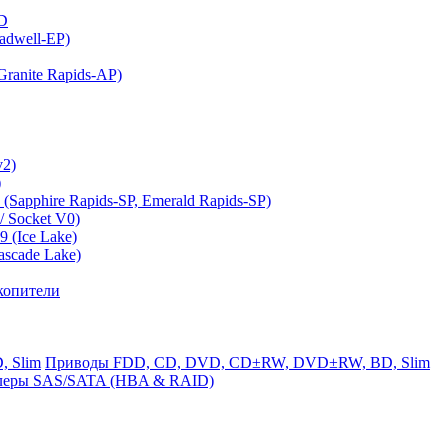
MD
adwell-EP)
ranite Rapids-AP)
v2)
)
(Sapphire Rapids-SP, Emerald Rapids-SP)
 Socket V0)
 (Ice Lake)
ascade Lake)
копители
Приводы FDD, CD, DVD, CD±RW, DVD±RW, BD, Slim
леры SAS/SATA (HBA & RAID)