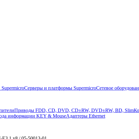
 Supermicro
Серверы и платформы Supermicro
Сетевое оборудова
пители
Приводы FDD, CD, DVD, CD±RW, DVD±RW, BD, Slim
Ко
вода информации KEY & Mouse
Адаптеры Ethernet
E3.1 x8 / 05-50013-01