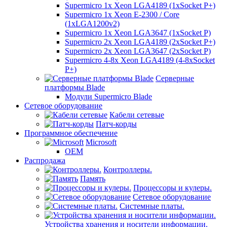
Supermicro 1x Xeon LGA4189 (1xSocket P+)
Supermicro 1x Xeon E-2300 / Core
(1xLGA1200v2)
Supermicro 1x Xeon LGA3647 (1xSocket P)
Supermicro 2x Xeon LGA4189 (2xSocket P+)
Supermicro 2x Xeon LGA3647 (2xSocket P)
Supermicro 4-8x Xeon LGA4189 (4-8xSocket
P+)
Серверные
платформы Blade
Модули Supermicro Blade
Сетевое оборудование
Кабели сетевые
Патч-корды
Программное обеспечение
Microsoft
OEM
Распродажа
Контроллеры.
Память
Процессоры и кулеры.
Сетевое оборудование
Системные платы.
Устройства хранения и носители информации.