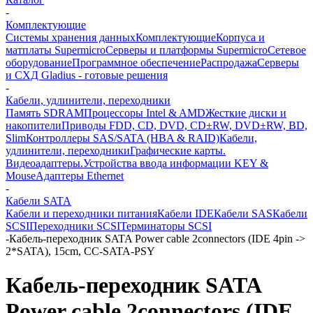
-
Комплектующие
Системы хранения данных
Комплектующие
Корпуса и
матплаты Supermicro
Серверы и платформы Supermicro
Сетевое
оборудование
Программное обеспечение
Распродажа
Серверы
и СХД Gladius - готовые решения
-
Кабели, удлинители, переходники
Память SDRAM
Процессоры Intel & AMD
Жесткие диски и
накопители
Приводы FDD, CD, DVD, CD±RW, DVD±RW, BD,
Slim
Контроллеры SAS/SATA (HBA & RAID)
Кабели,
удлинители, переходники
Графические карты.
Видеоадаптеры.
Устройства ввода информации KEY &
Mouse
Адаптеры Ethernet
-
Кабели SATA
Кабели и переходники питания
Кабели IDE
Кабели SAS
Кабели
SCSI
Переходники SCSI
Терминаторы SCSI
-
Кабель-переходник SATA Power cable 2connectors (IDE 4pin ->
2*SATA), 15cm, CC-SATA-PSY
Кабель-переходник SATA
Power cable 2connectors (IDE