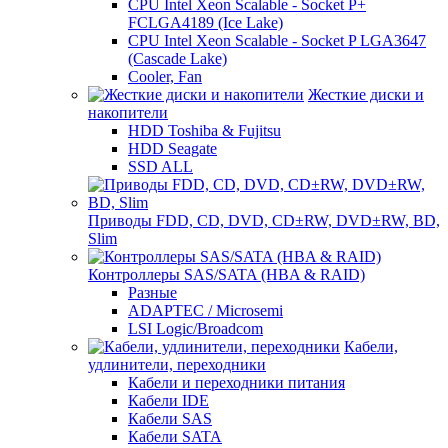
CPU Intel Xeon Scalable - Socket P+
FCLGA4189 (Ice Lake)
CPU Intel Xeon Scalable - Socket P LGA3647
(Cascade Lake)
Cooler, Fan
Жесткие диски и
накопители
HDD Toshiba & Fujitsu
HDD Seagate
SSD ALL
Приводы FDD, CD, DVD, CD±RW, DVD±RW, BD,
Slim
Контроллеры SAS/SATA (HBA & RAID)
Разные
ADAPTEC / Microsemi
LSI Logic/Broadcom
Кабели,
удлинители, переходники
Кабели и переходники питания
Кабели IDE
Кабели SAS
Кабели SATA