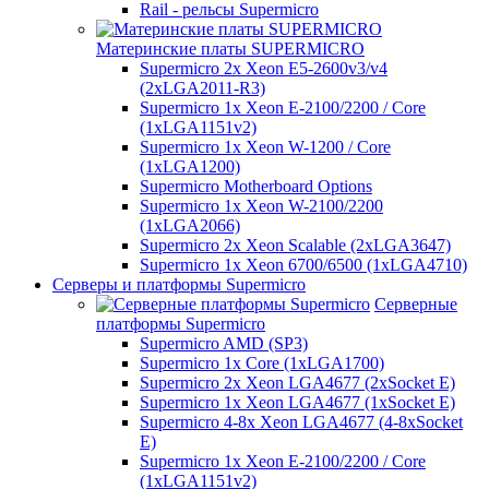
Rail - рельсы Supermicro
Материнские платы SUPERMICRO
Supermicro 2x Xeon E5-2600v3/v4
(2xLGA2011-R3)
Supermicro 1x Xeon E-2100/2200 / Core
(1xLGA1151v2)
Supermicro 1x Xeon W-1200 / Core
(1xLGA1200)
Supermicro Motherboard Options
Supermicro 1x Xeon W-2100/2200
(1xLGA2066)
Supermicro 2x Xeon Scalable (2xLGA3647)
Supermicro 1x Xeon 6700/6500 (1xLGA4710)
Серверы и платформы Supermicro
Серверные
платформы Supermicro
Supermicro AMD (SP3)
Supermicro 1x Core (1xLGA1700)
Supermicro 2x Xeon LGA4677 (2xSocket E)
Supermicro 1x Xeon LGA4677 (1xSocket E)
Supermicro 4-8x Xeon LGA4677 (4-8xSocket
E)
Supermicro 1x Xeon E-2100/2200 / Core
(1xLGA1151v2)