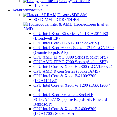
Оборудование IB
IB Cable
Комплектующие
Память SDRAM
SO-DIMM - DDR3/DDR4
Процессоры Intel &
AMD
CPU Intel Xeon E5 series v4 - LGA2011-R3
(Broadwell-EP)
CPU Intel Core (LGA1700 / Socker V)
CPU Intel Xeon 6900 - Socket E2 FCLGA7529
(Granite Rapids-AP)
CPU AMD EPYC 9000 Series (Socket SP5)
CPU AMD EPYC 7000 Series (Socket SP3)
CPU Intel Core & Xeon E-2300 (LGA1200v2)
CPU AMD Ryzen Series (Socket AM5)
CPU Intel Core & Xeon E-2100/2200
(LGA1151v2)
CPU Intel Core & Xeon W-1200 (LGA1200 /
H5)
CPU Intel Xeon Scalable - Socket E
FCLGA4677 (Sapphire Rapids-SP, Emerald
Rapids-SP)
CPU Intel Core & Xeon E-2400/6300
(LGA1700 / Socket V0)