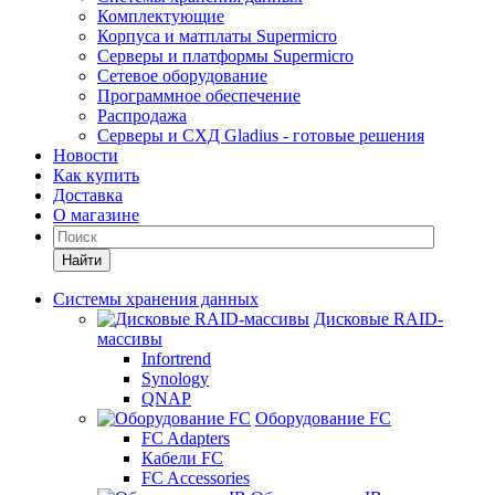
Комплектующие
Корпуса и матплаты Supermicro
Серверы и платформы Supermicro
Сетевое оборудование
Программное обеспечение
Распродажа
Серверы и СХД Gladius - готовые решения
Новости
Как купить
Доставка
О магазине
Найти
Системы хранения данных
Дисковые RAID-
массивы
Infortrend
Synology
QNAP
Оборудование FC
FC Adapters
Кабели FC
FC Accessories