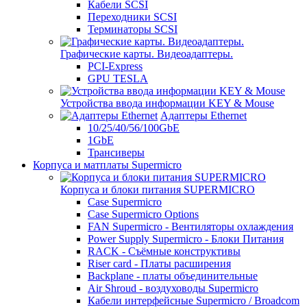
Кабели SCSI
Переходники SCSI
Терминаторы SCSI
Графические карты. Видеоадаптеры.
PCI-Express
GPU TESLA
Устройства ввода информации KEY & Mouse
Адаптеры Ethernet
10/25/40/56/100GbE
1GbE
Трансиверы
Корпуса и матплаты Supermicro
Корпуса и блоки питания SUPERMICRO
Case Supermicro
Case Supermicro Options
FAN Supermicro - Вентиляторы охлаждения
Power Supply Supermicro - Блоки Питания
RACK - Съёмные конструктивы
Riser card - Платы расширения
Backplane - платы объединительные
Air Shroud - воздуховоды Supermicro
Кабели интерфейсные Supermicro / Broadcom