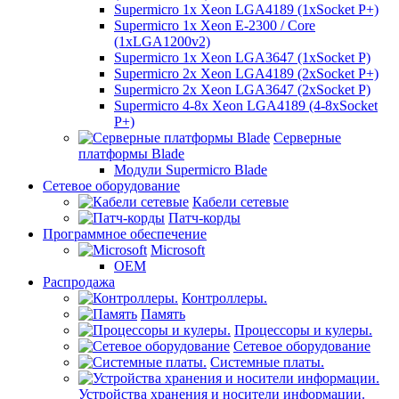
Supermicro 1x Xeon LGA4189 (1xSocket P+)
Supermicro 1x Xeon E-2300 / Core
(1xLGA1200v2)
Supermicro 1x Xeon LGA3647 (1xSocket P)
Supermicro 2x Xeon LGA4189 (2xSocket P+)
Supermicro 2x Xeon LGA3647 (2xSocket P)
Supermicro 4-8x Xeon LGA4189 (4-8xSocket
P+)
Серверные
платформы Blade
Модули Supermicro Blade
Сетевое оборудование
Кабели сетевые
Патч-корды
Программное обеспечение
Microsoft
OEM
Распродажа
Контроллеры.
Память
Процессоры и кулеры.
Сетевое оборудование
Системные платы.
Устройства хранения и носители информации.