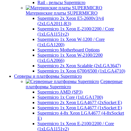
Rail - рельсы Supermicro
Материнские платы SUPERMICRO
Supermicro 2x Xeon E5-2600v3/v4
(2xLGA2011-R3)
Supermicro 1x Xeon E-2100/2200 / Core
(1xLGA1151v2)
Supermicro 1x Xeon W-1200 / Core
(1xLGA1200)
Supermicro Motherboard Options
Supermicro 1x Xeon W-2100/2200
(1xLGA2066)
Supermicro 2x Xeon Scalable (2xLGA3647)
Supermicro 1x Xeon 6700/6500 (1xLGA4710)
Серверы и платформы Supermicro
Серверные
платформы Supermicro
Supermicro AMD (SP3)
Supermicro 1x Core (1xLGA1700)
Supermicro 2x Xeon LGA4677 (2xSocket E)
Supermicro 1x Xeon LGA4677 (1xSocket E)
Supermicro 4-8x Xeon LGA4677 (4-8xSocket
E)
Supermicro 1x Xeon E-2100/2200 / Core
(1xLGA1151v2)