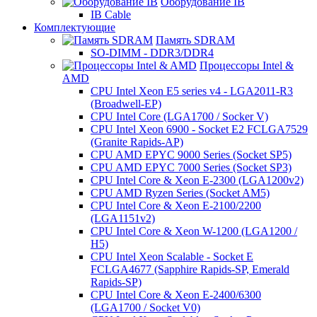
Оборудование IB
IB Cable
Комплектующие
Память SDRAM
SO-DIMM - DDR3/DDR4
Процессоры Intel &
AMD
CPU Intel Xeon E5 series v4 - LGA2011-R3
(Broadwell-EP)
CPU Intel Core (LGA1700 / Socker V)
CPU Intel Xeon 6900 - Socket E2 FCLGA7529
(Granite Rapids-AP)
CPU AMD EPYC 9000 Series (Socket SP5)
CPU AMD EPYC 7000 Series (Socket SP3)
CPU Intel Core & Xeon E-2300 (LGA1200v2)
CPU AMD Ryzen Series (Socket AM5)
CPU Intel Core & Xeon E-2100/2200
(LGA1151v2)
CPU Intel Core & Xeon W-1200 (LGA1200 /
H5)
CPU Intel Xeon Scalable - Socket E
FCLGA4677 (Sapphire Rapids-SP, Emerald
Rapids-SP)
CPU Intel Core & Xeon E-2400/6300
(LGA1700 / Socket V0)