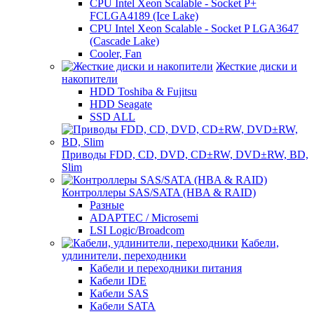
CPU Intel Xeon Scalable - Socket P+
FCLGA4189 (Ice Lake)
CPU Intel Xeon Scalable - Socket P LGA3647
(Cascade Lake)
Cooler, Fan
Жесткие диски и
накопители
HDD Toshiba & Fujitsu
HDD Seagate
SSD ALL
Приводы FDD, CD, DVD, CD±RW, DVD±RW, BD,
Slim
Контроллеры SAS/SATA (HBA & RAID)
Разные
ADAPTEC / Microsemi
LSI Logic/Broadcom
Кабели,
удлинители, переходники
Кабели и переходники питания
Кабели IDE
Кабели SAS
Кабели SATA