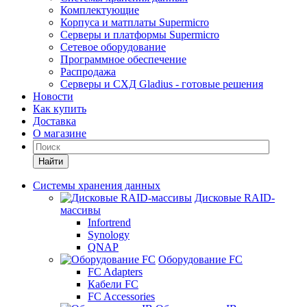
Комплектующие
Корпуса и матплаты Supermicro
Серверы и платформы Supermicro
Сетевое оборудование
Программное обеспечение
Распродажа
Серверы и СХД Gladius - готовые решения
Новости
Как купить
Доставка
О магазине
Найти
Системы хранения данных
Дисковые RAID-
массивы
Infortrend
Synology
QNAP
Оборудование FC
FC Adapters
Кабели FC
FC Accessories