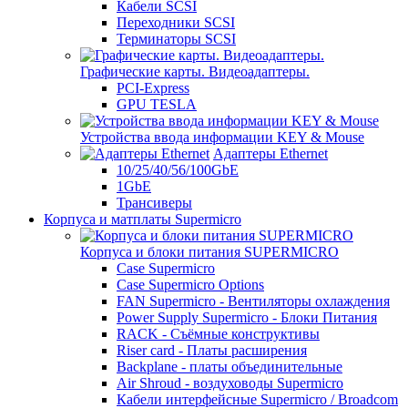
Кабели SCSI
Переходники SCSI
Терминаторы SCSI
Графические карты. Видеоадаптеры.
PCI-Express
GPU TESLA
Устройства ввода информации KEY & Mouse
Адаптеры Ethernet
10/25/40/56/100GbE
1GbE
Трансиверы
Корпуса и матплаты Supermicro
Корпуса и блоки питания SUPERMICRO
Case Supermicro
Case Supermicro Options
FAN Supermicro - Вентиляторы охлаждения
Power Supply Supermicro - Блоки Питания
RACK - Съёмные конструктивы
Riser card - Платы расширения
Backplane - платы объединительные
Air Shroud - воздуховоды Supermicro
Кабели интерфейсные Supermicro / Broadcom