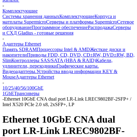
-
Комплектующие
Системы хранения данных
Комплектующие
Корпуса и
матплаты Supermicro
Серверы и платформы Supermicro
Сетевое
оборудование
Программное обеспечение
Распродажа
Серверы
и СХД Gladius - готовые решения
-
Адаптеры Ethernet
Память SDRAM
Процессоры Intel & AMD
Жесткие диски и
накопители
Приводы FDD, CD, DVD, CD±RW, DVD±RW, BD,
Slim
Контроллеры SAS/SATA (HBA & RAID)
Кабели,
удлинители, переходники
Графические карты.
Видеоадаптеры.
Устройства ввода информации KEY &
Mouse
Адаптеры Ethernet
-
10/25/40/56/100GbE
1GbE
Трансиверы
-
Ethernet 10GbE CNA dual port LR-Link LREC9802BF-2SFP+ /
Intel X520 PCIe 2.0 x8, 2xSFP+, LP
Ethernet 10GbE CNA dual
port LR-Link LREC9802BF-