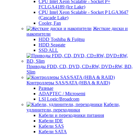
CPU Intel Xeon Scalable - Socket P+
FCLGA4189 (Ice Lake)
CPU Intel Xeon Scalable - Socket P LGA3647
(Cascade Lake)
Cooler, Fan
Жесткие диски и
накопители
HDD Toshiba & Fujitsu
HDD Seagate
SSD ALL
Приводы FDD, CD, DVD, CD±RW, DVD±RW, BD,
Slim
Контроллеры SAS/SATA (HBA & RAID)
Разные
ADAPTEC / Microsemi
LSI Logic/Broadcom
Кабели,
удлинители, переходники
Кабели и переходники питания
Кабели IDE
Кабели SAS
Кабели SATA