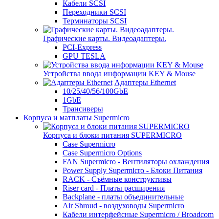
Кабели SCSI
Переходники SCSI
Терминаторы SCSI
Графические карты. Видеоадаптеры.
PCI-Express
GPU TESLA
Устройства ввода информации KEY & Mouse
Адаптеры Ethernet
10/25/40/56/100GbE
1GbE
Трансиверы
Корпуса и матплаты Supermicro
Корпуса и блоки питания SUPERMICRO
Case Supermicro
Case Supermicro Options
FAN Supermicro - Вентиляторы охлаждения
Power Supply Supermicro - Блоки Питания
RACK - Съёмные конструктивы
Riser card - Платы расширения
Backplane - платы объединительные
Air Shroud - воздуховоды Supermicro
Кабели интерфейсные Supermicro / Broadcom