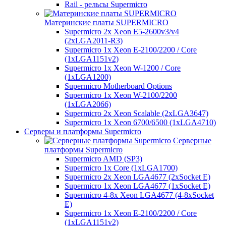
Rail - рельсы Supermicro
Материнские платы SUPERMICRO
Supermicro 2x Xeon E5-2600v3/v4
(2xLGA2011-R3)
Supermicro 1x Xeon E-2100/2200 / Core
(1xLGA1151v2)
Supermicro 1x Xeon W-1200 / Core
(1xLGA1200)
Supermicro Motherboard Options
Supermicro 1x Xeon W-2100/2200
(1xLGA2066)
Supermicro 2x Xeon Scalable (2xLGA3647)
Supermicro 1x Xeon 6700/6500 (1xLGA4710)
Серверы и платформы Supermicro
Серверные
платформы Supermicro
Supermicro AMD (SP3)
Supermicro 1x Core (1xLGA1700)
Supermicro 2x Xeon LGA4677 (2xSocket E)
Supermicro 1x Xeon LGA4677 (1xSocket E)
Supermicro 4-8x Xeon LGA4677 (4-8xSocket
E)
Supermicro 1x Xeon E-2100/2200 / Core
(1xLGA1151v2)