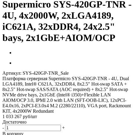
Supermicro SYS-420GP-TNR -
4U, 4x2000W, 2xLGA4189,
iC621A, 32xDDR4, 24x2.5"
bays, 2x1GbE+AIOM/OCP
Артикул:
SYS-420GP-TNR_Sale
Платформа серверная Supermicro SYS-420GP-TNR - 4U, Dual
LGA4189, Intel® C621A, 32xDDR4, 8x2.5" Hot-swap SATA +
8x2.5" Hot-swap SAS/SATA (AOC required) + 8x2.5" Hot-swap
NVMe drive bays, 2x1GbE (Intel® i350)+Flexible LAN
AIOM/OCP 3.0, IPMI 2.0 with LAN (SFT-OOB-LIC), 12xPCI-
E4.0x16, 2xPCI-E3.0x4 M.2 (2280/22110), VGA port, Rackmount
KIT, 4x2000W Redundant
1 033 267
руб
/шт
Достаточно
-
+
В корзину