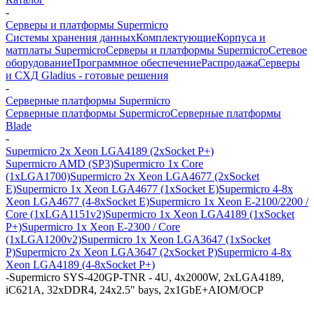
-
Серверы и платформы Supermicro
Системы хранения данных
Комплектующие
Корпуса и
матплаты Supermicro
Серверы и платформы Supermicro
Сетевое
оборудование
Программное обеспечение
Распродажа
Серверы
и СХД Gladius - готовые решения
-
Серверные платформы Supermicro
Серверные платформы Supermicro
Серверные платформы
Blade
-
Supermicro 2x Xeon LGA4189 (2xSocket P+)
Supermicro AMD (SP3)
Supermicro 1x Core
(1xLGA1700)
Supermicro 2x Xeon LGA4677 (2xSocket
E)
Supermicro 1x Xeon LGA4677 (1xSocket E)
Supermicro 4-8x
Xeon LGA4677 (4-8xSocket E)
Supermicro 1x Xeon E-2100/2200 /
Core (1xLGA1151v2)
Supermicro 1x Xeon LGA4189 (1xSocket
P+)
Supermicro 1x Xeon E-2300 / Core
(1xLGA1200v2)
Supermicro 1x Xeon LGA3647 (1xSocket
P)
Supermicro 2x Xeon LGA3647 (2xSocket P)
Supermicro 4-8x
Xeon LGA4189 (4-8xSocket P+)
-
Supermicro SYS-420GP-TNR - 4U, 4x2000W, 2xLGA4189,
iC621A, 32xDDR4, 24x2.5" bays, 2x1GbE+AIOM/OCP