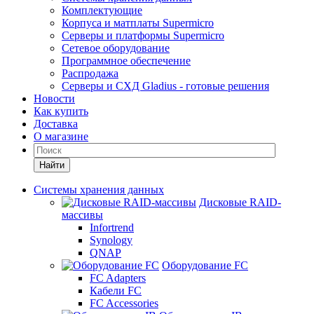
Комплектующие
Корпуса и матплаты Supermicro
Серверы и платформы Supermicro
Сетевое оборудование
Программное обеспечение
Распродажа
Серверы и СХД Gladius - готовые решения
Новости
Как купить
Доставка
О магазине
Найти
Системы хранения данных
Дисковые RAID-
массивы
Infortrend
Synology
QNAP
Оборудование FC
FC Adapters
Кабели FC
FC Accessories