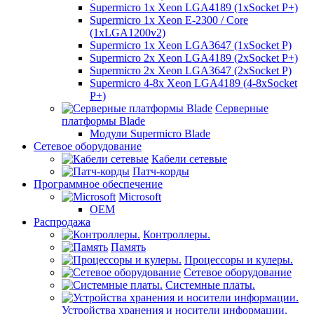
Supermicro 1x Xeon LGA4189 (1xSocket P+)
Supermicro 1x Xeon E-2300 / Core
(1xLGA1200v2)
Supermicro 1x Xeon LGA3647 (1xSocket P)
Supermicro 2x Xeon LGA4189 (2xSocket P+)
Supermicro 2x Xeon LGA3647 (2xSocket P)
Supermicro 4-8x Xeon LGA4189 (4-8xSocket
P+)
Серверные
платформы Blade
Модули Supermicro Blade
Сетевое оборудование
Кабели сетевые
Патч-корды
Программное обеспечение
Microsoft
OEM
Распродажа
Контроллеры.
Память
Процессоры и кулеры.
Сетевое оборудование
Системные платы.
Устройства хранения и носители информации.