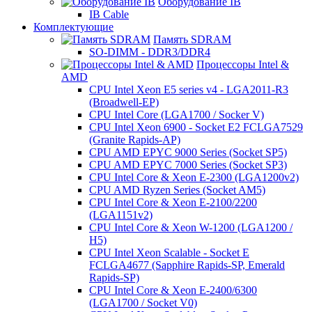
Оборудование IB
IB Cable
Комплектующие
Память SDRAM
SO-DIMM - DDR3/DDR4
Процессоры Intel &
AMD
CPU Intel Xeon E5 series v4 - LGA2011-R3
(Broadwell-EP)
CPU Intel Core (LGA1700 / Socker V)
CPU Intel Xeon 6900 - Socket E2 FCLGA7529
(Granite Rapids-AP)
CPU AMD EPYC 9000 Series (Socket SP5)
CPU AMD EPYC 7000 Series (Socket SP3)
CPU Intel Core & Xeon E-2300 (LGA1200v2)
CPU AMD Ryzen Series (Socket AM5)
CPU Intel Core & Xeon E-2100/2200
(LGA1151v2)
CPU Intel Core & Xeon W-1200 (LGA1200 /
H5)
CPU Intel Xeon Scalable - Socket E
FCLGA4677 (Sapphire Rapids-SP, Emerald
Rapids-SP)
CPU Intel Core & Xeon E-2400/6300
(LGA1700 / Socket V0)