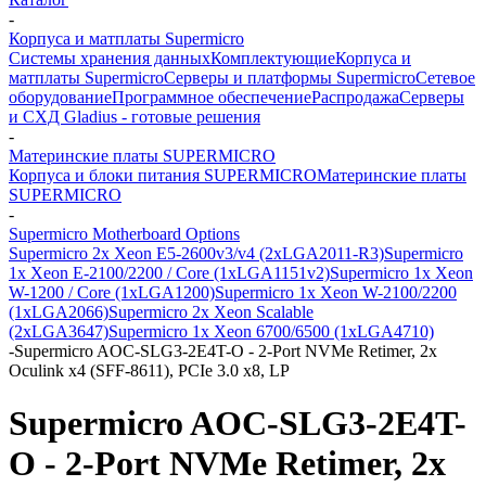
-
Корпуса и матплаты Supermicro
Системы хранения данных
Комплектующие
Корпуса и
матплаты Supermicro
Серверы и платформы Supermicro
Сетевое
оборудование
Программное обеспечение
Распродажа
Серверы
и СХД Gladius - готовые решения
-
Материнские платы SUPERMICRO
Корпуса и блоки питания SUPERMICRO
Материнские платы
SUPERMICRO
-
Supermicro Motherboard Options
Supermicro 2x Xeon E5-2600v3/v4 (2xLGA2011-R3)
Supermicro
1x Xeon E-2100/2200 / Core (1xLGA1151v2)
Supermicro 1x Xeon
W-1200 / Core (1xLGA1200)
Supermicro 1x Xeon W-2100/2200
(1xLGA2066)
Supermicro 2x Xeon Scalable
(2xLGA3647)
Supermicro 1x Xeon 6700/6500 (1xLGA4710)
-
Supermicro AOC-SLG3-2E4T-O - 2-Port NVMe Retimer, 2x
Oculink x4 (SFF-8611), PCIe 3.0 x8, LP
Supermicro AOC-SLG3-2E4T-
O - 2-Port NVMe Retimer, 2x