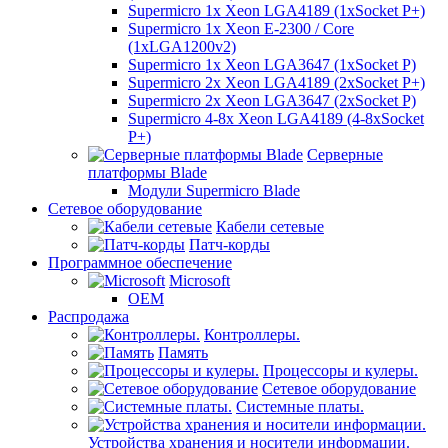
Supermicro 1x Xeon LGA4189 (1xSocket P+)
Supermicro 1x Xeon E-2300 / Core
(1xLGA1200v2)
Supermicro 1x Xeon LGA3647 (1xSocket P)
Supermicro 2x Xeon LGA4189 (2xSocket P+)
Supermicro 2x Xeon LGA3647 (2xSocket P)
Supermicro 4-8x Xeon LGA4189 (4-8xSocket
P+)
Серверные
платформы Blade
Модули Supermicro Blade
Сетевое оборудование
Кабели сетевые
Патч-корды
Программное обеспечение
Microsoft
OEM
Распродажа
Контроллеры.
Память
Процессоры и кулеры.
Сетевое оборудование
Системные платы.
Устройства хранения и носители информации.