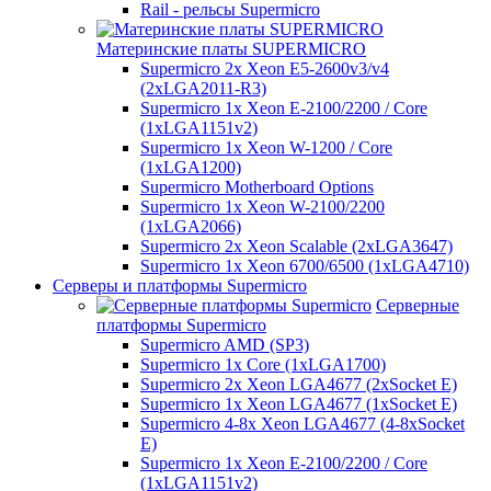
Rail - рельсы Supermicro
Материнские платы SUPERMICRO
Supermicro 2x Xeon E5-2600v3/v4
(2xLGA2011-R3)
Supermicro 1x Xeon E-2100/2200 / Core
(1xLGA1151v2)
Supermicro 1x Xeon W-1200 / Core
(1xLGA1200)
Supermicro Motherboard Options
Supermicro 1x Xeon W-2100/2200
(1xLGA2066)
Supermicro 2x Xeon Scalable (2xLGA3647)
Supermicro 1x Xeon 6700/6500 (1xLGA4710)
Серверы и платформы Supermicro
Серверные
платформы Supermicro
Supermicro AMD (SP3)
Supermicro 1x Core (1xLGA1700)
Supermicro 2x Xeon LGA4677 (2xSocket E)
Supermicro 1x Xeon LGA4677 (1xSocket E)
Supermicro 4-8x Xeon LGA4677 (4-8xSocket
E)
Supermicro 1x Xeon E-2100/2200 / Core
(1xLGA1151v2)