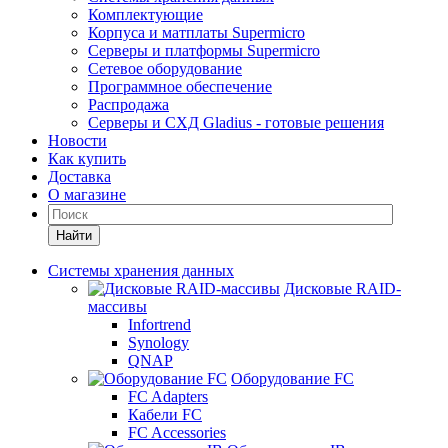
Комплектующие
Корпуса и матплаты Supermicro
Серверы и платформы Supermicro
Сетевое оборудование
Программное обеспечение
Распродажа
Серверы и СХД Gladius - готовые решения
Новости
Как купить
Доставка
О магазине
Найти
Системы хранения данных
Дисковые RAID-
массивы
Infortrend
Synology
QNAP
Оборудование FC
FC Adapters
Кабели FC
FC Accessories