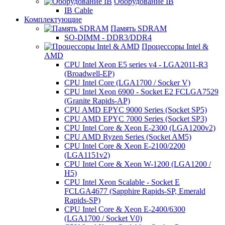
Оборудование IB
IB Cable
Комплектующие
Память SDRAM
SO-DIMM - DDR3/DDR4
Процессоры Intel &
AMD
CPU Intel Xeon E5 series v4 - LGA2011-R3
(Broadwell-EP)
CPU Intel Core (LGA1700 / Socker V)
CPU Intel Xeon 6900 - Socket E2 FCLGA7529
(Granite Rapids-AP)
CPU AMD EPYC 9000 Series (Socket SP5)
CPU AMD EPYC 7000 Series (Socket SP3)
CPU Intel Core & Xeon E-2300 (LGA1200v2)
CPU AMD Ryzen Series (Socket AM5)
CPU Intel Core & Xeon E-2100/2200
(LGA1151v2)
CPU Intel Core & Xeon W-1200 (LGA1200 /
H5)
CPU Intel Xeon Scalable - Socket E
FCLGA4677 (Sapphire Rapids-SP, Emerald
Rapids-SP)
CPU Intel Core & Xeon E-2400/6300
(LGA1700 / Socket V0)