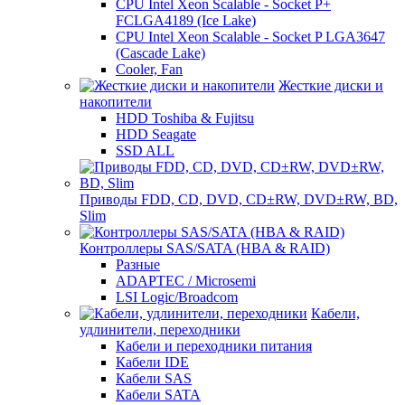
CPU Intel Xeon Scalable - Socket P+
FCLGA4189 (Ice Lake)
CPU Intel Xeon Scalable - Socket P LGA3647
(Cascade Lake)
Cooler, Fan
Жесткие диски и
накопители
HDD Toshiba & Fujitsu
HDD Seagate
SSD ALL
Приводы FDD, CD, DVD, CD±RW, DVD±RW, BD,
Slim
Контроллеры SAS/SATA (HBA & RAID)
Разные
ADAPTEC / Microsemi
LSI Logic/Broadcom
Кабели,
удлинители, переходники
Кабели и переходники питания
Кабели IDE
Кабели SAS
Кабели SATA