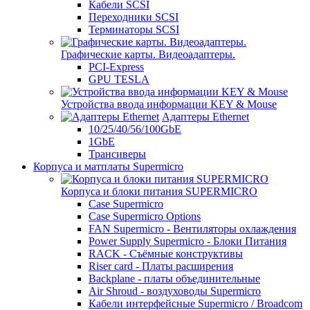
Кабели SCSI
Переходники SCSI
Терминаторы SCSI
Графические карты. Видеоадаптеры.
PCI-Express
GPU TESLA
Устройства ввода информации KEY & Mouse
Адаптеры Ethernet
10/25/40/56/100GbE
1GbE
Трансиверы
Корпуса и матплаты Supermicro
Корпуса и блоки питания SUPERMICRO
Case Supermicro
Case Supermicro Options
FAN Supermicro - Вентиляторы охлаждения
Power Supply Supermicro - Блоки Питания
RACK - Съёмные конструктивы
Riser card - Платы расширения
Backplane - платы объединительные
Air Shroud - воздуховоды Supermicro
Кабели интерфейсные Supermicro / Broadcom