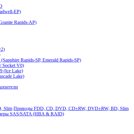
MD
adwell-EP)
ranite Rapids-AP)
v2)
)
(Sapphire Rapids-SP, Emerald Rapids-SP)
 Socket V0)
 (Ice Lake)
ascade Lake)
копители
Приводы FDD, CD, DVD, CD±RW, DVD±RW, BD, Slim
леры SAS/SATA (HBA & RAID)