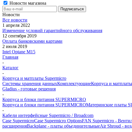
Новости магазина
Новости
Все новости
1 апреля 2022
Изменение условий гарантийного обслуживания
12 сентября 2019
Оплата банковскими картами
2 июля 2019
Intel Optane M15
Главная
-
Каталог
-
Корпуса и матплаты Supermicro
Системы хранения данных
Комплектующие
Корпуса и матплаты
Gladius - готовые решения
-
Корпуса и блоки питания SUPERMICRO
Корпуса и блоки питания SUPERMICRO
Материнские платы
-
Кабели интерфейсные Supermicro / Broadcom
Case Supermicro
Case Supermicro Options
FAN Supermicro - Венти
расширения
Backplane - платы объединительные
Air Shroud - во