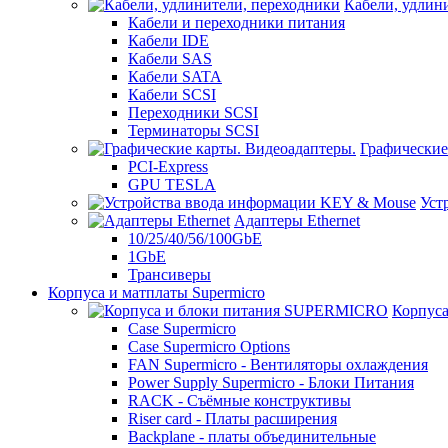
Кабели, удлин
Кабели и переходники питания
Кабели IDE
Кабели SAS
Кабели SATA
Кабели SCSI
Переходники SCSI
Терминаторы SCSI
Графические
PCI-Express
GPU TESLA
Уст
Адаптеры Ethernet
10/25/40/56/100GbE
1GbE
Трансиверы
Корпуса и матплаты Supermicro
Корпус
Case Supermicro
Case Supermicro Options
FAN Supermicro - Вентиляторы охлаждения
Power Supply Supermicro - Блоки Питания
RACK - Съёмные конструктивы
Riser card - Платы расширения
Backplane - платы объединительные