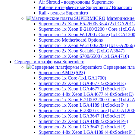
Air Shroud - воздуховоды Supermicro
Кабели интерфейсные Supermicro / Broadcom
Rail - рельсы Supermicro
Матерински
Supermicro 2x Xeon E5-2600v3/v4 (2xLGA2011
Supermicro 1x Xeon E-2100/2200 / Core (1xLG
Supermicro 1x Xeon W-1200 / Core (1xLGA1200
Supermicro Motherboard Options
Supermicro 1x Xeon W-2100/2200 (1xLGA2066)
Supermicro 2x Xeon Scalable (2xLGA3647)
Supermicro 1x Xeon 6700/6500 (1xLGA4710)
Серверы и платформы Supermicro
Серверные пла
Supermicro AMD (SP3)
Supermicro 1x Core (1xLGA1700)
Supermicro 2x Xeon LGA4677 (2xSocket E)
Supermicro 1x Xeon LGA4677 (1xSocket E)
Supermicro 4-8x Xeon LGA4677 (4-8xSocket E)
Supermicro 1x Xeon E-2100/2200 / Core (1xLG
Supermicro 1x Xeon LGA4189 (1xSocket P+)
Supermicro 1x Xeon E-2300 / Core (1xLGA1200
Supermicro 1x Xeon LGA3647 (1xSocket P)
Supermicro 2x Xeon LGA4189 (2xSocket P+)
Supermicro 2x Xeon LGA3647 (2xSocket P)
Supermicro 4-8x Xeon LGA4189 (4-8xSocket P+