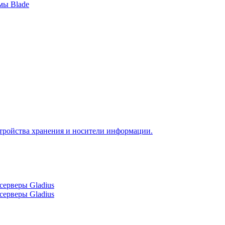
мы Blade
тройства хранения и носители информации.
серверы Gladius
серверы Gladius