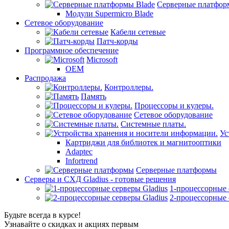
Серверные платфор
Модули Supermicro Blade
Сетевое оборудование
Кабели сетевые
Патч-корды
Программное обеспечение
Microsoft
OEM
Распродажа
Контроллеры.
Память
Процессоры и кулеры.
Сетевое оборудование
Системные платы.
Ус
Картриджи для библиотек и магнитооптики
Adaptec
Infortrend
Серверные платформы
Серверы и СХД Gladius - готовые решения
1-процессорные 
2-процессорные 
Будьте всегда в курсе!
Узнавайте о скидках и акциях первым