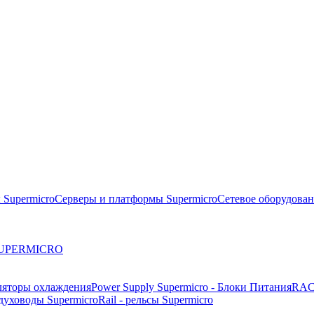
 Supermicro
Серверы и платформы Supermicro
Сетевое оборудова
 SUPERMICRO
ляторы охлаждения
Power Supply Supermicro - Блоки Питания
RAC
здуховоды Supermicro
Rail - рельсы Supermicro