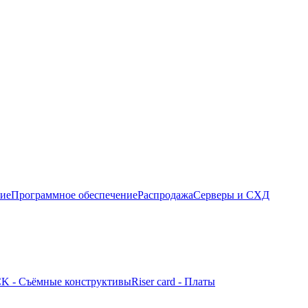
ние
Программное обеспечение
Распродажа
Серверы и СХД
K - Съёмные конструктивы
Riser card - Платы