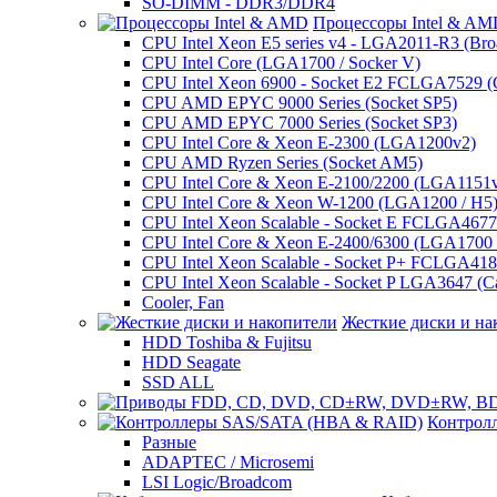
SO-DIMM - DDR3/DDR4
Процессоры Intel & A
CPU Intel Xeon E5 series v4 - LGA2011-R3 (Bro
CPU Intel Core (LGA1700 / Socker V)
CPU Intel Xeon 6900 - Socket E2 FCLGA7529 (G
CPU AMD EPYC 9000 Series (Socket SP5)
CPU AMD EPYC 7000 Series (Socket SP3)
CPU Intel Core & Xeon E-2300 (LGA1200v2)
CPU AMD Ryzen Series (Socket AM5)
CPU Intel Core & Xeon E-2100/2200 (LGA1151
CPU Intel Core & Xeon W-1200 (LGA1200 / H5
CPU Intel Xeon Scalable - Socket E FCLGA4677 
CPU Intel Core & Xeon E-2400/6300 (LGA1700 /
CPU Intel Xeon Scalable - Socket P+ FCLGA4189
CPU Intel Xeon Scalable - Socket P LGA3647 (C
Cooler, Fan
Жесткие диски и на
HDD Toshiba & Fujitsu
HDD Seagate
SSD ALL
Контрол
Разные
ADAPTEC / Microsemi
LSI Logic/Broadcom