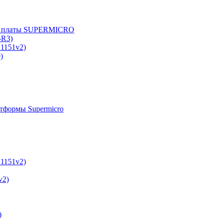
е платы SUPERMICRO
-R3)
A1151v2)
)
тформы Supermicro
A1151v2)
v2)
)