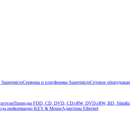
 Supermicro
Серверы и платформы Supermicro
Сетевое оборудова
пители
Приводы FDD, CD, DVD, CD±RW, DVD±RW, BD, Slim
Ко
вода информации KEY & Mouse
Адаптеры Ethernet