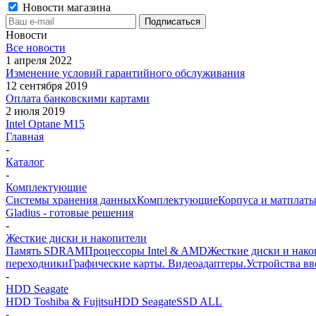
Новости магазина
Новости
Все новости
1 апреля 2022
Изменение условий гарантийного обслуживания
12 сентября 2019
Оплата банковскими картами
2 июля 2019
Intel Optane M15
Главная
-
Каталог
-
Комплектующие
Системы хранения данных
Комплектующие
Корпуса и матплаты
Gladius - готовые решения
-
Жесткие диски и накопители
Память SDRAM
Процессоры Intel & AMD
Жесткие диски и нако
переходники
Графические карты. Видеоадаптеры.
Устройства в
-
HDD Seagate
HDD Toshiba & Fujitsu
HDD Seagate
SSD ALL
-