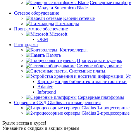
Серверные платфор
Модули Supermicro Blade
Сетевое оборудование
Кабели сетевые
Патч-корды
Программное обеспечение
Microsoft
OEM
Распродажа
Контроллеры.
Память
Процессоры и кулеры.
Сетевое оборудование
Системные платы.
Ус
Картриджи для библиотек и магнитооптики
Adaptec
Infortrend
Серверные платформы
Серверы и СХД Gladius - готовые решения
1-процессорные 
2-процессорные 
Будьте всегда в курсе!
Узнавайте о скидках и акциях первым