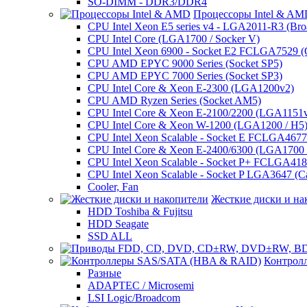
SO-DIMM - DDR3/DDR4
Процессоры Intel & A
CPU Intel Xeon E5 series v4 - LGA2011-R3 (Bro
CPU Intel Core (LGA1700 / Socker V)
CPU Intel Xeon 6900 - Socket E2 FCLGA7529 (G
CPU AMD EPYC 9000 Series (Socket SP5)
CPU AMD EPYC 7000 Series (Socket SP3)
CPU Intel Core & Xeon E-2300 (LGA1200v2)
CPU AMD Ryzen Series (Socket AM5)
CPU Intel Core & Xeon E-2100/2200 (LGA1151
CPU Intel Core & Xeon W-1200 (LGA1200 / H5
CPU Intel Xeon Scalable - Socket E FCLGA4677 
CPU Intel Core & Xeon E-2400/6300 (LGA1700 /
CPU Intel Xeon Scalable - Socket P+ FCLGA4189
CPU Intel Xeon Scalable - Socket P LGA3647 (C
Cooler, Fan
Жесткие диски и на
HDD Toshiba & Fujitsu
HDD Seagate
SSD ALL
Контрол
Разные
ADAPTEC / Microsemi
LSI Logic/Broadcom