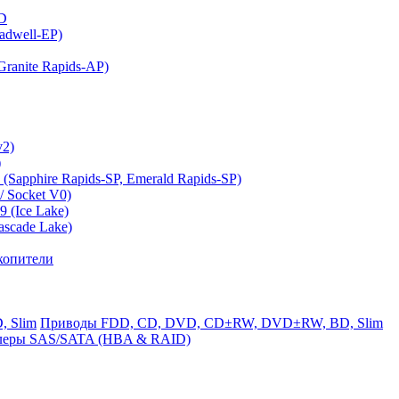
MD
adwell-EP)
ranite Rapids-AP)
v2)
)
(Sapphire Rapids-SP, Emerald Rapids-SP)
 Socket V0)
 (Ice Lake)
ascade Lake)
копители
Приводы FDD, CD, DVD, CD±RW, DVD±RW, BD, Slim
леры SAS/SATA (HBA & RAID)