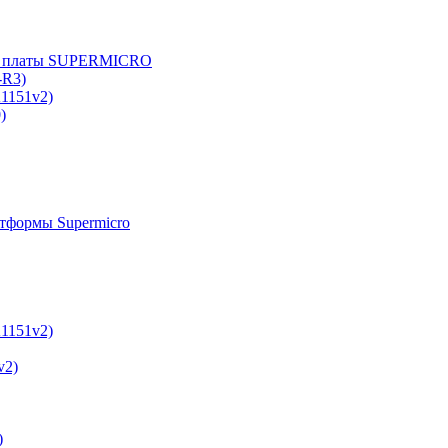
е платы SUPERMICRO
-R3)
A1151v2)
)
тформы Supermicro
A1151v2)
v2)
)