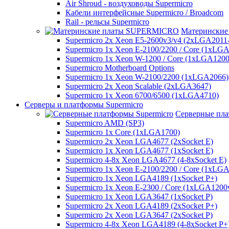
Air Shroud - воздуховоды Supermicro
Кабели интерфейсные Supermicro / Broadcom
Rail - рельсы Supermicro
Матерински
Supermicro 2x Xeon E5-2600v3/v4 (2xLGA2011
Supermicro 1x Xeon E-2100/2200 / Core (1xLG
Supermicro 1x Xeon W-1200 / Core (1xLGA1200
Supermicro Motherboard Options
Supermicro 1x Xeon W-2100/2200 (1xLGA2066)
Supermicro 2x Xeon Scalable (2xLGA3647)
Supermicro 1x Xeon 6700/6500 (1xLGA4710)
Серверы и платформы Supermicro
Серверные пла
Supermicro AMD (SP3)
Supermicro 1x Core (1xLGA1700)
Supermicro 2x Xeon LGA4677 (2xSocket E)
Supermicro 1x Xeon LGA4677 (1xSocket E)
Supermicro 4-8x Xeon LGA4677 (4-8xSocket E)
Supermicro 1x Xeon E-2100/2200 / Core (1xLG
Supermicro 1x Xeon LGA4189 (1xSocket P+)
Supermicro 1x Xeon E-2300 / Core (1xLGA1200
Supermicro 1x Xeon LGA3647 (1xSocket P)
Supermicro 2x Xeon LGA4189 (2xSocket P+)
Supermicro 2x Xeon LGA3647 (2xSocket P)
Supermicro 4-8x Xeon LGA4189 (4-8xSocket P+