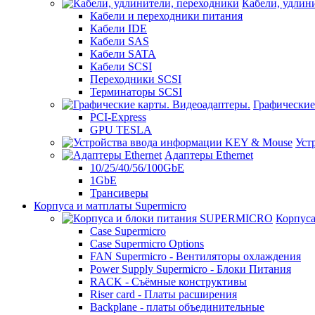
Кабели, удлин
Кабели и переходники питания
Кабели IDE
Кабели SAS
Кабели SATA
Кабели SCSI
Переходники SCSI
Терминаторы SCSI
Графические
PCI-Express
GPU TESLA
Уст
Адаптеры Ethernet
10/25/40/56/100GbE
1GbE
Трансиверы
Корпуса и матплаты Supermicro
Корпус
Case Supermicro
Case Supermicro Options
FAN Supermicro - Вентиляторы охлаждения
Power Supply Supermicro - Блоки Питания
RACK - Съёмные конструктивы
Riser card - Платы расширения
Backplane - платы объединительные