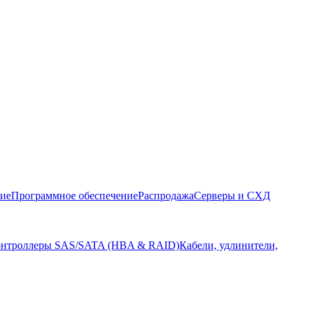
ние
Программное обеспечение
Распродажа
Серверы и СХД
нтроллеры SAS/SATA (HBA & RAID)
Кабели, удлинители,