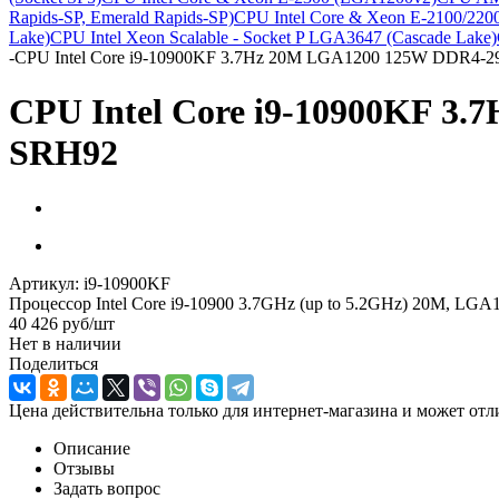
Rapids-SP, Emerald Rapids-SP)
CPU Intel Core & Xeon E-2100/22
Lake)
CPU Intel Xeon Scalable - Socket P LGA3647 (Cascade Lake)
-
CPU Intel Core i9-10900KF 3.7Hz 20M LGA1200 125W DDR4-29
CPU Intel Core i9-10900KF 3
SRH92
Артикул:
i9-10900KF
Процессор Intel Core i9-10900 3.7GHz (up to 5.2GHz) 20M, LGA1
40 426
руб
/шт
Нет в наличии
Поделиться
Цена действительна только для интернет-магазина и может отл
Описание
Отзывы
Задать вопрос