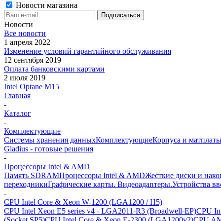
Новости магазина
Новости
Все новости
1 апреля 2022
Изменение условий гарантийного обслуживания
12 сентября 2019
Оплата банковскими картами
2 июля 2019
Intel Optane M15
Главная
-
Каталог
-
Комплектующие
Системы хранения данных
Комплектующие
Корпуса и матплаты
Gladius - готовые решения
-
Процессоры Intel & AMD
Память SDRAM
Процессоры Intel & AMD
Жесткие диски и нако
переходники
Графические карты. Видеоадаптеры.
Устройства в
-
CPU Intel Core & Xeon W-1200 (LGA1200 / H5)
CPU Intel Xeon E5 series v4 - LGA2011-R3 (Broadwell-EP)
CPU In
(Socket SP5)
CPU Intel Core & Xeon E-2300 (LGA1200v2)
CPU AMD