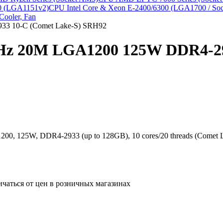
00 (LGA1151v2)
CPU Intel Core & Xeon E-2400/6300 (LGA1700 / Soc
Cooler, Fan
33 10-C (Comet Lake-S) SRH92
.7Hz 20M LGA1200 125W DDR4-29
200, 125W, DDR4-2933 (up to 128GB), 10 cores/20 threads (Comet 
ичаться от цен в розничных магазинах