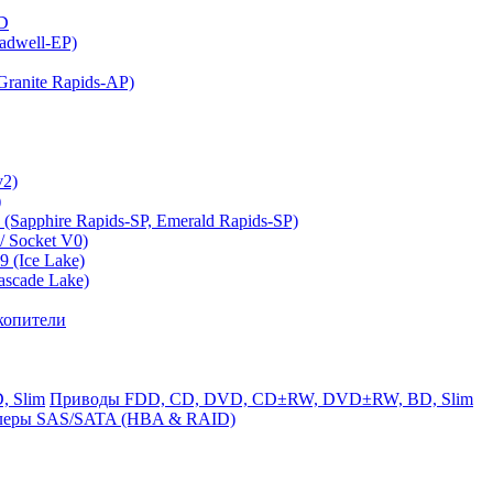
MD
adwell-EP)
ranite Rapids-AP)
v2)
)
(Sapphire Rapids-SP, Emerald Rapids-SP)
 Socket V0)
 (Ice Lake)
ascade Lake)
копители
Приводы FDD, CD, DVD, CD±RW, DVD±RW, BD, Slim
леры SAS/SATA (HBA & RAID)