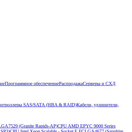
ние
Программное обеспечение
Распродажа
Серверы и СХД
нтроллеры SAS/SATA (HBA & RAID)
Кабели, удлинители,
LGA7529 (Granite Rapids-AP)
CPU AMD EPYC 9000 Series
 SP3)
CPU Intel Xeon Scalable - Socket E FCLGA4677 (Sapphire