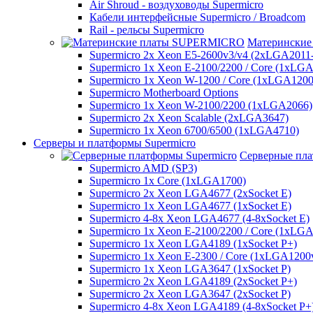
Air Shroud - воздуховоды Supermicro
Кабели интерфейсные Supermicro / Broadcom
Rail - рельсы Supermicro
Матерински
Supermicro 2x Xeon E5-2600v3/v4 (2xLGA2011
Supermicro 1x Xeon E-2100/2200 / Core (1xLG
Supermicro 1x Xeon W-1200 / Core (1xLGA1200
Supermicro Motherboard Options
Supermicro 1x Xeon W-2100/2200 (1xLGA2066)
Supermicro 2x Xeon Scalable (2xLGA3647)
Supermicro 1x Xeon 6700/6500 (1xLGA4710)
Серверы и платформы Supermicro
Серверные пла
Supermicro AMD (SP3)
Supermicro 1x Core (1xLGA1700)
Supermicro 2x Xeon LGA4677 (2xSocket E)
Supermicro 1x Xeon LGA4677 (1xSocket E)
Supermicro 4-8x Xeon LGA4677 (4-8xSocket E)
Supermicro 1x Xeon E-2100/2200 / Core (1xLG
Supermicro 1x Xeon LGA4189 (1xSocket P+)
Supermicro 1x Xeon E-2300 / Core (1xLGA1200
Supermicro 1x Xeon LGA3647 (1xSocket P)
Supermicro 2x Xeon LGA4189 (2xSocket P+)
Supermicro 2x Xeon LGA3647 (2xSocket P)
Supermicro 4-8x Xeon LGA4189 (4-8xSocket P+