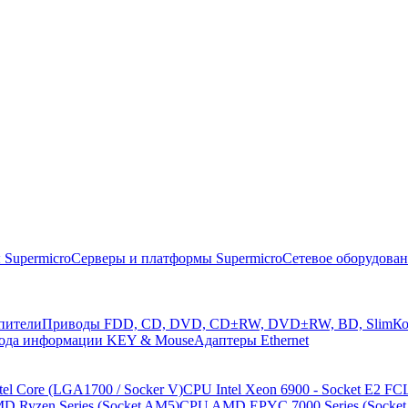
 Supermicro
Серверы и платформы Supermicro
Сетевое оборудова
пители
Приводы FDD, CD, DVD, CD±RW, DVD±RW, BD, Slim
Ко
вода информации KEY & Mouse
Адаптеры Ethernet
tel Core (LGA1700 / Socker V)
CPU Intel Xeon 6900 - Socket E2 FC
 Ryzen Series (Socket AM5)
CPU AMD EPYC 7000 Series (Socket