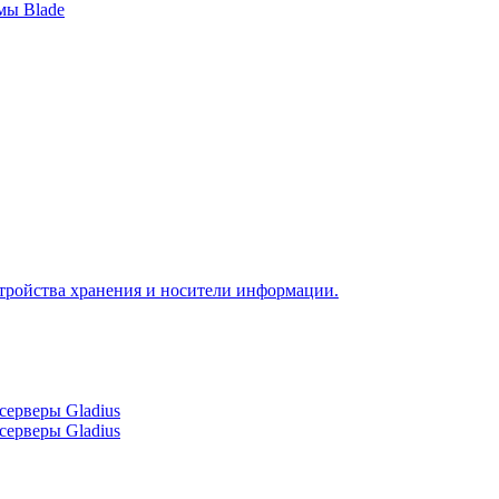
мы Blade
тройства хранения и носители информации.
серверы Gladius
серверы Gladius