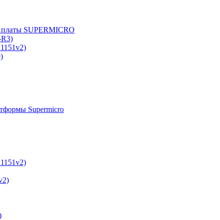
е платы SUPERMICRO
-R3)
A1151v2)
)
тформы Supermicro
A1151v2)
v2)
)