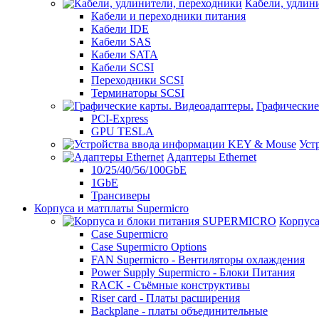
Кабели, удлин
Кабели и переходники питания
Кабели IDE
Кабели SAS
Кабели SATA
Кабели SCSI
Переходники SCSI
Терминаторы SCSI
Графические
PCI-Express
GPU TESLA
Уст
Адаптеры Ethernet
10/25/40/56/100GbE
1GbE
Трансиверы
Корпуса и матплаты Supermicro
Корпус
Case Supermicro
Case Supermicro Options
FAN Supermicro - Вентиляторы охлаждения
Power Supply Supermicro - Блоки Питания
RACK - Съёмные конструктивы
Riser card - Платы расширения
Backplane - платы объединительные