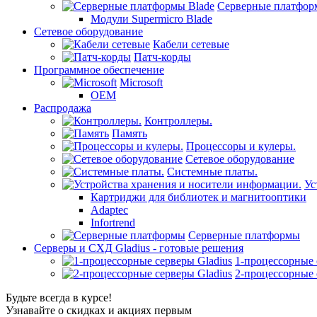
Серверные платфор
Модули Supermicro Blade
Сетевое оборудование
Кабели сетевые
Патч-корды
Программное обеспечение
Microsoft
OEM
Распродажа
Контроллеры.
Память
Процессоры и кулеры.
Сетевое оборудование
Системные платы.
Ус
Картриджи для библиотек и магнитооптики
Adaptec
Infortrend
Серверные платформы
Серверы и СХД Gladius - готовые решения
1-процессорные 
2-процессорные 
Будьте всегда в курсе!
Узнавайте о скидках и акциях первым