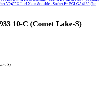
ket V0)
CPU Intel Xeon Scalable - Socket P+ FCLGA4189 (Ice
33 10-C (Comet Lake-S)
Lake-S)