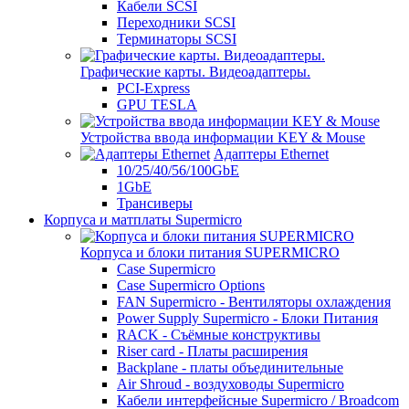
Кабели SCSI
Переходники SCSI
Терминаторы SCSI
Графические карты. Видеоадаптеры.
PCI-Express
GPU TESLA
Устройства ввода информации KEY & Mouse
Адаптеры Ethernet
10/25/40/56/100GbE
1GbE
Трансиверы
Корпуса и матплаты Supermicro
Корпуса и блоки питания SUPERMICRO
Case Supermicro
Case Supermicro Options
FAN Supermicro - Вентиляторы охлаждения
Power Supply Supermicro - Блоки Питания
RACK - Съёмные конструктивы
Riser card - Платы расширения
Backplane - платы объединительные
Air Shroud - воздуховоды Supermicro
Кабели интерфейсные Supermicro / Broadcom