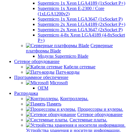
Supermicro 1x Xeon LGA4189 (1xSocket P+)
Supermicro 1x Xeon E-2300 / Core
(1xLGA1200v2)
Supermicro 1x Xeon LGA3647 (1xSocket P)
Supermicro 2x Xeon LGA4189 (2xSocket P+)
Supermicro 2x Xeon LGA3647 (2xSocket P)
Supermicro 4-8x Xeon LGA4189 (4-8xSocket
P+)
Серверные
платформы Blade
Модули Supermicro Blade
Сетевое оборудование
Кабели сетевые
Патч-корды
Программное обеспечение
Microsoft
OEM
Распродажа
Контроллеры.
Память
Процессоры и кулеры.
Сетевое оборудование
Системные платы.
Устройства хранения и носители информации.