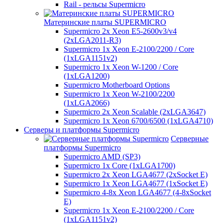
Rail - рельсы Supermicro
Материнские платы SUPERMICRO
Supermicro 2x Xeon E5-2600v3/v4
(2xLGA2011-R3)
Supermicro 1x Xeon E-2100/2200 / Core
(1xLGA1151v2)
Supermicro 1x Xeon W-1200 / Core
(1xLGA1200)
Supermicro Motherboard Options
Supermicro 1x Xeon W-2100/2200
(1xLGA2066)
Supermicro 2x Xeon Scalable (2xLGA3647)
Supermicro 1x Xeon 6700/6500 (1xLGA4710)
Серверы и платформы Supermicro
Серверные
платформы Supermicro
Supermicro AMD (SP3)
Supermicro 1x Core (1xLGA1700)
Supermicro 2x Xeon LGA4677 (2xSocket E)
Supermicro 1x Xeon LGA4677 (1xSocket E)
Supermicro 4-8x Xeon LGA4677 (4-8xSocket
E)
Supermicro 1x Xeon E-2100/2200 / Core
(1xLGA1151v2)