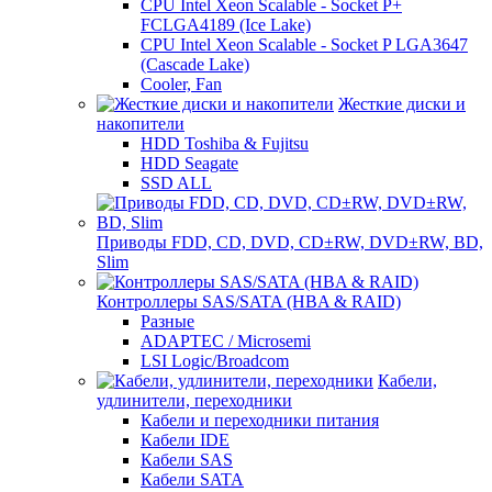
CPU Intel Xeon Scalable - Socket P+
FCLGA4189 (Ice Lake)
CPU Intel Xeon Scalable - Socket P LGA3647
(Cascade Lake)
Cooler, Fan
Жесткие диски и
накопители
HDD Toshiba & Fujitsu
HDD Seagate
SSD ALL
Приводы FDD, CD, DVD, CD±RW, DVD±RW, BD,
Slim
Контроллеры SAS/SATA (HBA & RAID)
Разные
ADAPTEC / Microsemi
LSI Logic/Broadcom
Кабели,
удлинители, переходники
Кабели и переходники питания
Кабели IDE
Кабели SAS
Кабели SATA