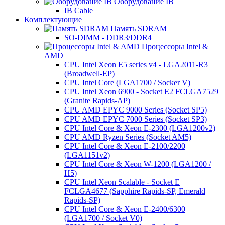
Оборудование IB
IB Cable
Комплектующие
Память SDRAM
SO-DIMM - DDR3/DDR4
Процессоры Intel &
AMD
CPU Intel Xeon E5 series v4 - LGA2011-R3
(Broadwell-EP)
CPU Intel Core (LGA1700 / Socker V)
CPU Intel Xeon 6900 - Socket E2 FCLGA7529
(Granite Rapids-AP)
CPU AMD EPYC 9000 Series (Socket SP5)
CPU AMD EPYC 7000 Series (Socket SP3)
CPU Intel Core & Xeon E-2300 (LGA1200v2)
CPU AMD Ryzen Series (Socket AM5)
CPU Intel Core & Xeon E-2100/2200
(LGA1151v2)
CPU Intel Core & Xeon W-1200 (LGA1200 /
H5)
CPU Intel Xeon Scalable - Socket E
FCLGA4677 (Sapphire Rapids-SP, Emerald
Rapids-SP)
CPU Intel Core & Xeon E-2400/6300
(LGA1700 / Socket V0)