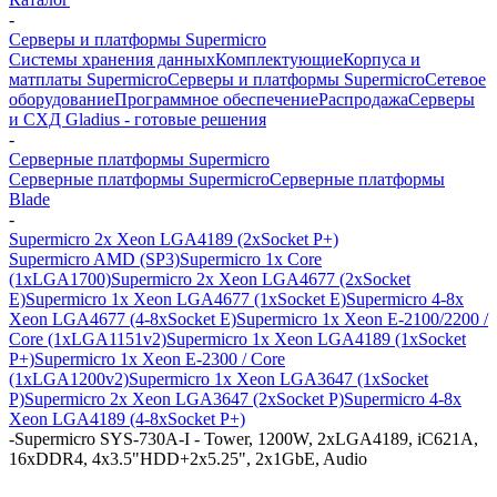
-
Серверы и платформы Supermicro
Системы хранения данных
Комплектующие
Корпуса и
матплаты Supermicro
Серверы и платформы Supermicro
Сетевое
оборудование
Программное обеспечение
Распродажа
Серверы
и СХД Gladius - готовые решения
-
Серверные платформы Supermicro
Серверные платформы Supermicro
Серверные платформы
Blade
-
Supermicro 2x Xeon LGA4189 (2xSocket P+)
Supermicro AMD (SP3)
Supermicro 1x Core
(1xLGA1700)
Supermicro 2x Xeon LGA4677 (2xSocket
E)
Supermicro 1x Xeon LGA4677 (1xSocket E)
Supermicro 4-8x
Xeon LGA4677 (4-8xSocket E)
Supermicro 1x Xeon E-2100/2200 /
Core (1xLGA1151v2)
Supermicro 1x Xeon LGA4189 (1xSocket
P+)
Supermicro 1x Xeon E-2300 / Core
(1xLGA1200v2)
Supermicro 1x Xeon LGA3647 (1xSocket
P)
Supermicro 2x Xeon LGA3647 (2xSocket P)
Supermicro 4-8x
Xeon LGA4189 (4-8xSocket P+)
-
Supermicro SYS-730A-I - Tower, 1200W, 2xLGA4189, iC621A,
16xDDR4, 4x3.5"HDD+2x5.25", 2x1GbE, Audio