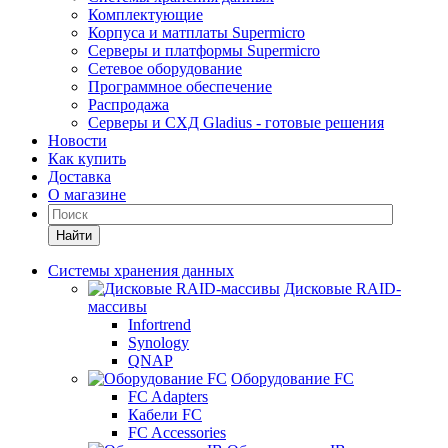
Комплектующие
Корпуса и матплаты Supermicro
Серверы и платформы Supermicro
Сетевое оборудование
Программное обеспечение
Распродажа
Серверы и СХД Gladius - готовые решения
Новости
Как купить
Доставка
О магазине
Найти
Системы хранения данных
Дисковые RAID-
массивы
Infortrend
Synology
QNAP
Оборудование FC
FC Adapters
Кабели FC
FC Accessories