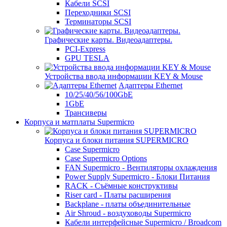
Кабели SCSI
Переходники SCSI
Терминаторы SCSI
Графические карты. Видеоадаптеры.
PCI-Express
GPU TESLA
Устройства ввода информации KEY & Mouse
Адаптеры Ethernet
10/25/40/56/100GbE
1GbE
Трансиверы
Корпуса и матплаты Supermicro
Корпуса и блоки питания SUPERMICRO
Case Supermicro
Case Supermicro Options
FAN Supermicro - Вентиляторы охлаждения
Power Supply Supermicro - Блоки Питания
RACK - Съёмные конструктивы
Riser card - Платы расширения
Backplane - платы объединительные
Air Shroud - воздуховоды Supermicro
Кабели интерфейсные Supermicro / Broadcom