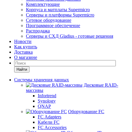
Комплектующие
Корпуса и матплаты Supermicro
Серверы и платформы Supermicro
Сетевое оборудование
Программное обеспечение
Распродажа
Серверы и СХД Gladius - готовые решения
Новости
Как купить
Доставка
О магазине
Найти
Системы хранения данных
Дисковые RAID-
массивы
Infortrend
Synology
QNAP
Оборудование FC
FC Adapters
Кабели FC
FC Accessories