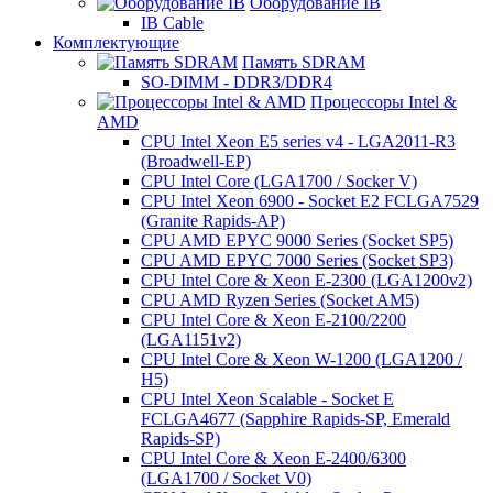
Оборудование IB
IB Cable
Комплектующие
Память SDRAM
SO-DIMM - DDR3/DDR4
Процессоры Intel &
AMD
CPU Intel Xeon E5 series v4 - LGA2011-R3
(Broadwell-EP)
CPU Intel Core (LGA1700 / Socker V)
CPU Intel Xeon 6900 - Socket E2 FCLGA7529
(Granite Rapids-AP)
CPU AMD EPYC 9000 Series (Socket SP5)
CPU AMD EPYC 7000 Series (Socket SP3)
CPU Intel Core & Xeon E-2300 (LGA1200v2)
CPU AMD Ryzen Series (Socket AM5)
CPU Intel Core & Xeon E-2100/2200
(LGA1151v2)
CPU Intel Core & Xeon W-1200 (LGA1200 /
H5)
CPU Intel Xeon Scalable - Socket E
FCLGA4677 (Sapphire Rapids-SP, Emerald
Rapids-SP)
CPU Intel Core & Xeon E-2400/6300
(LGA1700 / Socket V0)