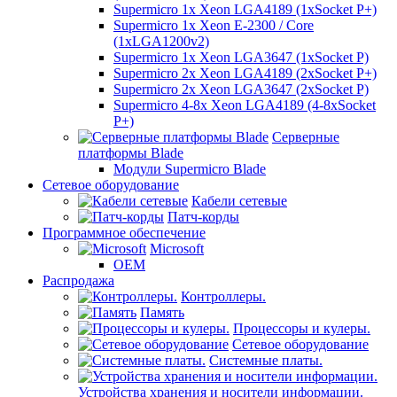
Supermicro 1x Xeon LGA4189 (1xSocket P+)
Supermicro 1x Xeon E-2300 / Core
(1xLGA1200v2)
Supermicro 1x Xeon LGA3647 (1xSocket P)
Supermicro 2x Xeon LGA4189 (2xSocket P+)
Supermicro 2x Xeon LGA3647 (2xSocket P)
Supermicro 4-8x Xeon LGA4189 (4-8xSocket
P+)
Серверные
платформы Blade
Модули Supermicro Blade
Сетевое оборудование
Кабели сетевые
Патч-корды
Программное обеспечение
Microsoft
OEM
Распродажа
Контроллеры.
Память
Процессоры и кулеры.
Сетевое оборудование
Системные платы.
Устройства хранения и носители информации.