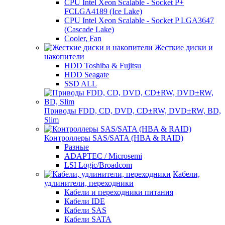
CPU Intel Xeon Scalable - Socket P+
FCLGA4189 (Ice Lake)
CPU Intel Xeon Scalable - Socket P LGA3647
(Cascade Lake)
Cooler, Fan
Жесткие диски и
накопители
HDD Toshiba & Fujitsu
HDD Seagate
SSD ALL
Приводы FDD, CD, DVD, CD±RW, DVD±RW, BD,
Slim
Контроллеры SAS/SATA (HBA & RAID)
Разные
ADAPTEC / Microsemi
LSI Logic/Broadcom
Кабели,
удлинители, переходники
Кабели и переходники питания
Кабели IDE
Кабели SAS
Кабели SATA