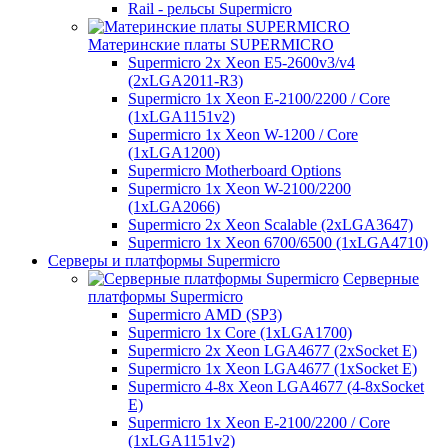
Rail - рельсы Supermicro
Материнские платы SUPERMICRO
Supermicro 2x Xeon E5-2600v3/v4
(2xLGA2011-R3)
Supermicro 1x Xeon E-2100/2200 / Core
(1xLGA1151v2)
Supermicro 1x Xeon W-1200 / Core
(1xLGA1200)
Supermicro Motherboard Options
Supermicro 1x Xeon W-2100/2200
(1xLGA2066)
Supermicro 2x Xeon Scalable (2xLGA3647)
Supermicro 1x Xeon 6700/6500 (1xLGA4710)
Серверы и платформы Supermicro
Серверные
платформы Supermicro
Supermicro AMD (SP3)
Supermicro 1x Core (1xLGA1700)
Supermicro 2x Xeon LGA4677 (2xSocket E)
Supermicro 1x Xeon LGA4677 (1xSocket E)
Supermicro 4-8x Xeon LGA4677 (4-8xSocket
E)
Supermicro 1x Xeon E-2100/2200 / Core
(1xLGA1151v2)