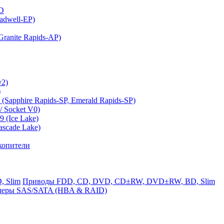
MD
adwell-EP)
ranite Rapids-AP)
v2)
)
(Sapphire Rapids-SP, Emerald Rapids-SP)
 Socket V0)
 (Ice Lake)
ascade Lake)
копители
Приводы FDD, CD, DVD, CD±RW, DVD±RW, BD, Slim
леры SAS/SATA (HBA & RAID)