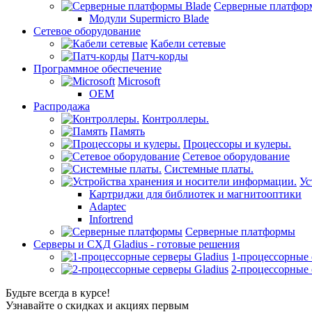
Серверные платфор
Модули Supermicro Blade
Сетевое оборудование
Кабели сетевые
Патч-корды
Программное обеспечение
Microsoft
OEM
Распродажа
Контроллеры.
Память
Процессоры и кулеры.
Сетевое оборудование
Системные платы.
Ус
Картриджи для библиотек и магнитооптики
Adaptec
Infortrend
Серверные платформы
Серверы и СХД Gladius - готовые решения
1-процессорные 
2-процессорные 
Будьте всегда в курсе!
Узнавайте о скидках и акциях первым