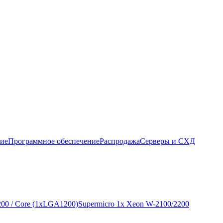
ние
Программное обеспечение
Распродажа
Серверы и СХД
200 / Core (1xLGA1200)
Supermicro 1x Xeon W-2100/2200