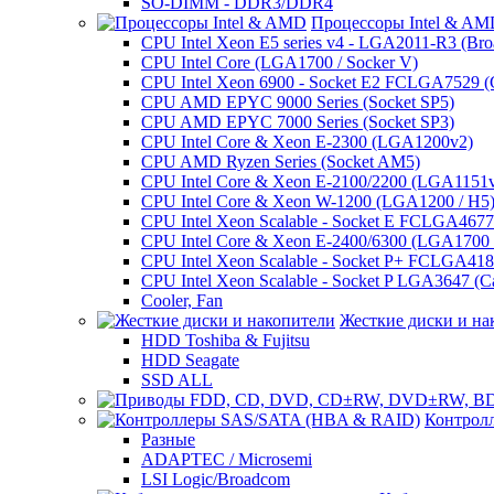
SO-DIMM - DDR3/DDR4
Процессоры Intel & A
CPU Intel Xeon E5 series v4 - LGA2011-R3 (Bro
CPU Intel Core (LGA1700 / Socker V)
CPU Intel Xeon 6900 - Socket E2 FCLGA7529 (G
CPU AMD EPYC 9000 Series (Socket SP5)
CPU AMD EPYC 7000 Series (Socket SP3)
CPU Intel Core & Xeon E-2300 (LGA1200v2)
CPU AMD Ryzen Series (Socket AM5)
CPU Intel Core & Xeon E-2100/2200 (LGA1151
CPU Intel Core & Xeon W-1200 (LGA1200 / H5
CPU Intel Xeon Scalable - Socket E FCLGA4677 
CPU Intel Core & Xeon E-2400/6300 (LGA1700 /
CPU Intel Xeon Scalable - Socket P+ FCLGA4189
CPU Intel Xeon Scalable - Socket P LGA3647 (C
Cooler, Fan
Жесткие диски и на
HDD Toshiba & Fujitsu
HDD Seagate
SSD ALL
Контрол
Разные
ADAPTEC / Microsemi
LSI Logic/Broadcom