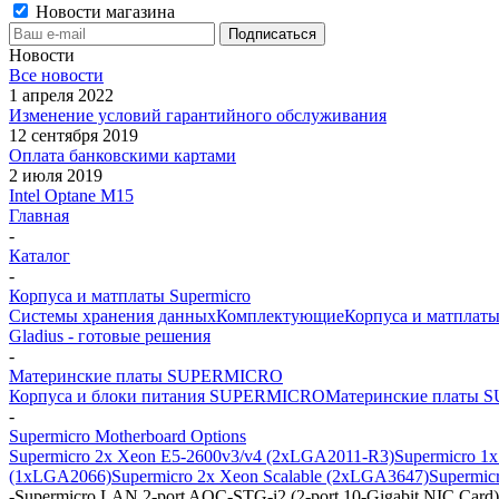
Новости магазина
Новости
Все новости
1 апреля 2022
Изменение условий гарантийного обслуживания
12 сентября 2019
Оплата банковскими картами
2 июля 2019
Intel Optane M15
Главная
-
Каталог
-
Корпуса и матплаты Supermicro
Системы хранения данных
Комплектующие
Корпуса и матплаты
Gladius - готовые решения
-
Материнские платы SUPERMICRO
Корпуса и блоки питания SUPERMICRO
Материнские платы
-
Supermicro Motherboard Options
Supermicro 2x Xeon E5-2600v3/v4 (2xLGA2011-R3)
Supermicro 1
(1xLGA2066)
Supermicro 2x Xeon Scalable (2xLGA3647)
Supermic
-
Supermicro LAN 2-port AOC-STG-i2 (2-port 10-Gigabit NIC Card),