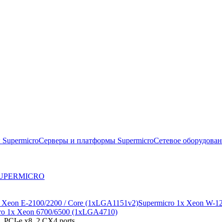
 Supermicro
Серверы и платформы Supermicro
Сетевое оборудова
 SUPERMICRO
x Xeon E-2100/2200 / Core (1xLGA1151v2)
Supermicro 1x Xeon W-1
ro 1x Xeon 6700/6500 (1xLGA4710)
 PCI-e x8, 2 CX4 ports