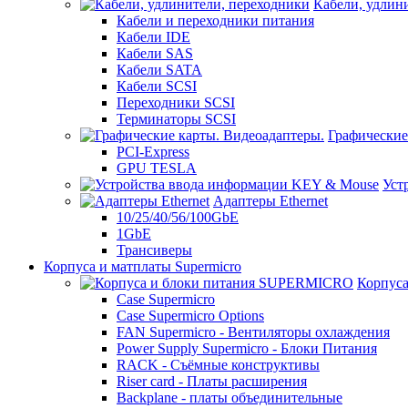
Кабели, удлин
Кабели и переходники питания
Кабели IDE
Кабели SAS
Кабели SATA
Кабели SCSI
Переходники SCSI
Терминаторы SCSI
Графические
PCI-Express
GPU TESLA
Уст
Адаптеры Ethernet
10/25/40/56/100GbE
1GbE
Трансиверы
Корпуса и матплаты Supermicro
Корпус
Case Supermicro
Case Supermicro Options
FAN Supermicro - Вентиляторы охлаждения
Power Supply Supermicro - Блоки Питания
RACK - Съёмные конструктивы
Riser card - Платы расширения
Backplane - платы объединительные