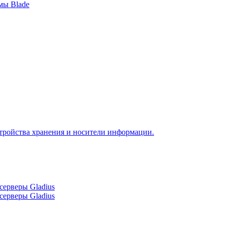
мы Blade
тройства хранения и носители информации.
серверы Gladius
серверы Gladius