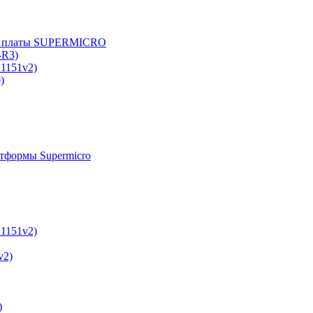
е платы SUPERMICRO
-R3)
A1151v2)
)
тформы Supermicro
A1151v2)
v2)
)