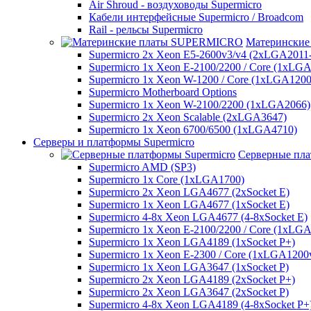
Air Shroud - воздуховоды Supermicro
Кабели интерфейсные Supermicro / Broadcom
Rail - рельсы Supermicro
Матерински
Supermicro 2x Xeon E5-2600v3/v4 (2xLGA2011
Supermicro 1x Xeon E-2100/2200 / Core (1xLG
Supermicro 1x Xeon W-1200 / Core (1xLGA1200
Supermicro Motherboard Options
Supermicro 1x Xeon W-2100/2200 (1xLGA2066)
Supermicro 2x Xeon Scalable (2xLGA3647)
Supermicro 1x Xeon 6700/6500 (1xLGA4710)
Серверы и платформы Supermicro
Серверные пла
Supermicro AMD (SP3)
Supermicro 1x Core (1xLGA1700)
Supermicro 2x Xeon LGA4677 (2xSocket E)
Supermicro 1x Xeon LGA4677 (1xSocket E)
Supermicro 4-8x Xeon LGA4677 (4-8xSocket E)
Supermicro 1x Xeon E-2100/2200 / Core (1xLG
Supermicro 1x Xeon LGA4189 (1xSocket P+)
Supermicro 1x Xeon E-2300 / Core (1xLGA1200
Supermicro 1x Xeon LGA3647 (1xSocket P)
Supermicro 2x Xeon LGA4189 (2xSocket P+)
Supermicro 2x Xeon LGA3647 (2xSocket P)
Supermicro 4-8x Xeon LGA4189 (4-8xSocket P+