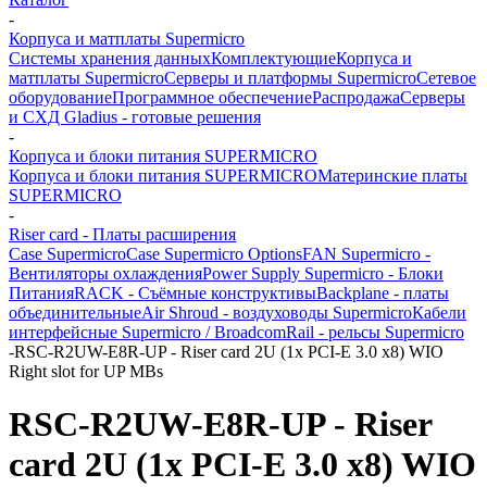
-
Корпуса и матплаты Supermicro
Системы хранения данных
Комплектующие
Корпуса и
матплаты Supermicro
Серверы и платформы Supermicro
Сетевое
оборудование
Программное обеспечение
Распродажа
Серверы
и СХД Gladius - готовые решения
-
Корпуса и блоки питания SUPERMICRO
Корпуса и блоки питания SUPERMICRO
Материнские платы
SUPERMICRO
-
Riser card - Платы расширения
Case Supermicro
Case Supermicro Options
FAN Supermicro -
Вентиляторы охлаждения
Power Supply Supermicro - Блоки
Питания
RACK - Съёмные конструктивы
Backplane - платы
объединительные
Air Shroud - воздуховоды Supermicro
Кабели
интерфейсные Supermicro / Broadcom
Rail - рельсы Supermicro
-
RSC-R2UW-E8R-UP - Riser card 2U (1x PCI-E 3.0 x8) WIO
Right slot for UP MBs
RSC-R2UW-E8R-UP - Riser
card 2U (1x PCI-E 3.0 x8) WIO