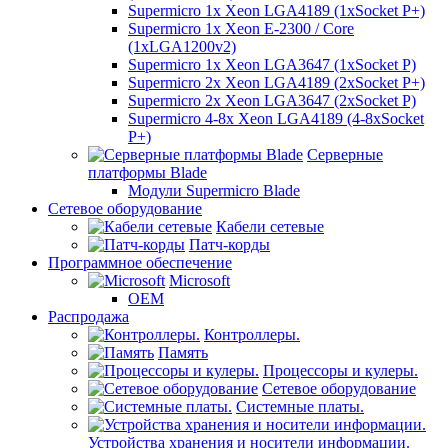
Supermicro 1x Xeon LGA4189 (1xSocket P+)
Supermicro 1x Xeon E-2300 / Core
(1xLGA1200v2)
Supermicro 1x Xeon LGA3647 (1xSocket P)
Supermicro 2x Xeon LGA4189 (2xSocket P+)
Supermicro 2x Xeon LGA3647 (2xSocket P)
Supermicro 4-8x Xeon LGA4189 (4-8xSocket
P+)
Серверные
платформы Blade
Модули Supermicro Blade
Сетевое оборудование
Кабели сетевые
Патч-корды
Программное обеспечение
Microsoft
OEM
Распродажа
Контроллеры.
Память
Процессоры и кулеры.
Сетевое оборудование
Системные платы.
Устройства хранения и носители информации.