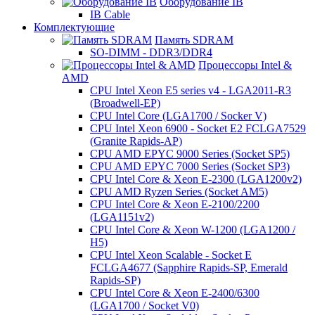
Оборудование IB
IB Cable
Комплектующие
Память SDRAM
SO-DIMM - DDR3/DDR4
Процессоры Intel &
AMD
CPU Intel Xeon E5 series v4 - LGA2011-R3
(Broadwell-EP)
CPU Intel Core (LGA1700 / Socker V)
CPU Intel Xeon 6900 - Socket E2 FCLGA7529
(Granite Rapids-AP)
CPU AMD EPYC 9000 Series (Socket SP5)
CPU AMD EPYC 7000 Series (Socket SP3)
CPU Intel Core & Xeon E-2300 (LGA1200v2)
CPU AMD Ryzen Series (Socket AM5)
CPU Intel Core & Xeon E-2100/2200
(LGA1151v2)
CPU Intel Core & Xeon W-1200 (LGA1200 /
H5)
CPU Intel Xeon Scalable - Socket E
FCLGA4677 (Sapphire Rapids-SP, Emerald
Rapids-SP)
CPU Intel Core & Xeon E-2400/6300
(LGA1700 / Socket V0)