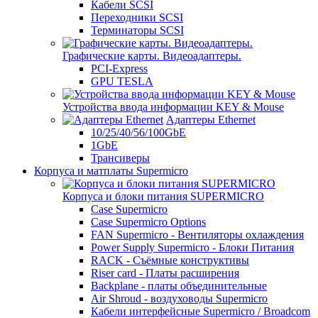
Кабели SCSI
Переходники SCSI
Терминаторы SCSI
Графические карты. Видеоадаптеры.
PCI-Express
GPU TESLA
Устройства ввода информации KEY & Mouse
Адаптеры Ethernet
10/25/40/56/100GbE
1GbE
Трансиверы
Корпуса и матплаты Supermicro
Корпуса и блоки питания SUPERMICRO
Case Supermicro
Case Supermicro Options
FAN Supermicro - Вентиляторы охлаждения
Power Supply Supermicro - Блоки Питания
RACK - Съёмные конструктивы
Riser card - Платы расширения
Backplane - платы объединительные
Air Shroud - воздуховоды Supermicro
Кабели интерфейсные Supermicro / Broadcom