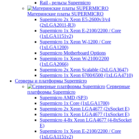
Rail - рельсы Supermicro
Материнские платы SUPERMICRO
Supermicro 2x Xeon E5-2600v3/v4
(2xLGA2011-R3)
Supermicro 1x Xeon E-2100/2200 / Core
(1xLGA1151v2)
Supermicro 1x Xeon W-1200 / Core
(1xLGA1200)
Supermicro Motherboard Options
Supermicro 1x Xeon W-2100/2200
(1xLGA2066)
Supermicro 2x Xeon Scalable (2xLGA3647)
Supermicro 1x Xeon 6700/6500 (1xLGA4710)
Серверы и платформы Supermicro
Серверные
платформы Supermicro
Supermicro AMD (SP3)
Supermicro 1x Core (1xLGA1700)
Supermicro 2x Xeon LGA4677 (2xSocket E)
Supermicro 1x Xeon LGA4677 (1xSocket E)
Supermicro 4-8x Xeon LGA4677 (4-8xSocket
E)
Supermicro 1x Xeon E-2100/2200 / Core
(1xLGA1151v2)