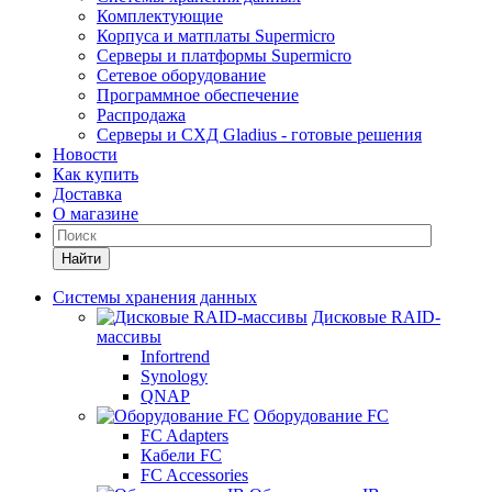
Комплектующие
Корпуса и матплаты Supermicro
Серверы и платформы Supermicro
Сетевое оборудование
Программное обеспечение
Распродажа
Серверы и СХД Gladius - готовые решения
Новости
Как купить
Доставка
О магазине
Найти
Системы хранения данных
Дисковые RAID-
массивы
Infortrend
Synology
QNAP
Оборудование FC
FC Adapters
Кабели FC
FC Accessories