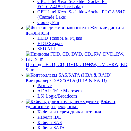
CPU Intel Xeon Scalable - Socket P+
FCLGA4189 (Ice Lake)
CPU Intel Xeon Scalable - Socket P LGA3647
(Cascade Lake)
Cooler, Fan
Жесткие диски и
накопители
HDD Toshiba & Fujitsu
HDD Seagate
SSD ALL
Приводы FDD, CD, DVD, CD±RW, DVD±RW, BD,
Slim
Контроллеры SAS/SATA (HBA & RAID)
Разные
ADAPTEC / Microsemi
LSI Logic/Broadcom
Кабели,
удлинители, переходники
Кабели и переходники питания
Кабели IDE
Кабели SAS
Кабели SATA