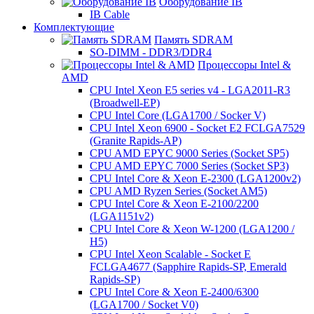
Оборудование IB
IB Cable
Комплектующие
Память SDRAM
SO-DIMM - DDR3/DDR4
Процессоры Intel &
AMD
CPU Intel Xeon E5 series v4 - LGA2011-R3
(Broadwell-EP)
CPU Intel Core (LGA1700 / Socker V)
CPU Intel Xeon 6900 - Socket E2 FCLGA7529
(Granite Rapids-AP)
CPU AMD EPYC 9000 Series (Socket SP5)
CPU AMD EPYC 7000 Series (Socket SP3)
CPU Intel Core & Xeon E-2300 (LGA1200v2)
CPU AMD Ryzen Series (Socket AM5)
CPU Intel Core & Xeon E-2100/2200
(LGA1151v2)
CPU Intel Core & Xeon W-1200 (LGA1200 /
H5)
CPU Intel Xeon Scalable - Socket E
FCLGA4677 (Sapphire Rapids-SP, Emerald
Rapids-SP)
CPU Intel Core & Xeon E-2400/6300
(LGA1700 / Socket V0)