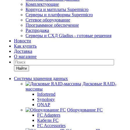
Комплектующие
Корпуса и матплаты Supermicro
Серверы и платформы Supermicro
Сетевое оборудование
Программное обеспечение
Распродажа
Серверы и СХД Gladius - готовые решения
Новости
Как купить
Доставка
О магазине
Найти
Системы хранения данных
Дисковые RAID-
массивы
Infortrend
Synology
QNAP
Оборудование FC
FC Adapters
Кабели FC
FC Accessories