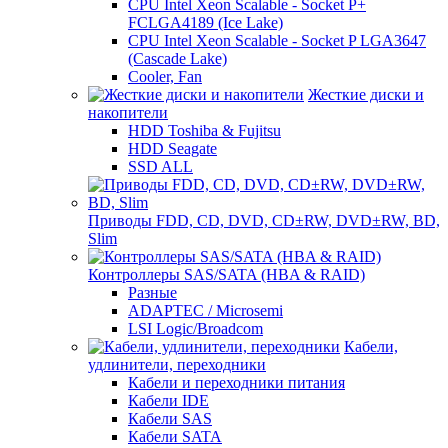
CPU Intel Xeon Scalable - Socket P+
FCLGA4189 (Ice Lake)
CPU Intel Xeon Scalable - Socket P LGA3647
(Cascade Lake)
Cooler, Fan
Жесткие диски и
накопители
HDD Toshiba & Fujitsu
HDD Seagate
SSD ALL
Приводы FDD, CD, DVD, CD±RW, DVD±RW, BD,
Slim
Контроллеры SAS/SATA (HBA & RAID)
Разные
ADAPTEC / Microsemi
LSI Logic/Broadcom
Кабели,
удлинители, переходники
Кабели и переходники питания
Кабели IDE
Кабели SAS
Кабели SATA