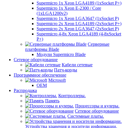
Supermicro 1x Xeon LGA4189 (1xSocket P+)
Supermicro 1x Xeon E-2300 / Core
(1xLGA1200v2)
Supermicro 1x Xeon LGA3647 (1xSocket P)
Supermicro 2x Xeon LGA4189 (2xSocket P+)
Supermicro 2x Xeon LGA3647 (2xSocket P)
Supermicro 4-8x Xeon LGA4189 (4-8xSocket
P+)
Серверные
платформы Blade
Модули Supermicro Blade
Сетевое оборудование
Кабели сетевые
Патч-корды
Программное обеспечение
Microsoft
OEM
Распродажа
Контроллеры.
Память
Процессоры и кулеры.
Сетевое оборудование
Системные платы.
Устройства хранения и носители информации.