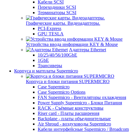
Кабели SCSI
Переходники SCSI
Терминаторы SCSI
Графические карты. Видеоадаптеры.
PCI-Express
GPU TESLA
Устройства ввода информации KEY & Mouse
Адаптеры Ethernet
10/25/40/56/100GbE
1GbE
Трансиверы
Корпуса и матплаты Supermicro
Корпуса и блоки питания SUPERMICRO
Case Supermicro
Case Supermicro Options
FAN Supermicro - Вентиляторы охлаждения
Power Supply Supermicro - Блоки Питания
RACK - Съёмные конструктивы
Riser card - Платы расширения
Backplane - платы объединительные
Air Shroud - воздуховоды Supermicro
Кабели интерфейсные Supermicro / Broadcom