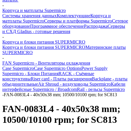
-
Корпуса и матплаты Supermicro
Системы хранения данных
Комплектующие
Корпуса и
матплаты Supermicro
Серверы и платформы Supermicro
Сетевое
оборудование
Программное обеспечение
Распродажа
Серверы
и СХД Gladius - готовые решения
-
Корпуса и блоки питания SUPERMICRO
Корпуса и блоки питания SUPERMICRO
Материнские платы
SUPERMICRO
-
FAN Supermicro - Вентиляторы охлаждения
Case Supermicro
Case Supermicro Options
Power Supply
Supermicro - Блоки Питания
RACK - Съёмные
конструктивы
Riser card - Платы расширения
Backplane - платы
объединительные
Air Shroud - воздуховоды Supermicro
Кабели
интерфейсные Supermicro / Broadcom
Rail - рельсы Supermicro
-
FAN-0083L4 - 40x50x38 mm; 10500/10100 rpm; for SC813
FAN-0083L4 - 40x50x38 mm;
10500/10100 rpm; for SC813