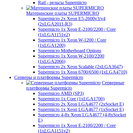
Rail - рельсы Supermicro
Материнские платы SUPERMICRO
Supermicro 2x Xeon E5-2600v3/v4
(2xLGA2011-R3)
Supermicro 1x Xeon E-2100/2200 / Core
(1xLGA1151v2)
Supermicro 1x Xeon W-1200 / Core
(1xLGA1200)
Supermicro Motherboard Options
Supermicro 1x Xeon W-2100/2200
(1xLGA2066)
Supermicro 2x Xeon Scalable (2xLGA3647)
Supermicro 1x Xeon 6700/6500 (1xLGA4710)
Серверы и платформы Supermicro
Серверные
платформы Supermicro
Supermicro AMD (SP3)
Supermicro 1x Core (1xLGA1700)
Supermicro 2x Xeon LGA4677 (2xSocket E)
Supermicro 1x Xeon LGA4677 (1xSocket E)
Supermicro 4-8x Xeon LGA4677 (4-8xSocket
E)
Supermicro 1x Xeon E-2100/2200 / Core
(1xLGA1151v2)