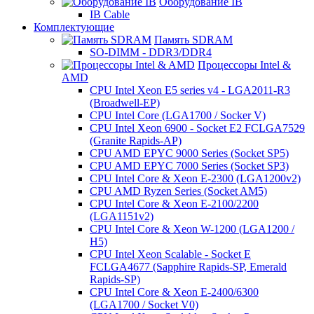
Оборудование IB
IB Cable
Комплектующие
Память SDRAM
SO-DIMM - DDR3/DDR4
Процессоры Intel &
AMD
CPU Intel Xeon E5 series v4 - LGA2011-R3
(Broadwell-EP)
CPU Intel Core (LGA1700 / Socker V)
CPU Intel Xeon 6900 - Socket E2 FCLGA7529
(Granite Rapids-AP)
CPU AMD EPYC 9000 Series (Socket SP5)
CPU AMD EPYC 7000 Series (Socket SP3)
CPU Intel Core & Xeon E-2300 (LGA1200v2)
CPU AMD Ryzen Series (Socket AM5)
CPU Intel Core & Xeon E-2100/2200
(LGA1151v2)
CPU Intel Core & Xeon W-1200 (LGA1200 /
H5)
CPU Intel Xeon Scalable - Socket E
FCLGA4677 (Sapphire Rapids-SP, Emerald
Rapids-SP)
CPU Intel Core & Xeon E-2400/6300
(LGA1700 / Socket V0)