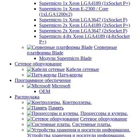
Supermicro 1x Xeon LGA4189 (1xSocket P+)
Supermicro 1x Xeon E-2300 / Core
(1xLGA1200v2)
Supermicro 1x Xeon LGA3647 (1xSocket P)
Supermicro 2x Xeon LGA4189 (2xSocket P+)
Supermicro 2x Xeon LGA3647 (2xSocket P)
Supermicro 4-8x Xeon LGA4189 (4-8xSocket
P+)
Серверные
платформы Blade
Модули Supermicro Blade
Сетевое оборудование
Кабели сетевые
Патч-корды
Программное обеспечение
Microsoft
OEM
Распродажа
Контроллеры.
Память
Процессоры и кулеры.
Сетевое оборудование
Системные платы.
Устройства хранения и носители информации.