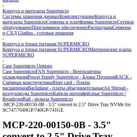
-
Корпуса и матплаты Supermicro
Системы хранения данных
Комплектующие
Корпуса и
матплаты Supermicro
Серверы и платформы Supermicro
Сетевое
оборудование
Программное обеспечение
Распродажа
Серверы
и СХД Gladius - готовые решения
-
Корпуса и блоки питания SUPERMICRO
Корпуса и блоки питания SUPERMICRO
Материнские платы
SUPERMICRO
-
Case Supermicro Options
Case Supermicro
FAN Supermicro - Вентиляторы
охлаждения
Power Supply Supermicro - Блоки Питания
RACK -
Съёмные конструктивы
Riser card - Платы
расширения
Backplane - платы объединительные
Air Shroud -
воздуховоды Supermicro
Кабели интерфейсные Supermicro /
Broadcom
Rail - рельсы Supermicro
-
MCP-220-00150-0B - 3.5" convert to 2.5" Drive Tray NVMe for
SC747/7049GP/740GP/741GE
MCP-220-00150-0B - 3.5"
convert to 2.5" Drive Tray