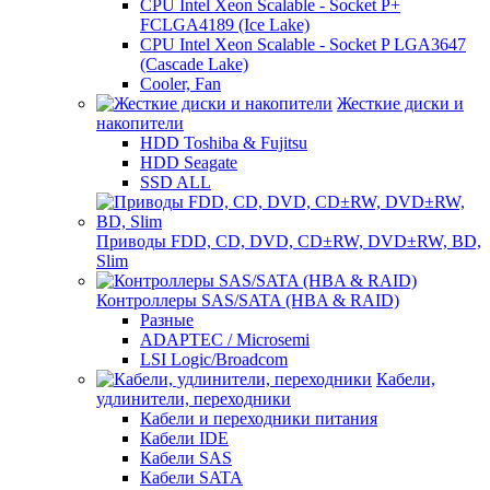
CPU Intel Xeon Scalable - Socket P+
FCLGA4189 (Ice Lake)
CPU Intel Xeon Scalable - Socket P LGA3647
(Cascade Lake)
Cooler, Fan
Жесткие диски и
накопители
HDD Toshiba & Fujitsu
HDD Seagate
SSD ALL
Приводы FDD, CD, DVD, CD±RW, DVD±RW, BD,
Slim
Контроллеры SAS/SATA (HBA & RAID)
Разные
ADAPTEC / Microsemi
LSI Logic/Broadcom
Кабели,
удлинители, переходники
Кабели и переходники питания
Кабели IDE
Кабели SAS
Кабели SATA