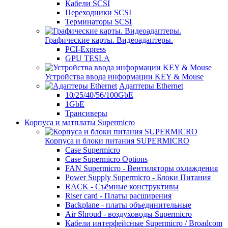
Кабели SCSI
Переходники SCSI
Терминаторы SCSI
Графические карты. Видеоадаптеры.
PCI-Express
GPU TESLA
Устройства ввода информации KEY & Mouse
Адаптеры Ethernet
10/25/40/56/100GbE
1GbE
Трансиверы
Корпуса и матплаты Supermicro
Корпуса и блоки питания SUPERMICRO
Case Supermicro
Case Supermicro Options
FAN Supermicro - Вентиляторы охлаждения
Power Supply Supermicro - Блоки Питания
RACK - Съёмные конструктивы
Riser card - Платы расширения
Backplane - платы объединительные
Air Shroud - воздуховоды Supermicro
Кабели интерфейсные Supermicro / Broadcom