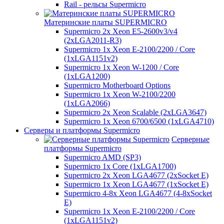
Rail - рельсы Supermicro
Материнские платы SUPERMICRO
Supermicro 2x Xeon E5-2600v3/v4
(2xLGA2011-R3)
Supermicro 1x Xeon E-2100/2200 / Core
(1xLGA1151v2)
Supermicro 1x Xeon W-1200 / Core
(1xLGA1200)
Supermicro Motherboard Options
Supermicro 1x Xeon W-2100/2200
(1xLGA2066)
Supermicro 2x Xeon Scalable (2xLGA3647)
Supermicro 1x Xeon 6700/6500 (1xLGA4710)
Серверы и платформы Supermicro
Серверные
платформы Supermicro
Supermicro AMD (SP3)
Supermicro 1x Core (1xLGA1700)
Supermicro 2x Xeon LGA4677 (2xSocket E)
Supermicro 1x Xeon LGA4677 (1xSocket E)
Supermicro 4-8x Xeon LGA4677 (4-8xSocket
E)
Supermicro 1x Xeon E-2100/2200 / Core
(1xLGA1151v2)