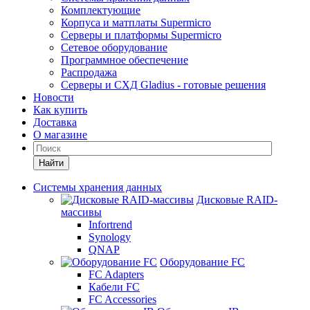
Комплектующие
Корпуса и матплаты Supermicro
Серверы и платформы Supermicro
Сетевое оборудование
Программное обеспечение
Распродажа
Серверы и СХД Gladius - готовые решения
Новости
Как купить
Доставка
О магазине
Найти
Системы хранения данных
Дисковые RAID-
массивы
Infortrend
Synology
QNAP
Оборудование FC
FC Adapters
Кабели FC
FC Accessories